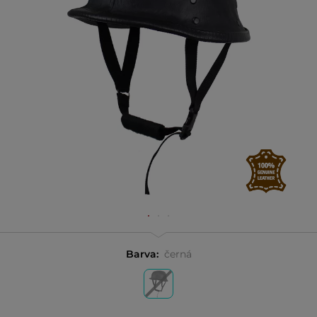
Barva:
černá