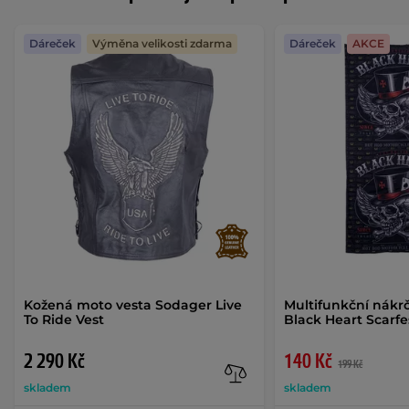
Dáreček
Výměna velikosti zdarma
Dáreček
AKCE
Kožená moto vesta Sodager Live
Multifunkční nákr
To Ride Vest
Black Heart Scarf
2 290 Kč
140 Kč
199 Kč
skladem
skladem