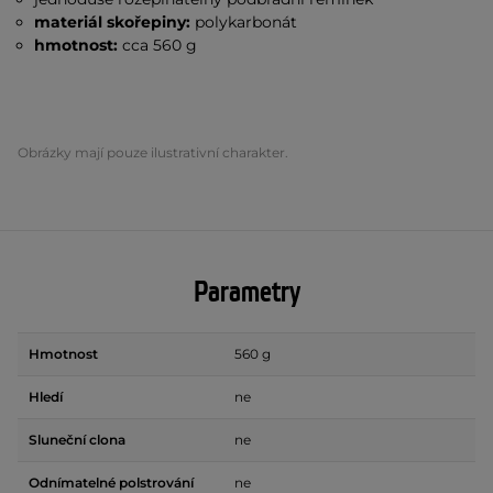
materiál skořepiny:
polykarbonát
hmotnost:
cca 560 g
Obrázky mají pouze ilustrativní charakter.
Parametry
Hmotnost
560 g
Hledí
ne
Sluneční clona
ne
Odnímatelné polstrování
ne