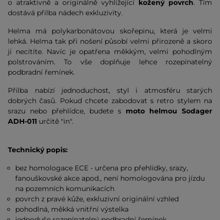
o atraktivně a originálně vyhlížející
kožený povrch
. Tím
dostává přilba nádech exkluzivity.
Helma má polykarbonátovou skořepinu, která je velmi
lehká. Helma tak při nošení působí velmi přirozeně a skoro
ji necítíte. Navíc je opatřena měkkým, velmi pohodlným
polstrováním. To vše doplňuje lehce rozepínatelný
podbradní řemínek.
Přilba nabízí jednoduchost, styl i atmosféru starých
dobrých časů. Pokud chcete zabodovat s retro stylem na
srazu nebo přehlídce, budete s
moto helmou Sodager
ADH-011
určitě "in".
Technický popis:
bez homologace ECE - určena pro přehlídky, srazy,
fanouškovské akce apod., není homologována pro jízdu
na pozemních komunikacích
povrch z pravé kůže, exkluzivní originální vzhled
pohodlná, měkká vnitřní výstelka
jednoduše rozepínatelný podbradní řemínek