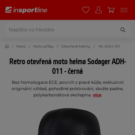
Moto
Moto přilby
Otevřené helmy
IN: ADH-011
Retro otevřená moto helma Sodager ADH-
011 - černá
Bez homologace ECE, povrch z pravé kůže, exkluzivní
originální vzhled, pohodlné polstrování, skvěle padne,
polykarbonátová skořepina.
více