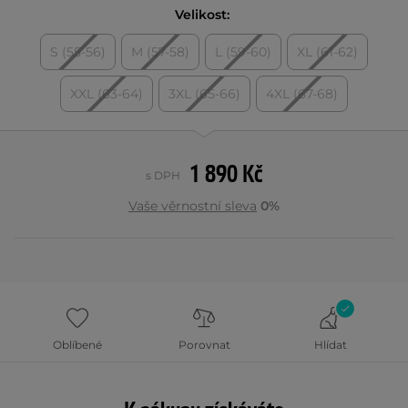
Velikost:
S (55-56)
M (57-58)
L (59-60)
XL (61-62)
XXL (63-64)
3XL (65-66)
4XL (67-68)
1 890 Kč
s DPH
Vaše věrnostní sleva
0%
Oblíbené
Porovnat
Hlídat