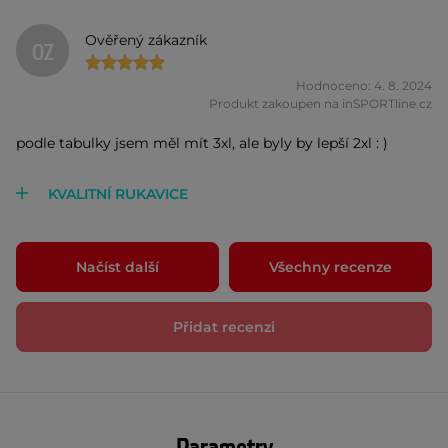
Ověřený zákazník
OZ
Hodnoceno: 4. 8. 2024
Produkt zakoupen na inSPORTline.cz
podle tabulky jsem měl mít 3xl, ale byly by lepší 2xl : )
KVALITNÍ RUKAVICE
Načíst další
Všechny recenze
Přidat recenzi