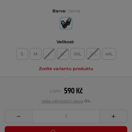
Barva:
černá
Velikost:
S
M
L
XL
XXL
3XL
4XL
Zvolte variantu produktu
590 Kč
s DPH
Vaše věrnostní sleva
0%