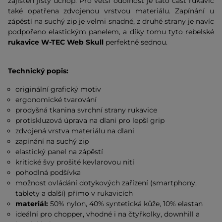
zajištěn jistý úchop. Pro větší odolnost je tato část rukavic
také opatřena zdvojenou vrstvou materiálu. Zapínání u
zápěstí na suchý zip je velmi snadné, z druhé strany je navíc
podpořeno elastickým panelem, a díky tomu tyto rebelské
rukavice W-TEC Web Skull
perfektně sednou.
Technický popis:
originální grafický motiv
ergonomické tvarování
prodyšná tkanina svrchní strany rukavice
protiskluzová úprava na dlani pro lepší grip
zdvojená vrstva materiálu na dlani
zapínání na suchý zip
elastický panel na zápěstí
kritické švy prošité kevlarovou nití
pohodlná podšívka
možnost ovládání dotykových zařízení (smartphony,
tablety a další) přímo v rukavicích
materiál:
50% nylon, 40% syntetická kůže, 10% elastan
ideální pro chopper, vhodné i na čtyřkolky, downhill a