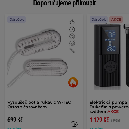
Doporučujeme přikoupit
Dáreček
Dáreček
AKCE
Vysoušeč bot a rukavic W-TEC
Elektrická pumpa 
Ortos s časovačem
Dukefira s power
světlem
AKCE
699 Kč
1 129 Kč
1 399 Kč
skladem
skladem