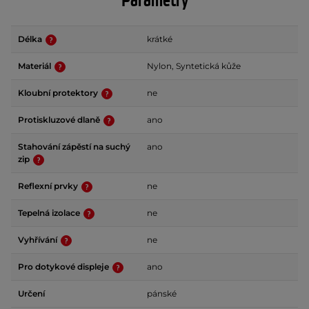
Parametry
Délka
krátké
Materiál
Nylon, Syntetická kůže
Kloubní protektory
ne
Protiskluzové dlaně
ano
Stahování zápěstí na suchý
ano
zip
Reflexní prvky
ne
Tepelná izolace
ne
Vyhřívání
ne
Pro dotykové displeje
ano
Určení
pánské