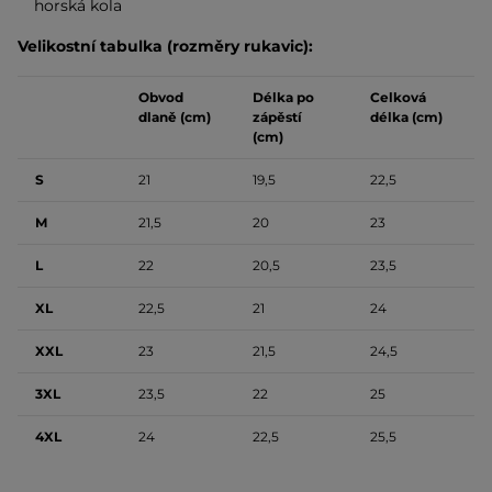
horská kola
Velikostní tabulka (rozměry rukavic):
Obvod
Délka po
Celková
dlaně (cm)
zápěstí
délka (cm)
(cm)
S
21
19,5
22,5
M
21,5
20
23
L
22
20,5
23,5
XL
22,5
21
24
XXL
23
21,5
24,5
3XL
23,5
22
25
4XL
24
22,5
25,5