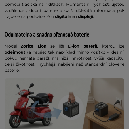
pomocí tlačítka na řídítkách. Momentální rychlost, ujetou
vzdálenost, dobití baterie a další důležité informace pak
najdete na podsvíceném
digitálním displeji
.
Odnímatelná a snadno přenosná baterie
Model
Zorica Lion
se liší
Li-ion baterií
, kterou lze
odejmout
(a nabíjet tak například mimo vozítko - ideální,
pokud nemáte garáž), má nižší hmotnost, vyšší kapacitu,
delší životnost i rychlejší nabíjení než standardní olověné
baterie.