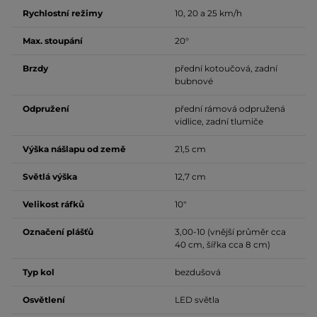
Rychlostní režimy
10, 20 a 25 km/h
Max. stoupání
20°
Brzdy
přední kotoučová, zadní
bubnové
Odpružení
přední rámová odpružená
vidlice, zadní tlumiče
Výška nášlapu od země
21,5 cm
Světlá výška
12,7 cm
Velikost ráfků
10"
Označení plášťů
3,00-10 (vnější průměr cca
40 cm, šířka cca 8 cm)
Typ kol
bezdušová
Osvětlení
LED světla