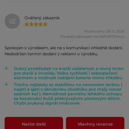
Ověřený zákazník
OZ
Hodnoceno: 29. 5. 2026
Produkt zakoupen na inSPORTline.cz
Spokojen s výrobkem, ale ne s komunikací ohledně dodání.
Nedodržen termín dodání z reklami o výrobku.
Dobrý prostředek na kratší vzdálenost a rovný terén
pro starší a invalidy. Volba rychlosti i zabezpečení
alarmem a možnost nabíjení baterie mimo tříkolku.
Trochu nejistoty se stabilitou na nerovném terénu (
najetí a sjetí z obrubníku chodníku pro malý rozvor
zadních kol ). Nemožnost pevného lehkého úchopu
za konstrukci kvůli překrývajícím plastovým dílům.
Chybí zvukový signál směrovek.
Načíst další
Všechny recenze