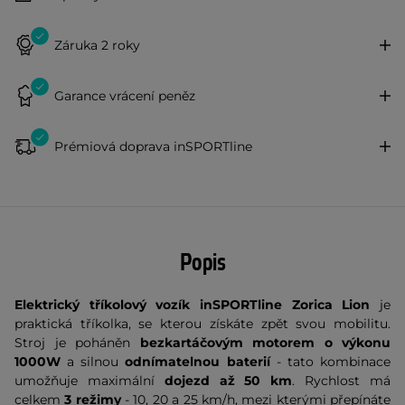
Záruka 2 roky
Garance vrácení peněz
Prémiová doprava inSPORTline
Popis
Elektrický tříkolový vozík inSPORTline Zoric
a Lion
je
praktická tříkolka, se kterou získáte zpět svou mobilitu.
Stroj je poháněn
bezkartáčovým motorem o výkonu
1000W
a silnou
odnímatelnou baterií
-
tato kombinace
umožňuje maximální
dojezd
až 50 km
. Rychlost má
celkem
3 režimy
- 10, 20 a 25 km/h, mezi kterými přepínáte