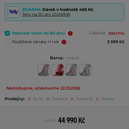
ZDARMA
Dárek v hodnotě
465 Kč
Telly na 30 dní ZDARMA
Možnost vrátit do 90 dnů
1 350 Kč
zdarma
Rozšířená záruka +1 rok
3 599 Kč
Barva:
vínová
Nedostupné, očekáváme 22.10.2026
Prodejny:
Brno
Ostrava
Praha 10
Vítkov
44 990 Kč
s DPH