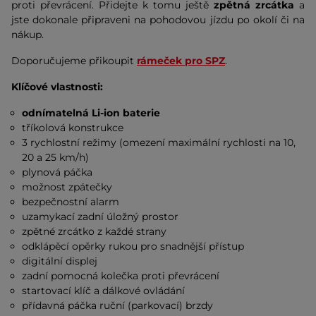
proti převrácení. Přidejte k tomu ještě
zpětná zrcátka
a
jste dokonale připraveni na pohodovou jízdu po okolí či na
nákup.
Doporučujeme přikoupit
rámeček pro SPZ
.
Klíčové vlastnosti:
odnímatelná Li-ion baterie
tříkolová konstrukce
3 rychlostní režimy (omezení maximální rychlosti na 10,
20 a 25 km/h)
plynová páčka
možnost zpátečky
bezpečnostní alarm
uzamykací zadní úložný prostor
zpětné zrcátko z každé strany
odklápěcí opěrky rukou pro snadnější přístup
digitální displej
zadní pomocná kolečka proti převrácení
startovací klíč a dálkové ovládání
přídavná páčka ruční (parkovací) brzdy