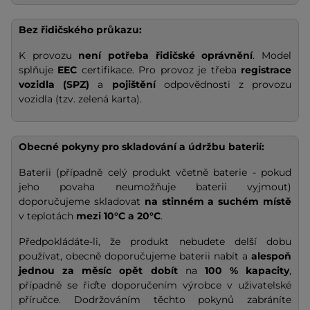
Bez řidičského průkazu:
K provozu
není potřeba řidičské oprávnění
. Model
splňuje
EEC
certifikace. Pro provoz je třeba
registrace
vozidla (SPZ)
a
pojištění
odpovědnosti z provozu
vozidla (tzv. zelená karta).
Obecné pokyny pro skladování a údržbu baterií:
Baterii (případně celý produkt včetně baterie - pokud
jeho povaha neumožňuje baterii vyjmout)
doporučujeme skladovat
na stinném a suchém místě
v teplotách
mezi 10°C a 20°C
.
Předpokládáte-li, že produkt nebudete delší dobu
používat, obecně doporučujeme baterii nabít a
alespoň
jednou za měsíc opět dobít
na
100 % kapacity
,
případně se řiďte doporučením výrobce v uživatelské
příručce. Dodržováním těchto pokynů zabráníte