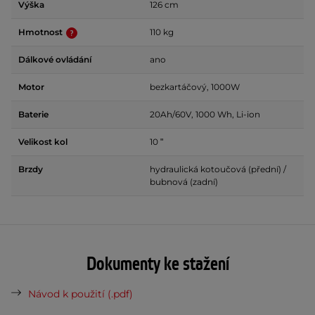
Výška
126 cm
Hmotnost
110 kg
Dálkové ovládání
ano
Motor
bezkartáčový, 1000W
Baterie
20Ah/60V, 1000 Wh, Li-ion
Velikost kol
10 ʺ
Brzdy
hydraulická kotoučová (přední) /
bubnová (zadní)
Dokumenty ke stažení
Návod k použití (.pdf)