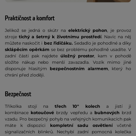
Praktičnost a komfort
Jelikož se jedná o skútr na
elektrický pohon
, je provoz
stroje
tichý a šetrný k životnímu prostředí
. Navíc na něj
můžete naskočit i
bez řidičáku.
Sedadlo je pohodlné a díky
sklápěcím opěrkám
se bez problému pohodlně usadíte. V
zadní části pak najdete
úložný prostor
, kam v pohodě
složíte nákup nebo menší zavazadla. Vozík mimo jiné
disponuje hlasitým
bezpečnostním alarmem
, který ho
chrání před zloději.
Bezpečnost
Tříkolka stojí na
třech 10" kolech
a jistí ji
kombinace
kotoučové
brzdy vepředu a
bubnových
brzd
vzadu. Pro bezpečný pohyb na veřejných komunikacích pak
máte k dispozici
kompletní sadu osvětlení
včetně
signalizačních blinkrů. Nechybí zadní pomocná kolečka