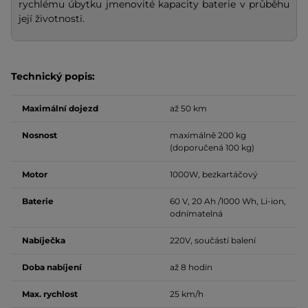
rychlému úbytku jmenovité kapacity baterie v průběhu
její životnosti.
Technický popis:
Maximální dojezd
až 50 km
Nosnost
maximálně 200 kg
(doporučená 100 kg)
Motor
1000W, bezkartáčový
Baterie
60 V, 20 Ah /1000 Wh, Li-ion,
odnímatelná
Nabíječka
220V, součástí balení
Doba nabíjení
až 8 hodin
Max. rychlost
25 km/h