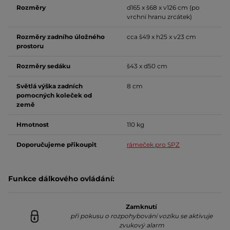
Rozměry
d165 x š68 x v126 cm (po
vrchní hranu zrcátek)
Rozměry zadního úložného
cca š49 x h25 x v23 cm
prostoru
Rozměry sedáku
š43 x d50 cm
Světlá výška zadních
8 cm
pomocných koleček od
země
Hmotnost
110 kg
Doporučujeme přikoupit
rámeček pro SPZ
Funkce dálkového ovládání:
Zamknutí
při pokusu o rozpohybování vozíku se aktivuje
zvukový alarm