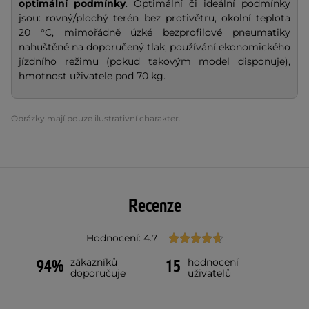
optimální podmínky
. Optimální či ideální podmínky
jsou: rovný/plochý terén bez protivětru, okolní teplota
20 °C, mimořádně úzké bezprofilové pneumatiky
nahuštěné na doporučený tlak, používání ekonomického
jízdního režimu (pokud takovým model disponuje),
hmotnost uživatele pod 70 kg.
Obrázky mají pouze ilustrativní charakter.
Recenze
Hodnocení: 4.7
zákazníků
hodnocení
94%
15
doporučuje
uživatelů