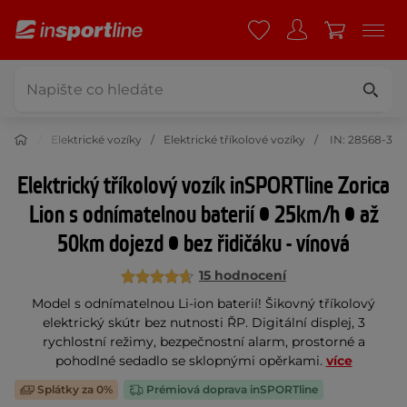
 krása
Elektrické vozíky
Elektrické tříkolové vozíky
IN: 28568-3
Elektrický tříkolový vozík inSPORTline Zorica
Lion s odnímatelnou baterií • 25km/h • až
50km dojezd • bez řidičáku - vínová
15 hodnocení
Model s odnímatelnou Li-ion baterií! Šikovný tříkolový
elektrický skútr bez nutnosti ŘP. Digitální displej, 3
rychlostní režimy, bezpečnostní alarm, prostorné a
pohodlné sedadlo se sklopnými opěrkami.
více
Splátky za 0%
Prémiová doprava inSPORTline