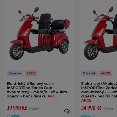
Dáreček
AKCE
Dáreček
AKCE
Elektrický tříkolový vozík
Elektrický tříkolov
inSPORTline Zorica Duo
inSPORTline Zoric
dvoumístný • 25km/h • až 40km
dvoumístný • 25km
dojezd • bez řidičáku
AKCE
dojezd • bez řidičá
AKCE
39 990 Kč
34 990 Kč
44 990 Kč
44 990 Kč
skladem
skladem