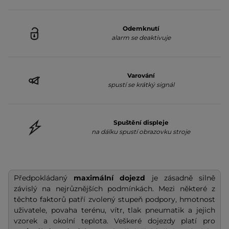
Odemknutí
alarm se deaktivuje
Varování
spustí se krátký signál
Spuštění displeje
na dálku spustí obrazovku stroje
Předpokládaný
maximální dojezd
je zásadně silně
závislý na nejrůznějších podmínkách. Mezi některé z
těchto faktorů patří zvolený stupeň podpory, hmotnost
uživatele, povaha terénu, vítr, tlak pneumatik a jejich
vzorek a okolní teplota. Veškeré dojezdy platí pro