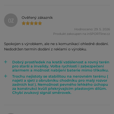
Ověřený zákazník
OZ
Hodnoceno: 29. 5. 2026
Produkt zakoupen na inSPORTline.cz
Spokojen s výrobkem, ale ne s komunikací ohledně dodání.
Nedodržen termín dodání z reklami o výrobku.
Dobrý prostředek na kratší vzdálenost a rovný terén
pro starší a invalidy. Volba rychlosti i zabezpečení
alarmem a možnost nabíjení baterie mimo tříkolku.
Trochu nejistoty se stabilitou na nerovném terénu (
najetí a sjetí z obrubníku chodníku pro malý rozvor
zadních kol ). Nemožnost pevného lehkého úchopu
za konstrukci kvůli překrývajícím plastovým dílům.
Chybí zvukový signál směrovek.