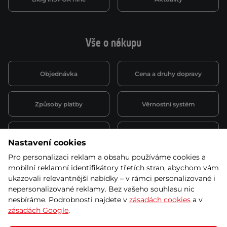
Vše o nákupu
Objednávka
Cena a druhy dopravy
Způsoby platby
Věrnostní systém
Montáž a servis
Reklamace a záruka
Nastavení cookies
Pro personalizaci reklam a obsahu používáme cookies a
Půjčovna
Kariéra
mobilní reklamní identifikátory třetích stran, abychom vám
obchodní podmínky
ukazovali relevantnější nabídky – v rámci personalizované i
nepersonalizované reklamy. Bez vašeho souhlasu nic
nesbíráme. Podrobnosti najdete v
zásadách cookies
a v
zásadách Google
.