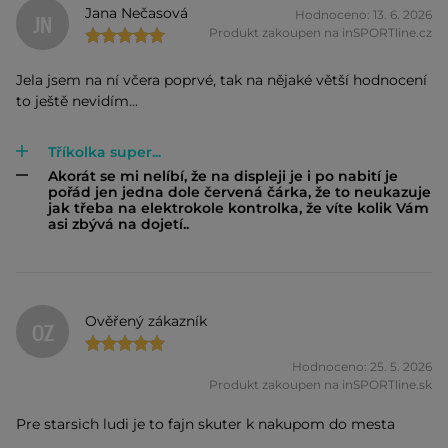
Jana Nečasová
Hodnoceno: 13. 6. 2026
JN
Produkt zakoupen na inSPORTline.cz
Jela jsem na ní včera poprvé, tak na nějaké větší hodnocení
to ještě nevidím...
Tříkolka super...
Akorát se mi nelíbí, že na displeji je i po nabití je
pořád jen jedna dole červená čárka, že to neukazuje
jak třeba na elektrokole kontrolka, že víte kolik Vám
asi zbývá na dojetí..
Ověřený zákazník
OZ
Hodnoceno: 25. 5. 2026
Produkt zakoupen na inSPORTline.sk
Pre starsich ludi je to fajn skuter k nakupom do mesta