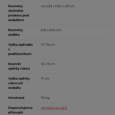
Rozměry
cca š33 x h20 x v19 cm
úložného
prostoru pod
sedadlem
Rozměry
š49 x d40 cm
sedáku
Výška opěradla
72-76 cm
s
podhlavníkem
Rozměr
32 x 9 cm
opěrky rukou
Výška opěrky
17 cm
rukou od
sedadla
Hmotnost
110 kg
Doporučujeme
rámeček pro SPZ
přikoupit