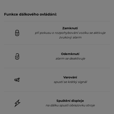
Funkce dálkového ovládání:
Zamknutí
při pokusu o rozpohybování vozíku se aktivuje
zvukový alarm
Odemknutí
alarm se deaktivuje
Varování
spustí se krátký signál
Spuštění displeje
na dálku spustí obrazovku stroje