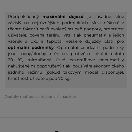
Předpokládaný
maximální dojezd
je zásadně silně
závislý na nejrůznějších podmínkách. Mezi některé z
těchto faktorů patří zvolený stupeň podpory, hmotnost
uživatele, povaha terénu, vítr, tlak pneumatik a jejich
vzorek a okolní teplota. Veškeré dojezdy platí pro
optimální podmínky
. Optimální či ideální podmínky
jsou: rovný/plochý terén bez protivětru, okolní teplota
20 °C, mimořádně úzké bezprofilové pneumatiky
nahuštěné na doporučený tlak, používání ekonomického
jízdního režimu (pokud takovým model disponuje),
hmotnost uživatele pod 70 kg.
Obrázky mají pouze ilustrativní charakter.