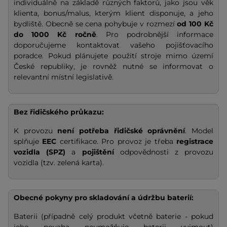
individuálně na základě různých faktorů, jako jsou věk
klienta, bonus/malus, kterým klient disponuje, a jeho
bydliště. Obecně se cena pohybuje v rozmezí
od 100 Kč
do 1000 Kč ročně
. Pro podrobnější informace
doporučujeme kontaktovat vašeho pojišťovacího
poradce. Pokud plánujete použití stroje mimo území
České republiky, je rovněž nutné se informovat o
relevantní místní legislativě.
Bez řidičského průkazu:
K provozu
není potřeba řidičské oprávnění
. Model
splňuje
EEC
certifikace. Pro provoz je třeba
registrace
vozidla (SPZ)
a
pojištění
odpovědnosti z provozu
vozidla (tzv. zelená karta).
Obecné pokyny pro skladování a údržbu baterií:
Baterii (případně celý produkt včetně baterie - pokud