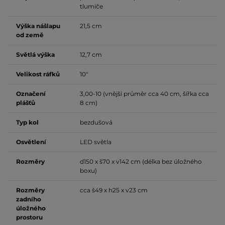
tlumiče
Výška nášlapu
21,5 cm
od země
Světlá výška
12,7 cm
Velikost ráfků
10"
Označení
3,00-10 (vnější průměr cca 40 cm, šířka cca
plášťů
8 cm)
Typ kol
bezdušová
Osvětlení
LED světla
Rozměry
d150 x š70 x v142 cm (délka bez úložného
boxu)
Rozměry
cca š49 x h25 x v23 cm
zadního
úložného
prostoru