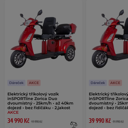
Dáreček
AKCE
Dáreček
AKCE
Elektrický tříkolový vozík
Elektrický tříkolov
inSPORTline Zorica Duo
inSPORTline Zoric
dvoumístný • 25km/h • až 40km
dvoumístný • 25km
dojezd • bez řidičáku - 2.jakost
dojezd • bez řidič
AKCE
34 990 Kč
39 990 Kč
44 990 Kč
44 990 Kč