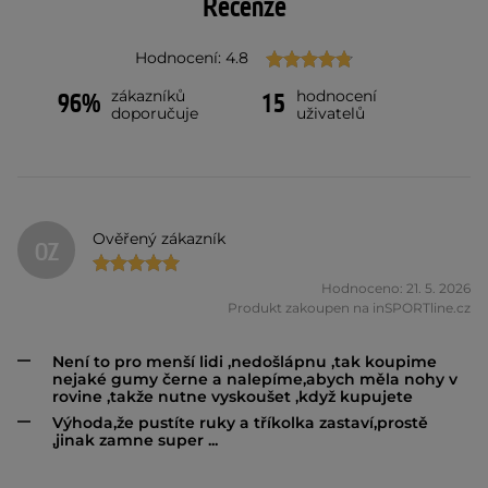
Recenze
Hodnocení: 4.8
zákazníků
hodnocení
96%
15
doporučuje
uživatelů
Ověřený zákazník
OZ
Hodnoceno: 21. 5. 2026
Produkt zakoupen na inSPORTline.cz
Není to pro menší lidi ,nedošlápnu ,tak koupime
nejaké gumy černe a nalepíme,abych měla nohy v
rovine ,takže nutne vyskoušet ,když kupujete
Výhoda,že pustíte ruky a tříkolka zastaví,prostě
,jinak zamne super ...