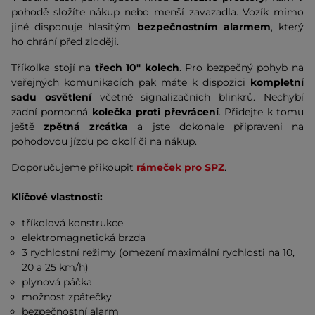
pohodě složíte nákup nebo menší zavazadla. Vozík mimo
jiné disponuje hlasitým
bezpečnostním alarmem
, který
ho chrání před zloději.
Tříkolka stojí na
třech 10" kolech
. Pro bezpečný pohyb na
veřejných komunikacích pak máte k dispozici
kompletní
sadu osvětlení
včetně signalizačních blinkrů. Nechybí
zadní pomocná
kolečka proti převrácení
. Přidejte k tomu
ještě
zpětná zrcátka
a jste dokonale připraveni na
pohodovou jízdu po okolí či na nákup.
Doporučujeme přikoupit
rámeček pro SPZ
.
Klíčové vlastnosti:
tříkolová konstrukce
elektromagnetická brzda
3 rychlostní režimy (omezení maximální rychlosti na 10,
20 a 25 km/h)
plynová páčka
možnost zpátečky
bezpečnostní alarm