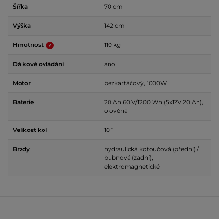
Šířka
70 cm
Výška
142 cm
Hmotnost
110 kg
Dálkové ovládání
ano
Motor
bezkartáčový, 1000W
Baterie
20 Ah 60 V/1200 Wh (5x12V 20 Ah),
olověná
Velikost kol
10 ʺ
Brzdy
hydraulická kotoučová (přední) /
bubnová (zadní),
elektromagnetické