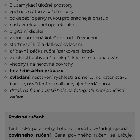
2 uzamykací úložné prostory
zpětné zrcátko z každé strany
odklápěcí opěrky rukou pro snadnější přístup
nastavitelný úhel opěrek rukou
digitální displej
zadní pomocná kolečka proti převrácení
startovací klíč a dálkové ovládání
přídavná páčka ruční (parkovací) brzdy
zamknutí pohybu řídítek při klíči mimo zapalování
vhodný i na nerovné povrchy
bez řidičského průkazu
ovládání:
nastavení rychlosti a směru, indikátor stavu
baterie, osvětlení, signalizace, ujetá vzdálenost
držák na francouzské hole na fotografii není součástí
balení
Povinné ručení:
Technické parametry tohoto modelu vyžadují sjednání
povinného ručení
. Cena povinného ručení se určuje