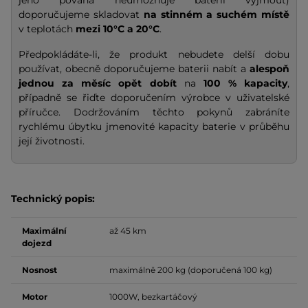
jeho povaha neumožňuje baterii vyjmout)
doporučujeme skladovat
na stinném a suchém místě
v teplotách
mezi 10°C a 20°C
.
Předpokládáte-li, že produkt nebudete delší dobu
používat, obecně doporučujeme baterii nabít a
alespoň
jednou za měsíc opět dobít
na
100 % kapacity
,
případně se řiďte doporučením výrobce v uživatelské
příručce. Dodržováním těchto pokynů zabráníte
rychlému úbytku jmenovité kapacity baterie v průběhu
její životnosti.
Technický popis:
Maximální
až 45 km
dojezd
Nosnost
maximálně 200 kg (doporučená 100 kg)
Motor
1000W, bezkartáčový