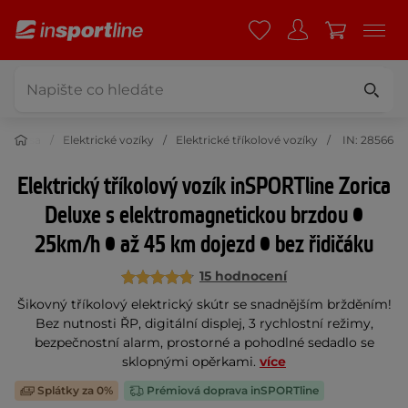
 a krása
Elektrické vozíky
Elektrické tříkolové vozíky
IN: 28566
Elektrický tříkolový vozík inSPORTline Zorica
Deluxe s elektromagnetickou brzdou •
25km/h • až 45 km dojezd • bez řidičáku
15 hodnocení
Šikovný tříkolový elektrický skútr se snadnějším bržděním!
Bez nutnosti ŘP, digitální displej, 3 rychlostní režimy,
bezpečnostní alarm, prostorné a pohodlné sedadlo se
sklopnými opěrkami.
více
Splátky za 0%
Prémiová doprava inSPORTline