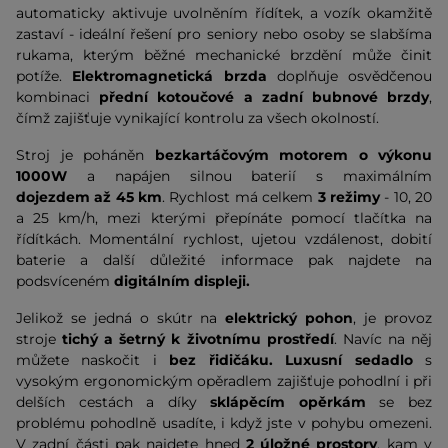
automaticky aktivuje uvolněním řídítek, a vozík okamžitě
zastaví - ideální řešení pro seniory nebo osoby se slabšíma
rukama, kterým běžné mechanické brzdění může činit
potíže.
Elektromagnetická brzda
doplňuje osvědčenou
kombinaci
přední kotoučové a zadní bubnové brzdy
,
čímž zajišťuje vynikající kontrolu za všech okolností.
Stroj je poháněn
bezkartáčovým motorem o výkonu
1000W
a napájen silnou baterií s maximálním
dojezdem
až 45 km
. Rychlost má celkem
3 režimy
- 10, 20
a 25 km/h, mezi kterými přepínáte pomocí tlačítka na
řídítkách. Momentální rychlost, ujetou vzdálenost, dobití
baterie a další důležité informace pak najdete na
podsvíceném
digitálním displeji.
Jelikož se jedná o skútr na
elektrický pohon
, je provoz
stroje
tichý a šetrný k životnímu prostředí
. Navíc na něj
můžete naskočit i
bez řidičáku.
Luxusní sedadlo
s
vysokým ergonomickým opěradlem zajišťuje pohodlní i při
delších cestách a díky
sklápěcím opěrkám
se bez
problému pohodlně usadíte, i když jste v pohybu omezeni.
V zadní části pak najdete hned
2 úložné prostory
, kam v