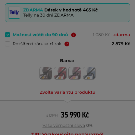
ZDARMA
Dárek v hodnotě
465 Kč
Telly na 30 dní ZDARMA
Možnost vrátit do 90 dnů
1 080 Kč
zdarma
Rozšířená záruka +1 rok
2 879 Kč
Barva:
Zvolte variantu produktu
35 990 Kč
s DPH
Vaše věrnostní sleva
0%
TIP: Vyzkoušejte nezávazně!