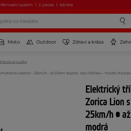
Věrnostní systém
2. jakost
Kariéra
Moto
Outdoor
Zdraví a krása
Zahr
 tříkolové vozíky
dnímatelnou baterií • 25km/h • až 50km dojezd • bez řidičáku - modrá (Kód p
Elektrický t
Zorica Lion 
25km/h • až 
modrá