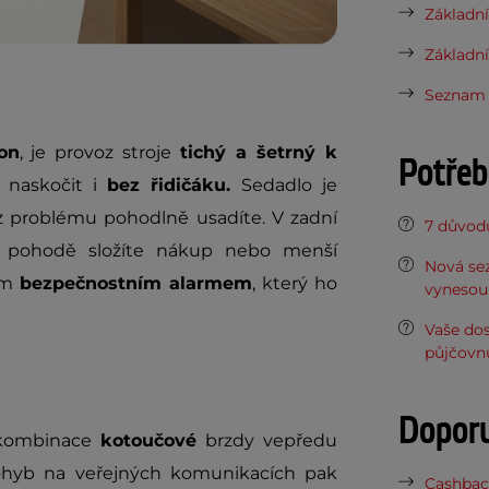
Základní
Základní
Seznam n
on
, je provoz stroje
tichý a šetrný k
Potřeb
 naskočit i
bez řidičáku.
Sedadlo je
 problému pohodlně usadíte. V zadní
7 důvodů
 pohodě složíte nákup nebo menší
Nová sez
tým
bezpečnostním alarmem
, který ho
vynesou 
Vaše do
půjčovn
Dopor
i kombinace
kotoučové
brzdy vepředu
ohyb na veřejných komunikacích pak
Cashback