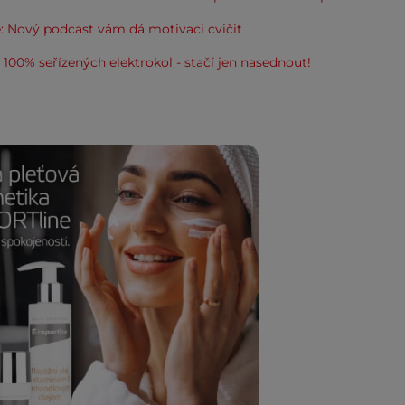
: Nový podcast vám dá motivaci cvičit
100% seřízených elektrokol - stačí jen nasednout!