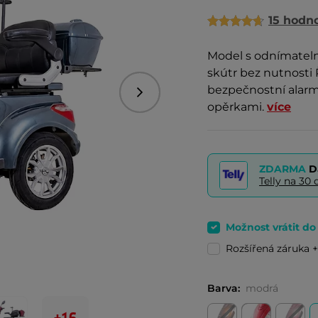
15 hodn
Model s odnímatelno
skútr bez nutnosti Ř
bezpečnostní alarm
Následující
opěrkami.
více
ZDARMA
D
Telly na 3
Možnost vrátit d
Rozšířená záruka +
Barva:
modrá