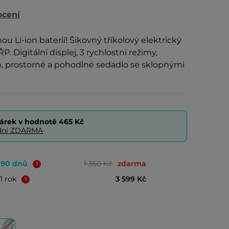
ocení
u Li-ion baterií! Šikovný tříkolový elektrický
P. Digitální displej, 3 rychlostní režimy,
, prostorné a pohodlné sedadlo se sklopnými
árek v hodnotě
465 Kč
0 dní ZDARMA
o 90 dnů
1 350 Kč
zdarma
1 rok
3 599 Kč