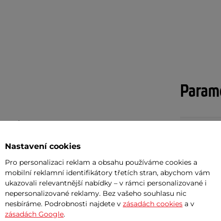
Param
ic
a Lion
je praktická tříkolka, se kterou
Nosnost
n
bezkartáčovým motorem o výkonu
Nastavení cookies
Dojezd až
ato kombinace umožňuje maximální
Pro personalizaci reklam a obsahu používáme cookies a
Maximální r
ežimy
- 10, 20 a 25 km/h, mezi kterými
mobilní reklamní identifikátory třetích stran, abychom vám
mentální rychlost, ujetou vzdálenost,
ukazovali relevantnější nabídky – v rámci personalizované i
Maximální s
nepersonalizované reklamy. Bez vašeho souhlasu nic
pak najdete na podsvíceném
digitálním
nesbíráme. Podrobnosti najdete v
zásadách cookies
a v
Délka
zásadách Google
.