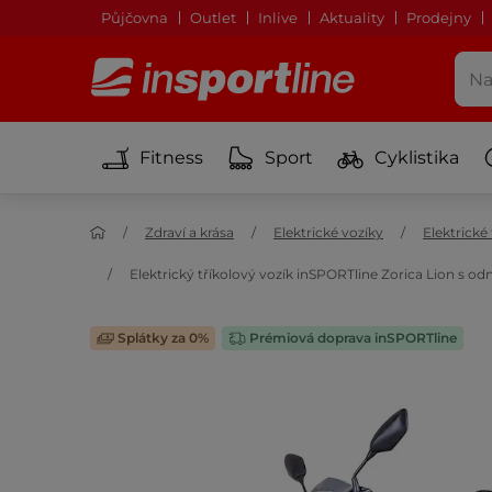
Půjčovna
Outlet
Inlive
Aktuality
Prodejny
Fitness
Sport
Cyklistika
Zdraví a krása
Elektrické vozíky
Elektrické
Elektrický tříkolový vozík inSPORTline Zorica Lion s o
Splátky za 0%
Prémiová doprava inSPORTline