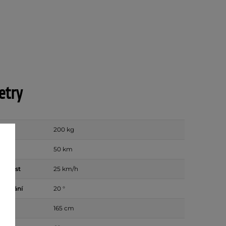
etry
200 kg
50 km
ychlost
25 km/h
toupání
20 °
165 cm