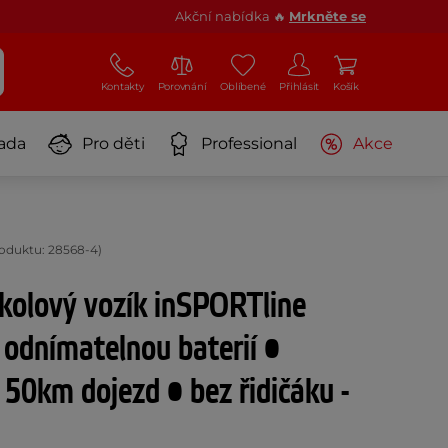
Akční nabídka 🔥
Mrkněte se
Kontakty
Porovnání
Oblíbené
Přihlásit
Košík
ada
Pro děti
Professional
Akce
roduktu: 28568-4)
říkolový vozík inSPORTline
s odnímatelnou baterií •
50km dojezd • bez řidičáku -