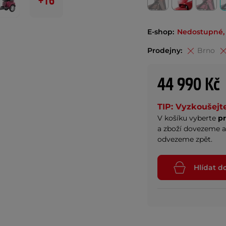
+16
E-shop:
Nedostupné, 
Prodejny:
Brno
44 990 Kč
TIP: Vyzkoušejt
V košíku vyberte
p
a zboží dovezeme a
odvezeme zpět.
Hlídat d