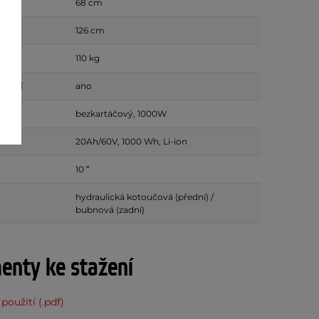
68 cm
126 cm
110 kg
ádání
ano
bezkartáčový, 1000W
20Ah/60V, 1000 Wh, Li-ion
10 ʺ
hydraulická kotoučová (přední) /
bubnová (zadní)
nty ke stažení
použití (.pdf)