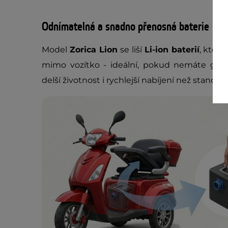
Odnímatelná a snadno přenosná baterie
Model
Zorica Lion
se liší
Li-ion baterií
, ktero
mimo vozítko - ideální, pokud nemáte garáž
delší životnost i rychlejší nabíjení než standar