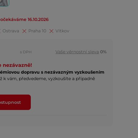
očekáváme 16.10.2026
Ostrava
Praha 10
Vítkov
Vaše věrnostní sleva
0%
s DPH
e nezávazně!
rémiovou dopravu s nezávazným vyzkoušením
ž k vám, předvedeme, vyzkoušíte a případně
ostupnost