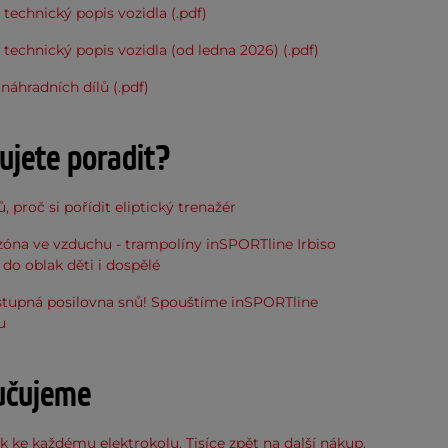
 technický popis vozidla (.pdf)
 technický popis vozidla (od ledna 2026) (.pdf)
áhradních dílů (.pdf)
ujete poradit?
, proč si pořídit eliptický trenažér
óna ve vzduchu - trampolíny inSPORTline Irbiso
do oblak děti i dospělé
stupná posilovna snů! Spouštíme inSPORTline
u
učujeme
 ke každému elektrokolu. Tisíce zpět na další nákup.