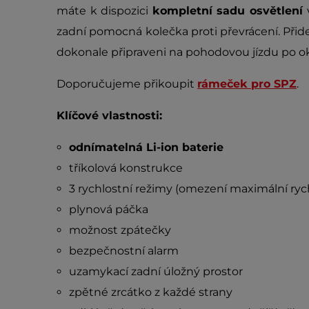
máte k dispozici
kompletní sadu osvětlení
zadní pomocná kolečka proti převrácení. Přid
dokonale připraveni na pohodovou jízdu po ok
Doporučujeme přikoupit
rámeček pro SPZ
.
Klíčové vlastnosti:
odnímatelná Li-ion baterie
tříkolová konstrukce
3 rychlostní režimy (omezení maximální rych
plynová páčka
možnost zpátečky
bezpečnostní alarm
uzamykací zadní úložný prostor
zpětné zrcátko z každé strany