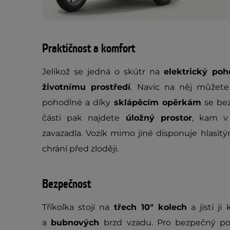
Praktičnost a komfort
Jelikož se jedná o skútr na
elektrický poh
životnímu prostředí
. Navíc na něj můžete
pohodlné a díky
sklápěcím opěrkám
se bez
části pak najdete
úložný prostor
, kam v
zavazadla. Vozík mimo jiné disponuje hlasi
chrání před zloději.
Bezpečnost
Tříkolka stojí na
třech 10" kolech
a jistí j
a
bubnových
brzd vzadu. Pro bezpečný p