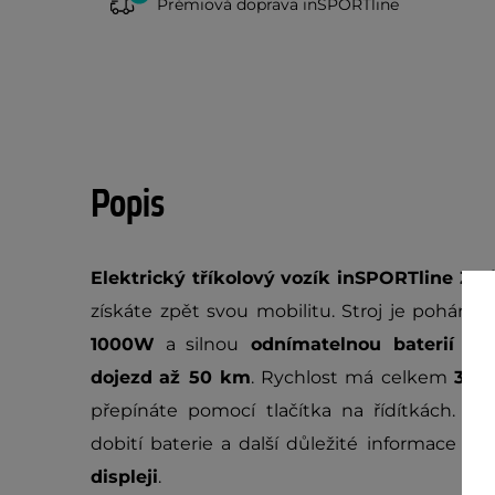
Prémiová doprava inSPORTline
Popis
Elektrický tříkolový vozík inSPORTline Zor
získáte zpět svou mobilitu. Stroj je poháně
1000W
a silnou
odnímatelnou baterií
-
t
dojezd
až 50 km
. Rychlost má celkem
3 r
přepínáte pomocí tlačítka na řídítkách. Mo
dobití baterie a další důležité informace 
displeji
.