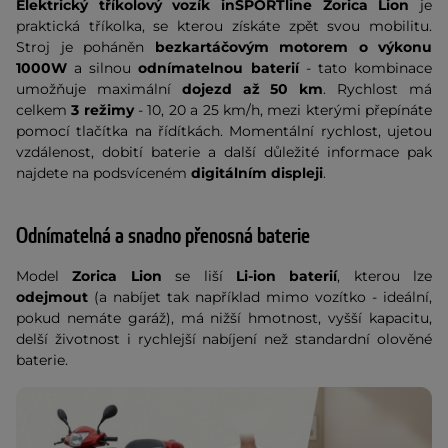
Elektrický tříkolový vozík inSPORTline Zoric
a Lion
je
praktická tříkolka, se kterou získáte zpět svou mobilitu.
Stroj je poháněn
bezkartáčovým motorem o výkonu
1000W
a silnou
odnímatelnou baterií
-
tato kombinace
umožňuje maximální
dojezd
až 50 km
. Rychlost má
celkem
3 režimy
- 10, 20 a 25 km/h, mezi kterými přepínáte
pomocí tlačítka na řídítkách. Momentální rychlost, ujetou
vzdálenost, dobití baterie a další důležité informace pak
najdete na podsvíceném
digitálním displeji
.
Odnímatelná a snadno přenosná baterie
Model
Zorica Lion
se liší
Li-ion baterií
, kterou lze
odejmout
(a nabíjet tak například mimo vozítko - ideální,
pokud nemáte garáž), má nižší hmotnost, vyšší kapacitu,
delší životnost i rychlejší nabíjení než standardní olověné
baterie.