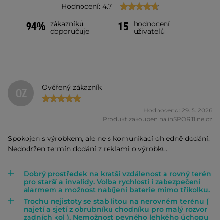
Hodnocení: 4.7
zákazníků
hodnocení
94%
15
doporučuje
uživatelů
Ověřený zákazník
OZ
Hodnoceno: 29. 5. 2026
Produkt zakoupen na inSPORTline.cz
Spokojen s výrobkem, ale ne s komunikací ohledně dodání.
Nedodržen termín dodání z reklami o výrobku.
Dobrý prostředek na kratší vzdálenost a rovný terén
pro starší a invalidy. Volba rychlosti i zabezpečení
alarmem a možnost nabíjení baterie mimo tříkolku.
Trochu nejistoty se stabilitou na nerovném terénu (
najetí a sjetí z obrubníku chodníku pro malý rozvor
zadních kol ). Nemožnost pevného lehkého úchopu