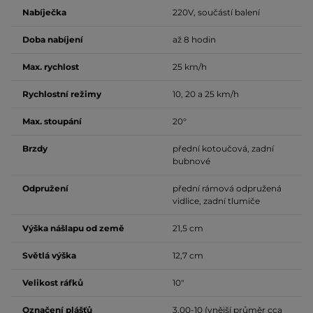
Nabíječka
220V, součástí balení
Doba nabíjení
až 8 hodin
Max. rychlost
25 km/h
Rychlostní režimy
10, 20 a 25 km/h
Max. stoupání
20°
Brzdy
přední kotoučová, zadní
bubnové
Odpružení
přední rámová odpružená
vidlice, zadní tlumiče
Výška nášlapu od země
21,5 cm
Světlá výška
12,7 cm
Velikost ráfků
10"
Označení plášťů
3,00-10 (vnější průměr cca