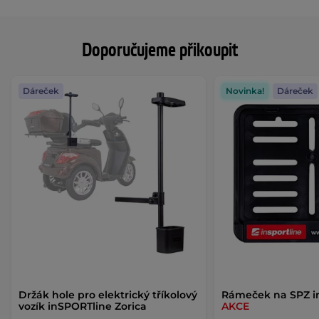
Doporučujeme přikoupit
Dáreček
Novinka!
Dáreček
Držák hole pro elektrický tříkolový
Rámeček na SPZ i
vozík inSPORTline Zorica
AKCE