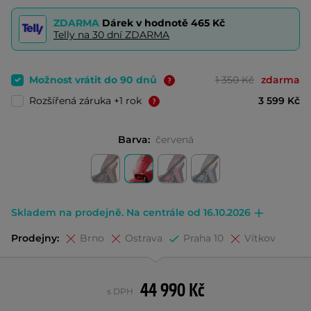
ZDARMA
Dárek v hodnotě
465 Kč
Telly na 30 dní ZDARMA
Možnost vrátit do 90 dnů
1 350 Kč
zdarma
Rozšířená záruka +1 rok
3 599 Kč
Barva:
červená
Skladem na prodejně. Na centrále od 16.10.2026
Prodejny:
Brno
Ostrava
Praha 10
Vítkov
44 990 Kč
s DPH