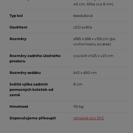
40 cm, šířka cca 8 cm)
Typ kol
bezdušová
Osvětlení
LED světla
Rozměry
d165 x š68 x v126 cm (po
vrchní hranu zrcátek)
Rozměry zadního úložného
cca š49 x h25 x v23 cm
prostoru
Rozměry sedáku
š43 x d50 cm
Světlá výška zadních
8 cm
pomocných koleček od
země
Hmotnost
110 kg
Doporučujeme přikoupit
rámeček pro SPZ