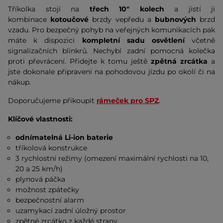
Tříkolka stojí na
třech 10" kolech
a jistí ji
kombinace
kotoučové
brzdy vepředu a
bubnových
brzd
vzadu. Pro bezpečný pohyb na veřejných komunikacích pak
máte k dispozici
kompletní sadu osvětlení
včetně
signalizačních blinkrů. Nechybí zadní pomocná kolečka
proti převrácení. Přidejte k tomu ještě
zpětná zrcátka
a
jste dokonale připraveni na pohodovou jízdu po okolí či na
nákup.
Doporučujeme přikoupit
rámeček pro SPZ
.
Klíčové vlastnosti:
odnímatelná Li-ion baterie
tříkolová konstrukce
3 rychlostní režimy (omezení maximální rychlosti na 10,
20 a 25 km/h)
plynová páčka
možnost zpátečky
bezpečnostní alarm
uzamykací zadní úložný prostor
zpětné zrcátko z každé strany