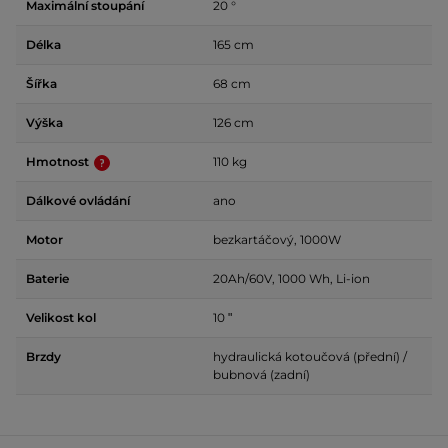
Maximální stoupání
20 °
Délka
165 cm
Šířka
68 cm
Výška
126 cm
Hmotnost
110 kg
Dálkové ovládání
ano
Motor
bezkartáčový, 1000W
Baterie
20Ah/60V, 1000 Wh, Li-ion
Velikost kol
10 ʺ
Brzdy
hydraulická kotoučová (přední) /
bubnová (zadní)