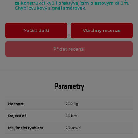
za konstrukci kvůli překrývajícím plastovým dílům.
Chybí zvukový signál směrovek.
Načíst další
Všechny recenze
Přidat recenzi
Parametry
Nosnost
200 kg
Dojezd až
50 km
Maximální rychlost
25 km/h