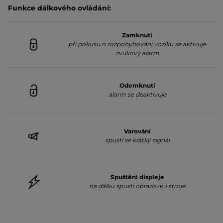
Funkce dálkového ovládání:
Zamknutí
při pokusu o rozpohybování vozíku se aktivuje
zvukový alarm
Odemknutí
alarm se deaktivuje
Varování
spustí se krátký signál
Spuštění displeje
na dálku spustí obrazovku stroje