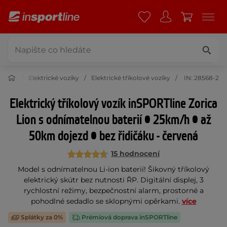
 krása
Elektrické vozíky
Elektrické tříkolové vozíky
IN: 28568-2
Elektrický tříkolový vozík inSPORTline Zorica
Lion s odnímatelnou baterií • 25km/h • až
50km dojezd • bez řidičáku - červená
15 hodnocení
Model s odnímatelnou Li-ion baterií! Šikovný tříkolový
elektrický skútr bez nutnosti ŘP. Digitální displej, 3
rychlostní režimy, bezpečnostní alarm, prostorné a
pohodlné sedadlo se sklopnými opěrkami.
více
Splátky za 0%
Prémiová doprava inSPORTline