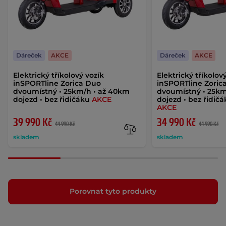
Dáreček
AKCE
Dáreček
AKCE
Elektrický tříkolový vozík
Elektrický tříkolov
inSPORTline Zorica Duo
inSPORTline Zoric
dvoumístný • 25km/h • až 40km
dvoumístný • 25km
dojezd • bez řidičáku
AKCE
dojezd • bez řidičá
AKCE
39 990 Kč
34 990 Kč
44 990 Kč
44 990 Kč
skladem
skladem
Porovnat tyto produkty