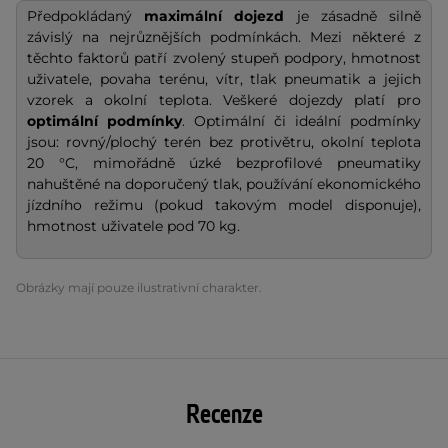
Předpokládaný
maximální dojezd
je zásadně silně
závislý na nejrůznějších podmínkách. Mezi některé z
těchto faktorů patří zvolený stupeň podpory, hmotnost
uživatele, povaha terénu, vítr, tlak pneumatik a jejich
vzorek a okolní teplota. Veškeré dojezdy platí pro
optimální podmínky
. Optimální či ideální podmínky
jsou: rovný/plochý terén bez protivětru, okolní teplota
20 °C, mimořádně úzké bezprofilové pneumatiky
nahuštěné na doporučený tlak, používání ekonomického
jízdního režimu (pokud takovým model disponuje),
hmotnost uživatele pod 70 kg.
Obrázky mají pouze ilustrativní charakter.
Recenze