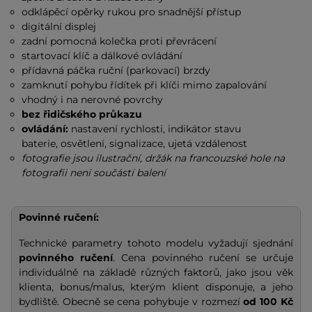
odklápěcí opěrky rukou pro snadnější přístup
digitální displej
zadní pomocná kolečka proti převrácení
startovací klíč a dálkové ovládání
přídavná páčka ruční (parkovací) brzdy
zamknutí pohybu řídítek při klíči mimo zapalování
vhodný i na nerovné povrchy
bez řidičského průkazu
ovládání:
nastavení rychlosti, indikátor stavu
baterie, osvětlení, signalizace, ujetá vzdálenost
fotografie jsou ilustrační, držák na francouzské hole na
fotografii není součástí balení
Povinné ručení:
Technické parametry tohoto modelu vyžadují sjednání
povinného ručení
. Cena povinného ručení se určuje
individuálně na základě různých faktorů, jako jsou věk
klienta, bonus/malus, kterým klient disponuje, a jeho
bydliště. Obecně se cena pohybuje v rozmezí
od 100 Kč