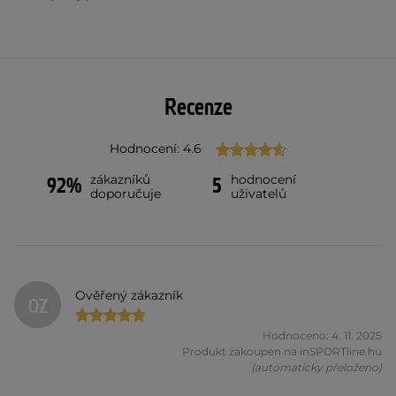
Recenze
Hodnocení: 4.6
zákazníků
hodnocení
92%
5
doporučuje
uživatelů
Ověřený zákazník
OZ
Hodnoceno: 4. 11. 2025
Produkt zakoupen na inSPORTline.hu
(automaticky přeloženo)