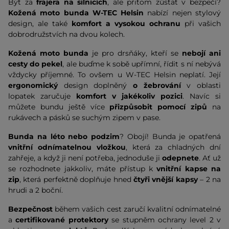
Být za
frajera na silnicích
, ale přitom zůstat v bezpečí?
Kožená moto bunda W-TEC Helsin
nabízí nejen stylový
design, ale také
komfort a vysokou ochranu
při vašich
dobrodružstvích na dvou kolech.
Kožená moto bunda
je pro drsňáky, kteří se
nebojí ani
cesty do pekel
, ale buďme k sobě upřímní, řídit s ní nebývá
vždycky příjemné. To ovšem u W-TEC Helsin neplatí. Její
ergonomický
design doplněný
o žebrování
v oblasti
lopatek zaručuje
komfort v jakékoliv pozici
. Navíc si
můžete bundu ještě více
přizpůsobit pomocí zipů
na
rukávech a pásků se suchým zipem v pase.
Bunda na léto nebo podzim
? Obojí! Bunda je opatřená
vnitřní odnímatelnou vložkou
, která za chladných dní
zahřeje, a když ji není potřeba, jednoduše ji
odepnete
. Ať už
se rozhodnete jakkoliv, máte přístup k
vnitřní kapse na
zip
, která perfektně doplňuje hned
čtyři vnější kapsy
– 2 na
hrudi a 2 boční.
Bezpečnost
během vašich cest zaručí kvalitní odnímatelné
a
certifikované protektory
se stupněm ochrany level 2 v