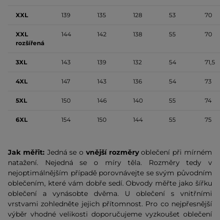
XXL
139
135
128
53
70
XXL
144
142
138
55
70
rozšířená
3XL
143
139
132
54
71,5
4XL
147
143
136
54
73
5XL
150
146
140
55
74
6XL
154
150
144
55
75
Jak měřit:
Jedná se o
vnější rozměry
oblečení při mírném
natažení. Nejedná se o míry těla. Rozměry tedy v
nejoptimálnějším případě porovnávejte se svým původním
oblečením, které vám dobře sedí. Obvody měřte jako šířku
oblečení a vynásobte dvěma. U oblečení s vnitřními
vrstvami zohledněte jejich přítomnost. Pro co nejpřesnější
výběr vhodné velikosti doporučujeme vyzkoušet oblečení