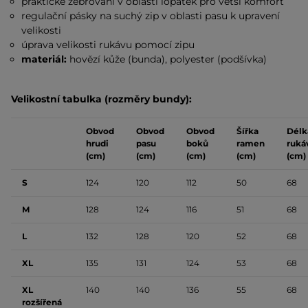
praktické žebrování v oblasti lopatek pro větší komfort
regulační pásky na suchý zip v oblasti pasu k upravení
velikosti
úprava velikosti rukávu pomocí zipu
materiál:
hovězí
kůže (bunda), polyester (podšívka)
Velikostní tabulka (rozměry bundy):
Obvod
Obvod
Obvod
Šířka
Délk
hrudi
pasu
boků
ramen
ruká
(cm)
(cm)
(cm)
(cm)
(cm)
S
124
120
112
50
68
M
128
124
116
51
68
L
132
128
120
52
68
XL
135
131
124
53
68
XL
140
140
136
55
68
rozšířená