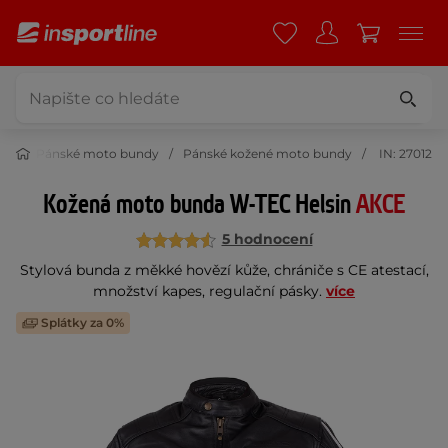
dy
Pánské moto bundy
Pánské kožené moto bundy
IN: 27012
Kožená moto bunda W-TEC Helsin
AKCE
5 hodnocení
Stylová bunda z měkké hovězí kůže, chrániče s CE atestací,
množství kapes, regulační pásky.
více
Splátky za 0%