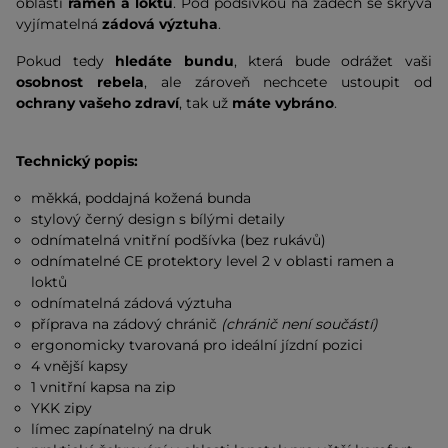
oblasti
ramen a loktů
. Pod podšívkou na zádech se skrývá
vyjímatelná
zádová výztuha
.
Pokud tedy
hledáte bundu
, která bude odrážet vaši
osobnost rebela
, ale zároveň nechcete ustoupit od
ochrany vašeho zdraví
, tak už
máte vybráno
.
Technický popis:
měkká, poddajná kožená bunda
stylový černý design s bílými detaily
odnímatelná vnitřní podšívka (bez rukávů)
odnímatelné CE protektory level 2 v oblasti ramen a
loktů
odnímatelná zádová výztuha
příprava na zádový chránič
(chránič není součástí)
ergonomicky tvarovaná pro ideální jízdní pozici
4 vnější kapsy
1 vnitřní kapsa na zip
YKK zipy
límec zapínatelný na druk