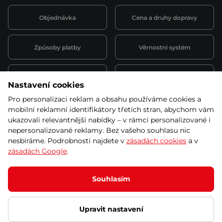
Objednávka
Cena a druhy dopravy
Způsoby platby
Věrnostní systém
Montáž a servis
Reklamace a záruka
Nastavení cookies
Pro personalizaci reklam a obsahu používáme cookies a
Půjčovna
Kariéra
mobilní reklamní identifikátory třetích stran, abychom vám
obchodní podmínky
ukazovali relevantnější nabídky – v rámci personalizované i
nepersonalizované reklamy. Bez vašeho souhlasu nic
nesbíráme. Podrobnosti najdete v
zásadách cookies
a v
zásadách Google
.
© 2026 SEVEN SPORT s.r.o Všechna práva vyhrazena
Podle zákona o evidenci tržeb je prodávající povinen vystavit
Souhlasím
kupujícímu účtenku.
Zároveň je povinen zaevidovat přijatou tržbu u správce daně online; v
případě technického výpadku pak nejpozději do 48 hodin.
Upravit nastavení
Ochrana osobních údajů
Nastavení cookies
Vnitřní oznamovací