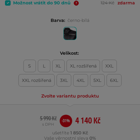
Možnost vrátit do 90 dnů
124 Kč
zdarma
Barva:
černo-bílá
Velikost:
S
L
XL
XL rozšířená
XXL
XXL rozšířená
3XL
4XL
5XL
6XL
Zvolte variantu produktu
5 990 Kč
4 140 Kč
-31%
s DPH
ušetříte
1 850 Kč
Vaše věrnostní sleva
0%