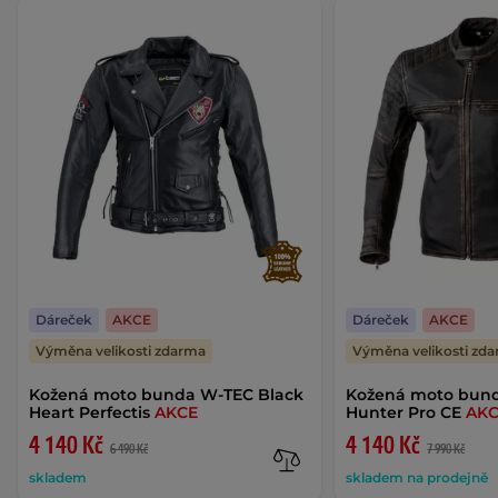
Dáreček
AKCE
Dáreček
AKCE
Výměna velikosti zdarma
Výměna velikosti zd
Kožená moto bunda W-TEC Black
Kožená moto bun
Heart Perfectis
AKCE
Hunter Pro CE
AK
4 140 Kč
4 140 Kč
6 490 Kč
7 990 Kč
skladem
skladem na prodejně