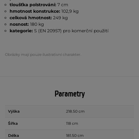
tloušťka polstrování:
7 cm
hmotnost konstrukce:
102,9 kg
celková hmotnost:
249 kg
nosnost:
180 kg
kategorie:
S (EN 20957) pro komerční použití
Obrázky mají pouze ilustrativní charakter.
Parametry
Výška
218.50 cm
Šířka
118 cm
Délka
181.50 cm