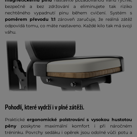
magnetickému pinu
nastavíte požadovanou váhu rychle,
bezpečně a bez zdržování a eliminujete tak riziko
nechtěného vypadnutí pinu během cvičení. Systém s
poměrem převodu 1:1
zároveň zaručuje, že reálná zátěž
odpovídá tomu, co máte nastaveno. Každé kilo tak má svoji
váhu.
Pohodlí, které vydrží i v plné zátěži.
Praktické
ergonomické polstrování s vysokou hustotou
pěny
poskytne maximální komfort i při náročném
tréninku. Povrchy sedáku i opěrek jsou odolné vůči potu a