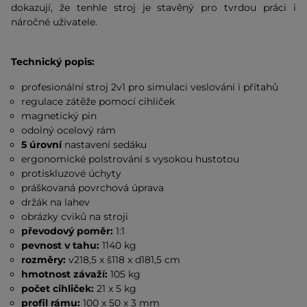
dokazují, že tenhle stroj je stavěný pro tvrdou práci i
náročné uživatele.
Technický popis:
profesionální stroj 2v1 pro simulaci veslování i přítahů
regulace zátěže pomocí cihliček
magnetický pin
odolný ocelový rám
5 úrovní
nastavení sedáku
ergonomické polstrování s vysokou hustotou
protiskluzové úchyty
práškovaná povrchová úprava
držák na lahev
obrázky cviků na stroji
převodový poměr:
1:1
pevnost v tahu:
1140 kg
rozměry:
v218,5 x š118 x d181,5 cm
hmotnost závaží:
105 kg
počet cihliček:
21 x 5 kg
profil rámu:
100 x 50 x 3 mm