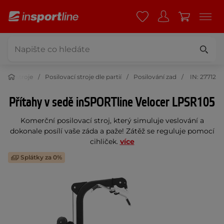
ovací stroje
Posilovací stroje dle partií
Posilování zad
IN: 27712
Přítahy v sedě inSPORTline Velocer LPSR105
Komerční posilovací stroj, který simuluje veslování a
dokonale posílí vaše záda a paže! Zátěž se reguluje pomocí
cihliček.
více
Splátky za 0%