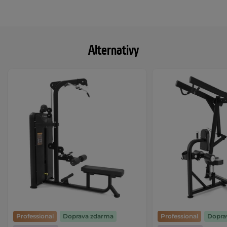
Alternativy
Professional
Doprava zdarma
Professional
Dopra