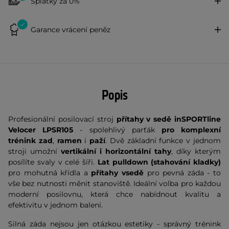
Splátky za 0%
Garance vrácení peněz
Popis
Profesionální posilovací stroj
přítahy v sedě inSPORTline
Velocer LPSR105
- spolehlivý parťák
pro komplexní
trénink zad
,
ramen
i
paží
. Dvě základní funkce v jednom
stroji umožní
vertikální i horizontální tahy
, díky kterým
posílíte svaly v celé šíři.
Lat pulldown (stahování kladky)
pro mohutná křídla a
přítahy vsedě
pro pevná záda - to
vše bez nutnosti měnit stanoviště. Ideální volba pro každou
moderní posilovnu, která chce nabídnout kvalitu a
efektivitu v jednom balení.
Silná záda nejsou jen otázkou estetiky - správný trénink