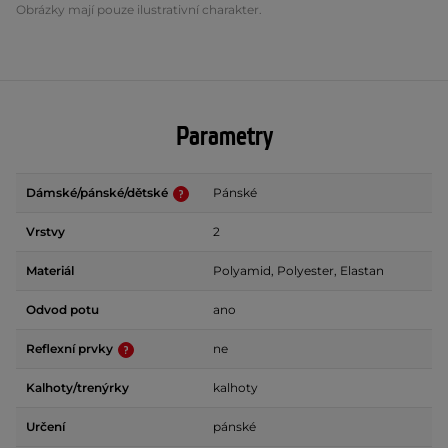
Obrázky mají pouze ilustrativní charakter.
Parametry
Dámské/pánské/dětské
Pánské
Vrstvy
2
Materiál
Polyamid, Polyester, Elastan
Odvod potu
ano
Reflexní prvky
ne
Kalhoty/trenýrky
kalhoty
Určení
pánské