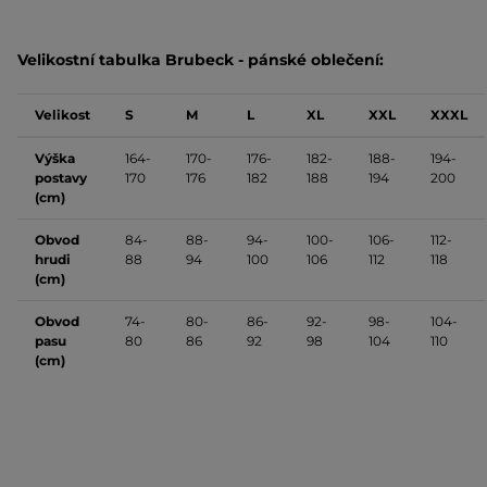
Velikostní tabulka Brubeck - pánské oblečení:
Velikost
S
M
L
XL
XXL
XXXL
Výška
164-
170-
176-
182-
188-
194-
postavy
170
176
182
188
194
200
(cm)
Obvod
84-
88-
94-
100-
106-
112-
hrudi
88
94
100
106
112
118
(cm)
Obvod
74-
80-
86-
92-
98-
104-
pasu
80
86
92
98
104
110
(cm)