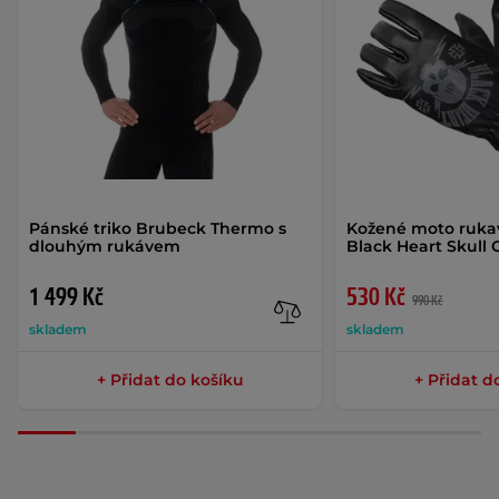
Pánské triko Brubeck Thermo s
Kožené moto ruka
dlouhým rukávem
Black Heart Skull 
1 499 Kč
530 Kč
990 Kč
skladem
skladem
+ Přidat do košíku
+ Přidat d