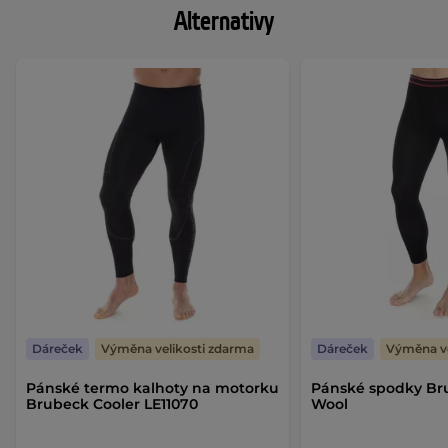
Alternativy
Dáreček
Výměna velikosti zdarma
Dáreček
Výměna ve
Pánské termo kalhoty na motorku
Pánské spodky Br
Brubeck Cooler LE11070
Wool