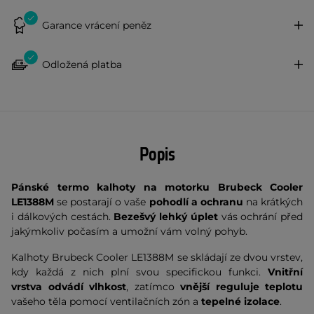
Garance vrácení peněz
Odložená platba
Popis
Pánské termo kalhoty na motorku Brubeck Cooler
LE1388M
se postarají o vaše
pohodlí a ochranu
na krátkých
i dálkových cestách.
Bezešvý lehký úplet
vás ochrání před
jakýmkoliv počasím a umožní vám volný pohyb.
Kalhoty Brubeck Cooler LE1388M se skládají ze dvou vrstev,
kdy každá z nich plní svou specifickou funkci.
Vnitřní
vrstva odvádí vlhkost
, zatímco
vnější reguluje teplotu
vašeho těla pomocí ventilačních zón a
tepelné izolace
.