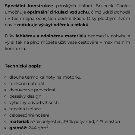
Speciální konstrukce
pánských kalhot Brubeck Cooler
umožňuje
optimální cirkulaci vzduchu
, čímž udrží pohodlí
i v těch nejnáročnějších podmínkách. Díky plochým švům
navíc
redukuje výskyt oděrek a otlaků
.
Díky
lehkému a odolnému materiálu
neomezí v pohybu a
vy si tak na plno můžete užít vaše cestování v maximálním
komfortu.
Technický popis:
dlouhé termo kalhoty na motorku
funkční materiál
dvouvrstvé provedení
bezešvý design
výborný odvod vlhkosti
tepelná izolace
celosezónní nošení
materiál:
57 % polyester, 39 % polyamid, 4 % elastan
2
gramáž:
244 g/m