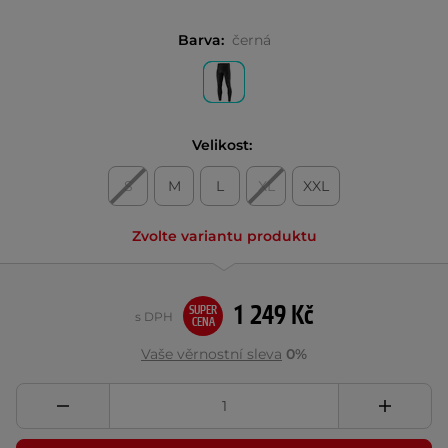
Barva:
černá
Velikost:
S
M
L
XL
XXL
Zvolte variantu produktu
1 249 Kč
SUPER
s DPH
CENA
Vaše věrnostní sleva
0%