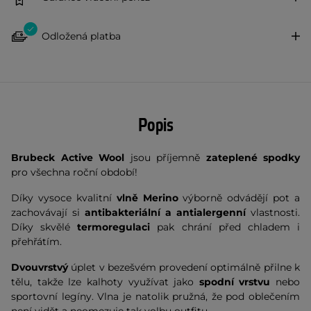
Odložená platba
Popis
Brubeck Active Wool
jsou příjemně
zateplené spodky
pro všechna roční období!
Díky vysoce kvalitní
vlně Merino
výborně odvádějí pot a
zachovávají si
antibakteriální a antialergenní
vlastnosti.
Díky skvělé
termoregulaci
pak chrání před chladem i
přehřátím.
Dvouvrstvý
úplet v bezešvém provedení optimálně přilne k
tělu, takže lze kalhoty využívat jako
spodní vrstvu
nebo
sportovní legíny. Vlna je natolik pružná, že pod oblečením