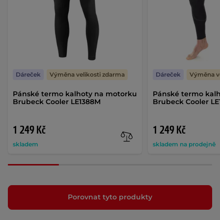
Dáreček
Výměna velikosti zdarma
Dáreček
Výměna ve
Pánské termo kalhoty na motorku
Pánské termo kal
Brubeck Cooler LE1388M
Brubeck Cooler LE
1 249 Kč
1 249 Kč
skladem
skladem na prodejně
Porovnat tyto produkty