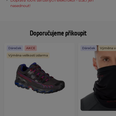
Doprava 100% seřízených elektrokol - stačí jen
nasednout!
Doporučujeme přikoupit
Dáreček
AKCE
Dáreček
Výměna ve
Výměna velikosti zdarma