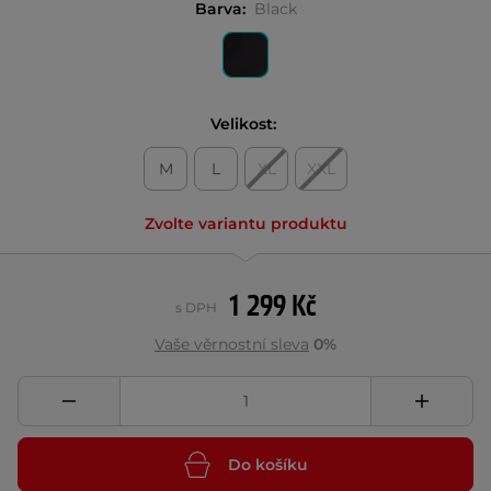
Barva:
Black
Velikost:
M
L
XL
XXL
Zvolte variantu produktu
1 299 Kč
s DPH
Vaše věrnostní sleva
0%
Do košíku