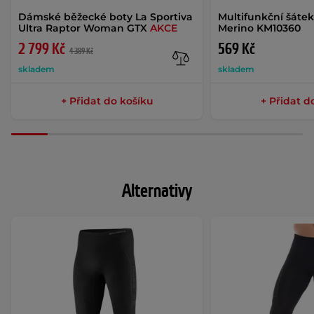
Dámské běžecké boty La Sportiva
Multifunkční šáte
Ultra Raptor Woman GTX
AKCE
Merino KM10360
2 799 Kč
569 Kč
4 389 Kč
skladem
skladem
+ Přidat do košíku
+ Přidat d
Alternativy