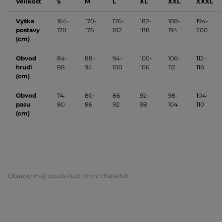
Velikost
S
M
L
XL
XXL
XXXL
Výška
164-
170-
176-
182-
188-
194-
postavy
170
176
182
188
194
200
(cm)
Obvod
84-
88-
94-
100-
106-
112-
hrudi
88
94
100
106
112
118
(cm)
Obvod
74-
80-
86-
92-
98-
104-
pasu
80
86
92
98
104
110
(cm)
Obrázky mají pouze ilustrativní charakter.