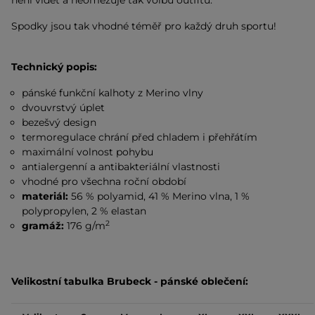
není vidět a neomezuje tak volbu outfitu.
Spodky jsou tak vhodné téměř pro každý druh sportu!
Technický popis:
pánské funkční kalhoty z Merino vlny
dvouvrstvý úplet
bezešvý design
termoregulace chrání před chladem i přehřátím
maximální volnost pohybu
antialergenní a antibakteriální vlastnosti
vhodné pro všechna roční období
materiál:
56 % polyamid, 41 % Merino vlna, 1 %
polypropylen, 2 % elastan
2
gramáž:
176 g/m
Velikostní tabulka Brubeck - pánské oblečení: