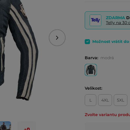
ZDARMA
D
Telly na 3
Následující
Možnost vrátit d
Barva:
modrá
Velikost:
L
4XL
5XL
Zvolte variantu prod