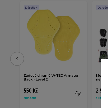
Dáreček
Dáreče
Předchozí
Zádový chránič W-TEC Armator
Moto j
Back • Level 2
nepro
550 Kč
2 990
skladem
sklade