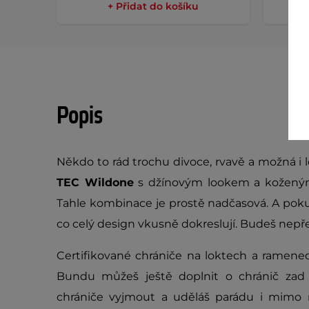
+ Přidat do košíku
Popis
Někdo to rád trochu divoce, rvavě a možná i
TEC Wildone
s džínovým lookem a koženými
Tahle kombinace je prostě nadčasová. A pokud 
co celý design vkusně dokreslují. Budeš nepře
Certifikované chrániče na loktech a ramenec
Bundu můžeš ještě doplnit o chránič zad (n
chrániče vyjmout a uděláš parádu i mimo