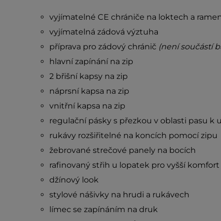
vyjímatelné CE chrániče na loktech a rame
vyjímatelná zádová výztuha
příprava pro zádový chránič
(není součástí b
hlavní zapínání na zip
2 břišní kapsy na zip
náprsní kapsa na zip
vnitřní kapsa na zip
regulační pásky s přezkou v oblasti pasu k u
rukávy rozšiřitelné na koncích pomocí zipu
žebrované strečové panely na bocích
rafinovaný střih u lopatek pro vyšší komfor
džínový look
stylové nášivky na hrudi a rukávech
límec se zapínáním na druk