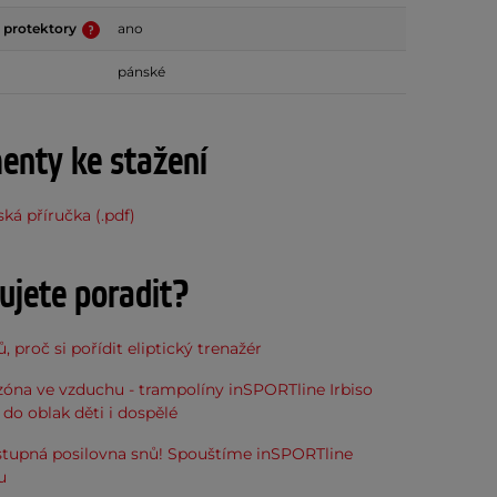
 protektory
ano
pánské
nty ke stažení
ská příručka (.pdf)
ujete poradit?
, proč si pořídit eliptický trenažér
óna ve vzduchu - trampolíny inSPORTline Irbiso
do oblak děti i dospělé
stupná posilovna snů! Spouštíme inSPORTline
u