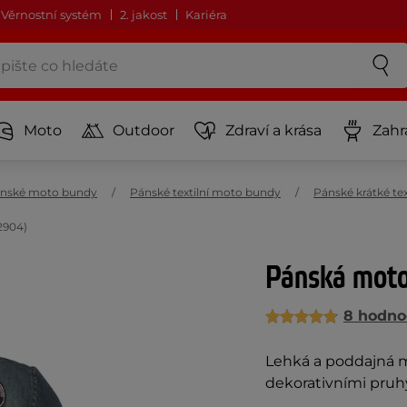
Věrnostní systém
2. jakost
Kariéra
Moto
Outdoor
Zdraví a krása
Zahr
nské moto bundy
Pánské textilní moto bundy
Pánské krátké te
2904)
Pánská mot
8 hodno
Lehká a poddajná 
dekorativními pruh