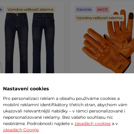
k
Výměna velikosti zdarma
Dáreček
AKCE
Výměna velikosti zdarma
Nastavení cookies
eansy W-TEC Pawted s
Kožené moto rukavice W-
mokavou membránou
Pro personalizaci reklam a obsahu používáme cookies a
Dahmer
AKCE
mobilní reklamní identifikátory třetích stran, abychom vám
 Kč
ukazovali relevantnější nabídky – v rámci personalizované i
640 Kč
990 Kč
nepersonalizované reklamy. Bez vašeho souhlasu nic
m
skladem
nesbíráme. Podrobnosti najdete v
zásadách cookies
a v
zásadách Google
.