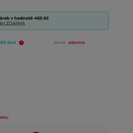
árek v hodnotě
465 Kč
0 dní ZDARMA
o 90 dnů
56 Kč
zdarma
uktu