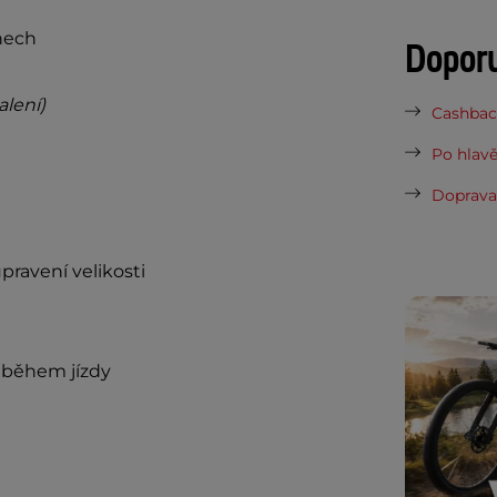
nech
Dopor
alení)
Cashback
Po hlavě
Doprava 
pravení velikosti
t během jízdy