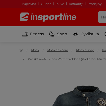
Půjčovna
Outlet
Inlive
Aktuality
Prodejny
Fitness
Sport
Cyklistika
Moto
Moto oblečení
Moto bundy
Pá
Pánská moto bunda W-TEC Wildone (Kód produktu: 2