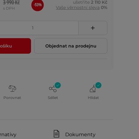
3 990 Kč
ušetříte
2 110 Kč
-53%
Vaše věrnostní sleva
0%
s DPH
ošíku
Objednat na prodejnu
Porovnat
Sdílet
Hlídat
rnativy
Dokumenty