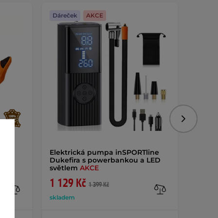
Dáreček
AKCE
Dáreč
Výměna
Následujíc
TEC
Elektrická pumpa inSPORTline
Moto 
Dukefira s powerbankou a LED
Black
světlem
AKCE
1 129 Kč
340 
1 399 Kč
skladem
sklade