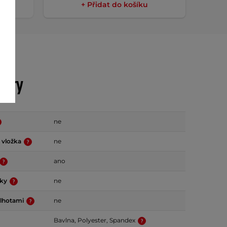
+ Přidat do košíku
etry
ne
 vložka
ne
ano
vky
ne
alhotami
ne
Bavlna, Polyester, Spandex