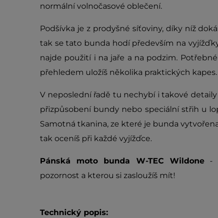
normální volnočasové oblečení.
Podšívka je z prodyšné síťoviny, díky níž doká
tak se tato bunda hodí především na vyjížďky
najde použití i na jaře a na podzim. Potřebné
přehledem uložíš několika praktických kapes.
V neposlední řadě tu nechybí i takové detail
přizpůsobení bundy nebo speciální střih u lop
Samotná tkanina, ze které je bunda vytvořen
tak oceníš při každé vyjížďce.
Pánská moto bunda W-TEC Wildone
- t
pozornost a kterou si zasloužíš mít!
Technický popis: