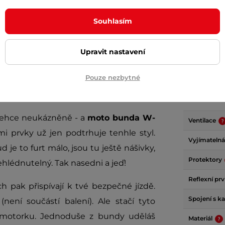
+ Přidat do košíku
+ Přidat do košíku
Souhlasím
Upravit nastavení
Pouze nezbytné
Param
 lehce neukázněně - a
moto bunda W-
Ventilace
 prvky už jen podtrhuje tenhle styl.
Vyjímatelná
je to furt málo, jsou tu ještě nášivky,
Protektory
hlédnutelný. Tak nasedni a jeď!
Reflexní pr
h pak přispívají k tvé bezpečné jízdě.
Spojení s k
ení součástí balení). Ale stačí tyto
 motorku. Jednoduše z bundy uděláš
Materiál