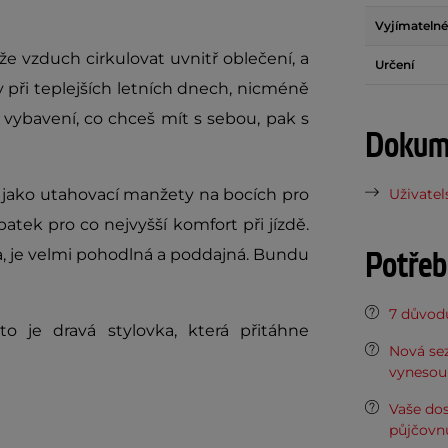
Vyjímatelné
že vzduch cirkulovat uvnitř oblečení, a
Určení
 při teplejších letních dnech, nicméně
 vybavení, co chceš mít s sebou, pak s
Dokume
y jako utahovací manžety na bocích pro
Uživatel
atek pro co nejvyšší komfort při jízdě.
Potřeb
a, je velmi pohodlná a poddajná. Bundu
7 důvodů
o je dravá stylovka, která přitáhne
Nová sez
vynesou 
Vaše do
půjčovn