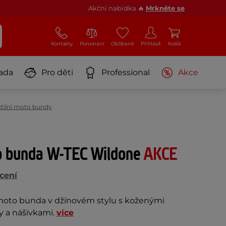
Akční nabídka 🔥
Mrkněte se
Kontakty
Porovnání
Oblíbené
Přihlásit
Košík
ada
Pro děti
Professional
Akce
xtilní moto bundy
o bunda W-TEC Wildone
AKCE
cení
moto bunda v džínovém stylu s koženými
y a nášivkami.
více