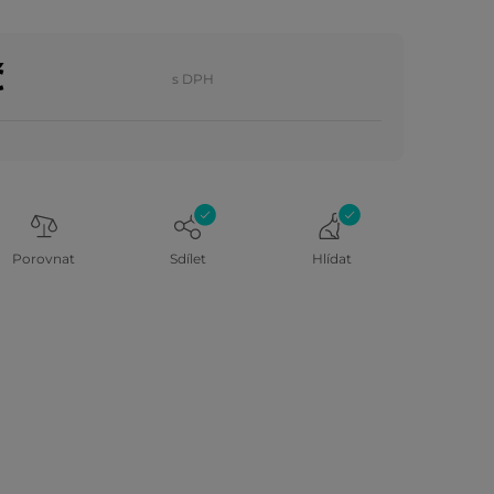
č
s DPH
Porovnat
Sdílet
Hlídat