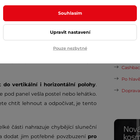
it známky otevření. Ke zboží
nejsou
Nová sez
vynesou 
načené v popisu například jako "dárek
Souhlasím
ouletá záruka
.
Vaše do
půjčovn
Upravit nastavení
ké vady
Dopor
Pouze nezbytné
trin
je připraven dodat vám energii v
Cashback
Po hlavě
t do vertikální i horizontální polohy
.
Doprava 
se pod panel vešla postel nebo lehátko.
e chtít lehnout a odpočívat, je tento
lké části nahrazuje chybějící sluneční
a dodat jim potřebné povzbuzení
pro