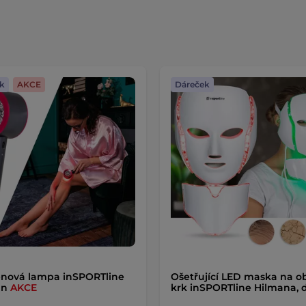
k
AKCE
Dáreček
nová lampa inSPORTline
Ošetřující LED maska na ob
an
AKCE
krk inSPORTline Hilmana, d