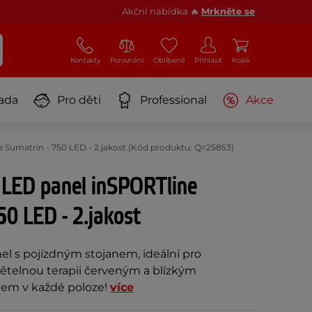
Akční nabídka 🔥
Mrkněte se
Kontakty
Porovnání
Oblíbené
Přihlásit
Košík
ada
Pro děti
Professional
Akce
 Sumatrin - 750 LED - 2.jakost (Kód produktu: Q=25853)
 LED panel inSPORTline
50 LED - 2.jakost
el s pojízdným stojanem, ideální pro
větelnou terapii červeným a blízkým
lem v každé poloze!
více