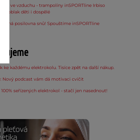
óna ve vzduchu - trampolíny inSPORTline Irbiso
do oblak děti i dospělé
stupná posilovna snů! Spouštíme inSPORTline
u
učujeme
 ke každému elektrokolu. Tisíce zpět na další nákup.
: Nový podcast vám dá motivaci cvičit
100% seřízených elektrokol - stačí jen nasednout!