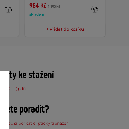
964 Kč
239 
1 190 Kč
skladem
sklade
+ Přidat do košíku
nty ke stažení
použití (.pdf)
ujete poradit?
, proč si pořídit eliptický trenažér