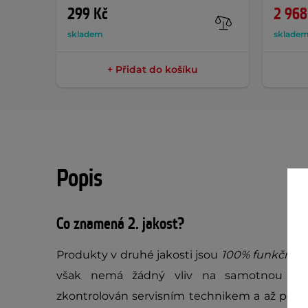
299 Kč
2 968
skladem
sklade
+ Přidat do košíku
Popis
Co znamená 2. jakost?
Produkty v druhé jakosti jsou
100% funkční
, 
však nemá žádný vliv na samotnou fun
zkontrolován servisním technikem a až poté 