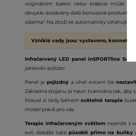
originálním balení nebo krabice může jev
obvykle dodávány další bonusové produkty oz
zdarma". Na zboží se automaticky vztahuje
dv
Vzniklé vady jsou: vystaveno, kosmetic
Infračervený LED panel inSPORTline Suma
jakékoliv poloze!
Panel je
pojízdný
a úhel svícení lze
nastavi
Základna stojanu je navíc tvarována tak, aby 
Pokud si tedy během
světelné terapie
budet
model právě pro vás.
Terapie infračerveným světlem
nejenže z ve
svit, dokáže také
působit přímo na buňky