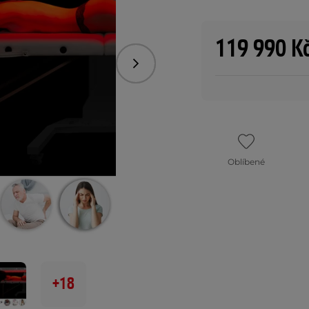
119 990 K
Následující
Oblíbené
+18