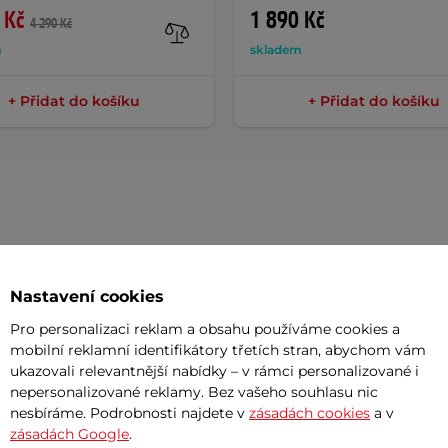
 Kč
1 890 Kč
4 290 Kč
m
skladem
+ Přidat do košíku
+ Přidat do košíku
Dokume
Nastavení cookies
Návod k 
Pro personalizaci reklam a obsahu používáme cookies a
mobilní reklamní identifikátory třetích stran, abychom vám
Potřeb
ovšem mají určitou drobnou vadu, která
ukazovali relevantnější nabídky – v rámci personalizované i
nepersonalizované reklamy. Bez vašeho souhlasu nic
kčnost výrobku. Každý výrobek je
nesbíráme. Podrobnosti najdete v
zásadách cookies
a v
7 důvodů
uvolněn k prodeji. Zboží
nemusí
být v
zásadách Google
.