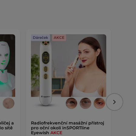
Dáreček
AKCE
Dáreč
Následujíc
ličej a
Radiofrekvenční masážní přístroj
Odličo
o sítě
pro oční okolí inSPORTline
inSPO
Eyewish
AKCE