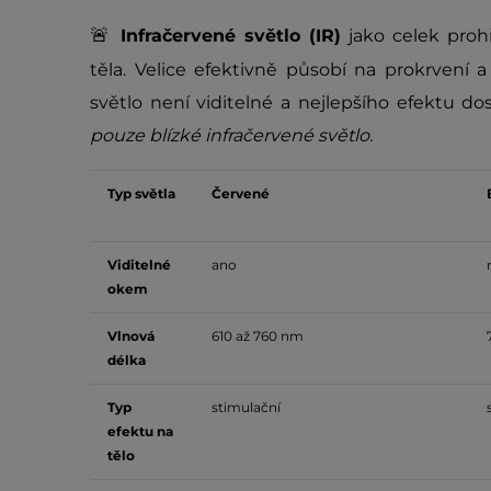
🚨
Infračervené světlo (IR)
jako celek prohř
těla. Velice efektivně působí na prokrvení a
světlo není viditelné a nejlepšího efektu d
pouze blízké infračervené světlo.
Typ světla
Červené
Viditelné
ano
okem
Vlnová
610 až 760 nm
délka
Typ
stimulační
efektu na
tělo