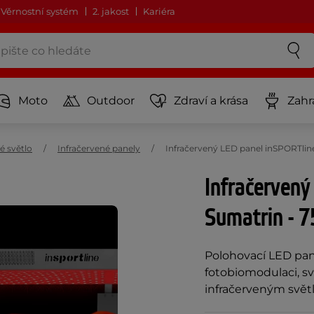
Věrnostní systém
2. jakost
Kariéra
Moto
Outdoor
Zdraví a krása
Zahr
é světlo
Infračervené panely
Infračervený LED panel inSPORTline
Infračervený
Sumatrin - 7
Polohovací LED pan
fotobiomodulaci, s
infračerveným svět