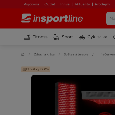
Půjčovna
Outlet
Inlive
Aktuality
Prodejny
Fitness
Sport
Cyklistika
Zdraví a krása
Světelná terapie
Infračerven
Splátky za 0%