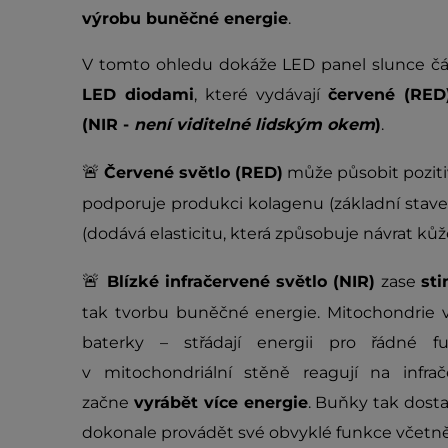
výrobu buněčné energie
.
V tomto ohledu dokáže LED panel slunce čás
LED diodami
, které vydávají
červené (RED)
(NIR -
není viditelné lidským okem
)
.
🚨
Červené světlo (RED)
může působit poziti
podporuje produkci kolagenu (základní stave
(dodává elasticitu, která způsobuje návrat ků
🚨
Blízké infračervené světlo (NIR)
zase
st
tak tvorbu buněčné energie. Mitochondrie 
baterky – střádají energii pro řádné 
v mitochondriální stěně reagují na infra
začne
vyrábět více energie
. Buňky tak dost
dokonale provádět své obvyklé funkce včetn