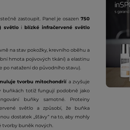
tečně zastoupit. Panel je osazen
750
 světlo
i
blízké infračervené světlo
vně na stav pokožky, krevního oběhu a
bní hmota pojivových tkání) a elastinu
že po natažení do původního stavu).
imuluje tvorbu mitochondrií
a zvyšuje
v buňkách totiž fungují podobně jako
fungování buňky samotné. Proteiny
červené světlo a způsobí, že buňka
anou dostatek „šťávy“ na to, aby mohly
ě tvorby buněk nových.