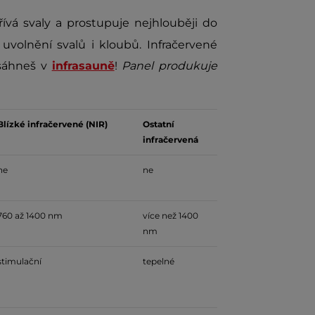
ívá svaly a prostupuje nejhlouběji do
 uvolnění svalů i kloubů. Infračervené
osáhneš v
infrasauně
!
Panel produkuje
Blízké infračervené (NIR)
Ostatní
infračervená
ne
ne
760 až 1400 nm
více než 1400
nm
stimulační
tepelné