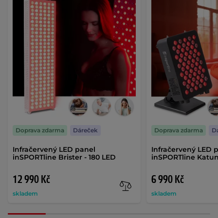
Doprava zdarma
Dáreček
Doprava zdarma
D
Infračervený LED panel
Infračervený LED 
inSPORTline Brister - 180 LED
inSPORTline Katun
12 990 Kč
6 990 Kč
skladem
skladem