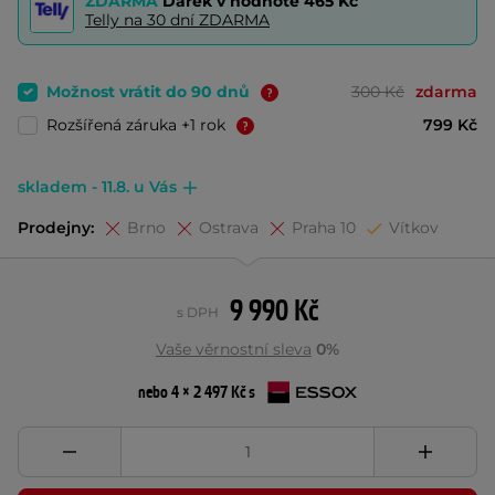
ZDARMA
Dárek v hodnotě
465 Kč
Telly na 30 dní ZDARMA
Možnost vrátit do 90 dnů
300 Kč
zdarma
Rozšířená záruka +1 rok
799 Kč
skladem - 11.8. u Vás
Prodejny:
Brno
Ostrava
Praha 10
Vítkov
9 990 Kč
s DPH
Vaše věrnostní sleva
0%
nebo 4 × 2 497 Kč s