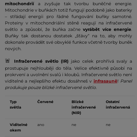
mitochondrií
a zvyšuje tak tvorbu buněčné energie.
Mitochondrie v buňkách totiž fungují podobně jako baterky
– střádají energii pro řádné fungování buňky samotné.
Proteiny v mitochondriální stěně reagují na infračervené
světlo a způsobí, že buňka začne
vyrábět více energie
.
Buňky tak dostanou dostatek „šťávy“ na to, aby mohly
dokonale provádět své obvyklé funkce včetně tvorby buněk
nových.
🚨
Infračervené světlo (IR)
jako celek prohřívá svaly a
prostupuje nejhlouběji do těla. Velice efektivně působí na
prokrvení a uvolnění svalů i kloubů. Infračervené světlo není
viditelné a nejlepšího efektu dosáhneš v
infrasauně
!
Panel
produkuje pouze blízké infračervené světlo.
Typ
Červené
Blízké
Ostatní
světla
infračervené
infračervená
(NIR)
Viditelné
ano
ne
ne
okem