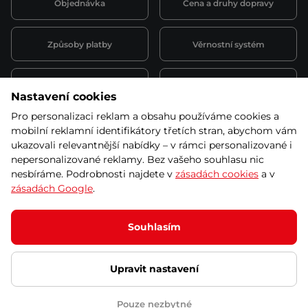
Objednávka
Cena a druhy dopravy
Způsoby platby
Věrnostní systém
Montáž a servis
Reklamace a záruka
Nastavení cookies
Pro personalizaci reklam a obsahu používáme cookies a
Půjčovna
Kariéra
mobilní reklamní identifikátory třetích stran, abychom vám
obchodní podmínky
ukazovali relevantnější nabídky – v rámci personalizované i
nepersonalizované reklamy. Bez vašeho souhlasu nic
nesbíráme. Podrobnosti najdete v
zásadách cookies
a v
zásadách Google
.
© 2026 SEVEN SPORT s.r.o Všechna práva vyhrazena
Podle zákona o evidenci tržeb je prodávající povinen vystavit
Souhlasím
kupujícímu účtenku.
Zároveň je povinen zaevidovat přijatou tržbu u správce daně online; v
případě technického výpadku pak nejpozději do 48 hodin.
Upravit nastavení
Ochrana osobních údajů
Nastavení cookies
Vnitřní oznamovací
systém
Prohlášení přístupnosti
Pouze nezbytné