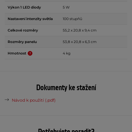
Výkon 1 LED diody
5 W
Nastavení intenzity světla
100 stupňů
Celkové rozměry
55,2 x 20,8 x 9,4 cm
Rozměry panelu
53,8 x 20,8 x 6,3 cm
Hmotnost
4 kg
Dokumenty ke stažení
Návod k použití (.pdf)
Potřebujete poradit?