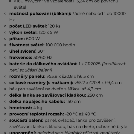
>160 mW/cm
ve vzdálenosti 15,24 cm od povrchu
světel
možnost pulsování (blikání):
žádné nebo od 1 do 10000
Hz
počet LED světel:
120 ks
výkon světel:
120 x 5 W
příkon:
600 W
životnost světel:
100 000 hodin
úhel svícení:
30°
frekvence:
50/60 Hz
baterie do dálkového ovládání:
1 x CR2025
(knoflíková;
není součástí balení)
rozměry panelu:
v53,8 x š20,8 x h6,3 cm
celkové rozměry (s nožkami):
v55,2 x š20,8 x h9,4 cm
hák pro zavěšení na dveře s šířkou až 4,3 cm
délka lanka se zavěšovací kladkou:
250 cm
délka napájecího kabelu:
150 cm
hmotnost:
4 kg
provozní teplotní rozsah:
-20 °C až 40 °C
součástí balení:
panel, ovladač, lanka pro zavěšení,
zavěšovací lanko s kladkou, hák na dveře, ochranné brýle
upozornění:
nejedná se o lékařský přístroj, není tedy