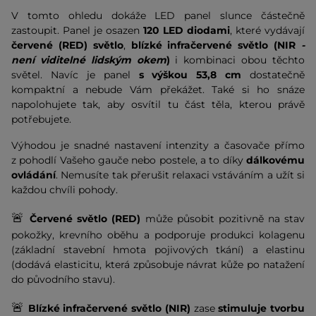
V tomto ohledu dokáže LED panel slunce částečně
zastoupit. Panel je osazen
120 LED diodami
, které vydávají
červené (RED) světlo
,
blízké infračervené světlo (NIR
-
není viditelné lidským okem
)
i kombinaci obou těchto
světel. Navíc je panel
s výškou 53,8 cm
dostatečně
kompaktní a nebude Vám překážet. Také si ho snáze
napolohujete tak, aby osvítil tu část těla, kterou právě
potřebujete.
Výhodou je snadné nastavení intenzity a časovače přímo
z pohodlí Vašeho gauče nebo postele, a to díky
dálkovému
ovládání
. Nemusíte tak přerušit relaxaci vstáváním a užít si
každou chvíli pohody.
🚨
Červené světlo (RED)
může působit pozitivně na stav
pokožky, krevního oběhu a podporuje produkci kolagenu
(základní stavební hmota pojivových tkání) a elastinu
(dodává elasticitu, která způsobuje návrat kůže po natažení
do původního stavu).
🚨
Blízké infračervené světlo (NIR)
zase
stimuluje tvorbu