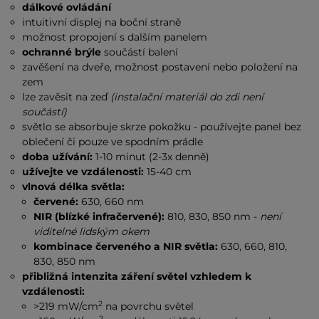
dálkové ovládání
intuitivní displej na boční straně
možnost propojení s dalším panelem
ochranné brýle
součástí balení
zavěšení na dveře, možnost postavení nebo položení na
zem
lze zavěsit na zeď
(instalační materiál do zdi není
součástí)
světlo se absorbuje skrze pokožku - používejte panel bez
oblečení či pouze ve spodním prádle
doba užívání:
1-10 minut (2-3x denně)
užívejte ve vzdálenosti:
15-40 cm
vlnová délka světla:
červené:
630, 660 nm
NIR (blízké infračervené):
810, 830, 850 nm -
není
viditelné lidským okem
kombinace červeného a NIR světla:
630, 660, 810,
830, 850 nm
přibližná intenzita záření světel vzhledem k
vzdálenosti:
2
>219 mW/cm
na povrchu světel
2