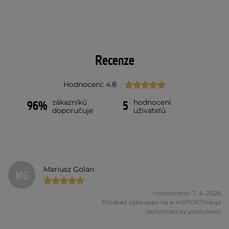
Recenze
Hodnocení: 4.8
zákazníků
hodnocení
96%
5
doporučuje
uživatelů
Mariusz Golan
MG
Hodnoceno: 7. 4. 2026
Produkt zakoupen na e-inSPORTline.pl
(automaticky přeloženo)