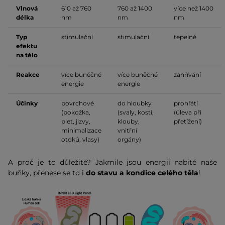
Vlnová
610 až 760
760 až 1400
více než 1400
délka
nm
nm
nm
Typ
stimulační
stimulační
tepelné
efektu
na tělo
Reakce
více buněčné
více buněčné
zahřívání
energie
energie
Účinky
povrchové
do hloubky
prohřátí
(pokožka,
(svaly, kosti,
(úleva při
pleť, jizvy,
klouby,
přetížení)
minimalizace
vnitřní
otoků, vlasy)
orgány)
A proč je to důležité? Jakmile jsou energií nabité naše
buňky, přenese se to i
do stavu a kondice celého těla
!