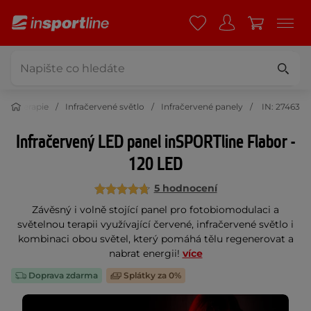
elná terapie
Infračervené světlo
Infračervené panely
IN: 27463
Infračervený LED panel inSPORTline Flabor -
120 LED
5 hodnocení
Závěsný i volně stojící panel pro fotobiomodulaci a
světelnou terapii využívající červené, infračervené světlo i
kombinaci obou světel, který pomáhá tělu regenerovat a
nabrat energii!
více
Doprava zdarma
Splátky za 0%