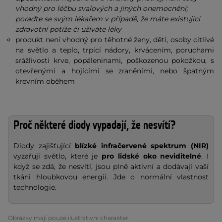
vhodný pro léčbu svalových a jiných onemocnění;
poraďte se svým lékařem v případě, že máte existující
zdravotní potíže či užíváte léky
produkt není vhodný pro těhotné ženy, děti, osoby citlivé
na světlo a teplo, trpící nádory, krvácením, poruchami
srážlivosti krve, popáleninami, poškozenou pokožkou, s
otevřenými a hojícími se zraněními, nebo špatným
krevním oběhem
Proč některé diody vypadají, že nesvítí?
Diody zajišťující
blízké infračervené spektrum (NIR)
vyzařují světlo, které je
pro lidské oko neviditelné
. I
když se zdá, že nesvítí, jsou plně aktivní a dodávají vaší
tkáni hloubkovou energii. Jde o normální vlastnost
technologie.
Obrázky mají pouze ilustrativní charakter.