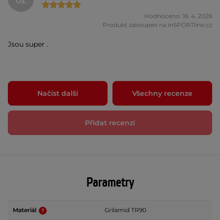
OZ
Hodnoceno: 16. 4. 2026
Produkt zakoupen na inSPORTline.cz
Jsou super .
Načíst další
Všechny recenze
Přidat recenzi
Parametry
Materiál
Grilamid TR90