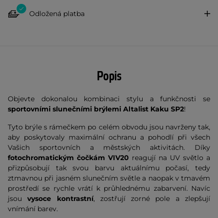
Odložená platba
Popis
Objevte dokonalou kombinaci stylu a funkčnosti se
sportovními slunečními brýlemi Altalist Kaku SP2
!
Tyto brýle s rámečkem po celém obvodu jsou navrženy tak,
aby poskytovaly maximální ochranu a pohodlí při všech
Vašich sportovních a městských aktivitách. Díky
fotochromatickým čočkám VIV20
reagují na UV světlo a
přizpůsobují tak svou barvu aktuálnímu počasí, tedy
ztmavnou při jasném slunečním světle a naopak v tmavém
prostředí se rychle vrátí k průhlednému zabarvení. Navíc
jsou
vysoce kontrastní
, zostřují zorné pole a zlepšují
vnímání barev.