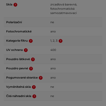
Skla
zrcadlová barevná,
fotochromatická
samozatmavovací
Polarizační
ne
Fotochromatické
ano
Kategorie filtru
1, 2, 3
UV ochrana
400
Pouzdro látkové
ano
Pouzdro pevné
ano
Pogumované stranice
ano
Vyměnitelná skla
ne
Čirá náhradní skla
ne