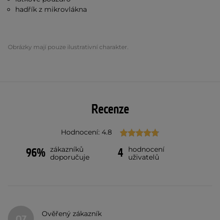
hadřík z mikrovlákna
Obrázky mají pouze ilustrativní charakter.
Recenze
Hodnocení: 4.8
zákazníků
hodnocení
96%
4
doporučuje
uživatelů
Ověřený zákazník