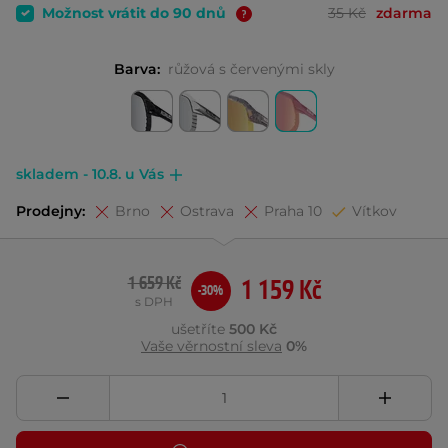
Možnost vrátit do 90 dnů
35 Kč
zdarma
Barva:
růžová s červenými skly
skladem - 10.8. u Vás
Prodejny:
Brno
Ostrava
Praha 10
Vítkov
1 659 Kč
1 159 Kč
-30%
s DPH
ušetříte
500 Kč
Vaše věrnostní sleva
0%