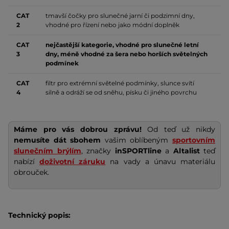
CAT
tmavší čočky pro slunečné jarní či podzimní dny,
2
vhodné pro řízení nebo jako módní doplněk
CAT
nejčastější kategorie, vhodné pro slunečné letní
3
dny, méně vhodné za šera nebo horších světelných
podmínek
CAT
filtr pro extrémní světelné podmínky, slunce svítí
4
silně a odráží se od sněhu, písku či jiného povrchu
Máme pro vás dobrou zprávu!
Od teď už nikdy
nemusíte dát sbohem
vašim oblíbeným
sportovním
slunečním brýlím
, značky
inSPORTline
a
Altalist
teď
nabízí
doživotní záruku
na vady a únavu materiálu
obrouček.
Technický popis: