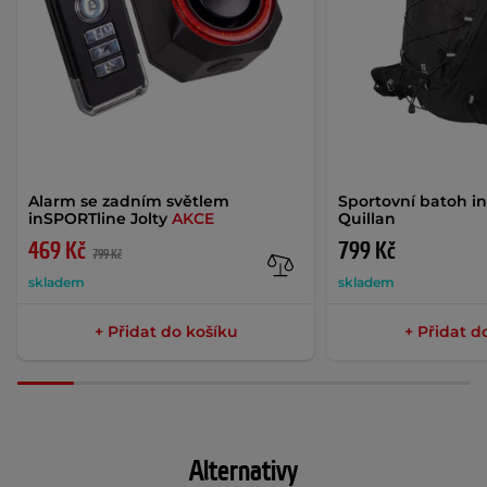
Alarm se zadním světlem
Sportovní batoh i
inSPORTline Jolty
AKCE
Quillan
469 Kč
799 Kč
799 Kč
skladem
skladem
+ Přidat do košíku
+ Přidat d
Alternativy