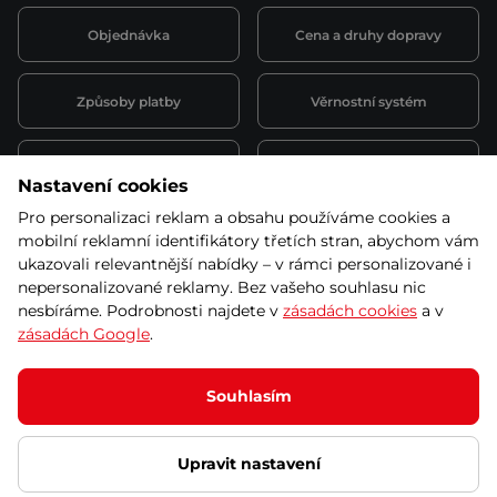
Objednávka
Cena a druhy dopravy
Způsoby platby
Věrnostní systém
Montáž a servis
Reklamace a záruka
Nastavení cookies
Pro personalizaci reklam a obsahu používáme cookies a
Půjčovna
Kariéra
mobilní reklamní identifikátory třetích stran, abychom vám
obchodní podmínky
ukazovali relevantnější nabídky – v rámci personalizované i
nepersonalizované reklamy. Bez vašeho souhlasu nic
nesbíráme. Podrobnosti najdete v
zásadách cookies
a v
zásadách Google
.
© 2026 SEVEN SPORT s.r.o Všechna práva vyhrazena
Podle zákona o evidenci tržeb je prodávající povinen vystavit
Souhlasím
kupujícímu účtenku.
Zároveň je povinen zaevidovat přijatou tržbu u správce daně online; v
případě technického výpadku pak nejpozději do 48 hodin.
Upravit nastavení
Ochrana osobních údajů
Nastavení cookies
Vnitřní oznamovací
systém
Prohlášení přístupnosti