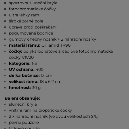
sportovní sluneční brýle
fotochromatické čočky
ultra lehký rám
široké zorné pole
úprava proti poškrábání
pogumované bočnice
gumový ohebný nosník + 2 náhradní nosíky
materiál rámu:
Grilamid TR90
čočky:
polykarbonátové zrcadlové fotochromatické
čočky VIV20
kategorie:
1-3
UV ochrana:
400
délka bočnice:
13 cm
velikost rámu:
18 x 6,2 cm
hmotnost:
30 g
Balení obsahuje:
sluneční brýle
vnitřní rám na dioptrické čočky
2 x náhradní nosník (ve dvou velikostech S/L)
pevné pouzdro
látkové pouzdro