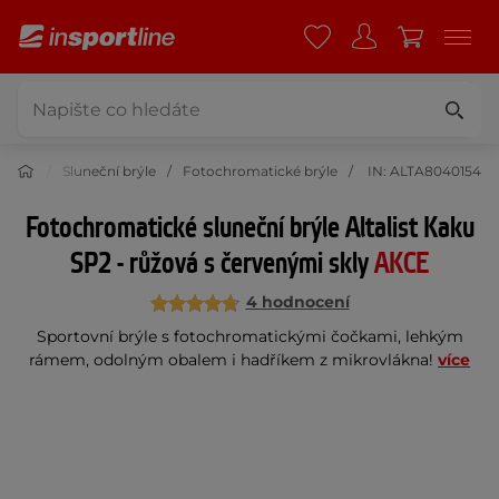
 brýle
Sluneční brýle
Fotochromatické brýle
IN: ALTA8040154
Fotochromatické sluneční brýle Altalist Kaku
SP2 - růžová s červenými skly
AKCE
4 hodnocení
Sportovní brýle s fotochromatickými čočkami, lehkým
rámem, odolným obalem i hadříkem z mikrovlákna!
více