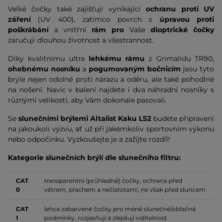
Velké čočky také zajišťují vynikající
ochranu proti UV
záření
(UV 400), zatímco povrch s
úpravou proti
poškrábání
a vnitřní
rám pro
Vaše
dioptrické čočky
zaručují dlouhou životnost a všestrannost.
Díky kvalitnímu ultra
lehkému rámu
z Grimalidu TR90,
ohebnému nosníku
a
pogumovaným bočnicím
jsou tyto
brýle nejen odolné proti nárazu a oděru, ale také pohodlné
na nošení. Navíc v balení najdete i dva náhradní nosníky s
různými velikosti, aby Vám dokonale pasovali.
Se
slunečními brýlemi Altalist Kaku LS2
budete připraveni
na jakoukoli výzvu, ať už při jakémkoliv sportovním výkonu
nebo odpočinku. Vyzkoušejte je a zažijte rozdíl!
Kategorie slunečních brýlí dle slunečního filtru:
CAT
transparentní (průhledné) čočky, ochrana před
0
větrem, prachem a nečistotami, ne však před sluncem
CAT
lehce zabarvené čočky pro méně slunečné/oblačné
1
podmínky, rozjasňují a zlepšují viditelnost