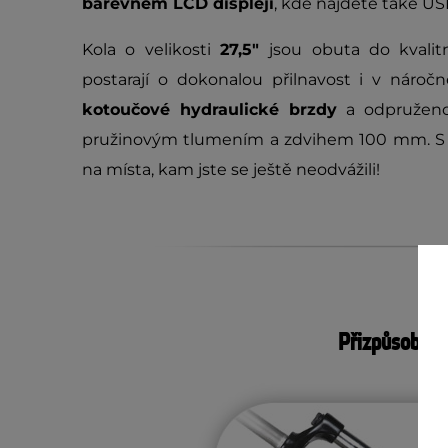
barevném LCD displeji
, kde najdete také US
Kola o velikosti
27,5"
jsou obuta do kvalit
postarají o dokonalou přilnavost i v náro
kotoučové hydraulické brzdy
a odpruženo
pružinovým tlumením a zdvihem 100 mm. S t
na místa, kam jste se ještě neodvážili!
Přizpůsobivá 