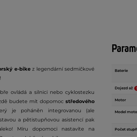
Param
orský e-bike
z legendární sedmičkové
Baterie
!
Dojezd až
e ovládá a silnici nebo cyklostezku
Motor
i jízdě budete mít dopomoc
středového
terý je poháněn integrovanou (ale
Model moto
estavou a pětistupňovou asistencí pak
aleko! Míru dopomoci nastavíte na
Počet stupň