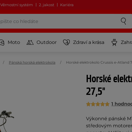
Věrnostní systém
2. jakost
Kariéra
Moto
Outdoor
Zdraví a krása
Zahr
Pánská horská elektrokola
Horské elektrokolo Crussis e-Atland 
Horské elekt
27,5"
1 hodno
Výkonné pánské MTB e
středovým motorem