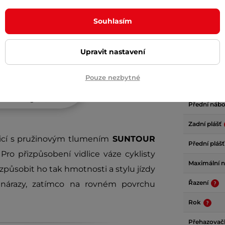
Velikost kol
Souhlasím
Zadní brzd
Přední brz
Upravit nastavení
Typ elektro
Pouze nezbytné
Zadní nábo
Přední náb
Zadní plášť
icí s pružinovým tlumením
SUNTOUR
Přední pláš
 Pro přizpůsobení vidlice váze cyklisty
Maximální n
způsobit ho tak hmotnosti a stylu jízdy
Řazení
í nárazy, zatímco na rovném povrchu
Rok
Přehazova