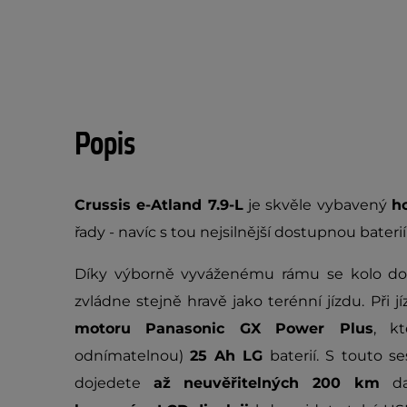
Popis
Crussis e-Atland 7.9-L
je skvěle vybavený
h
řady - navíc s tou nejsilnější dostupnou baterií
Díky výborně vyváženému rámu se kolo dobř
zvládne stejně hravě jako terénní jízdu. Př
motoru Panasonic GX Power Plus
, k
odnímatelnou)
25 Ah LG
baterií. S touto s
dojedete
až neuvěřitelných 200 km
d