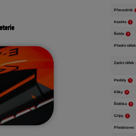
Převodník
Kazeta
aterie
Řetěz
Přední ráfe
Zadní ráfek
Pedály
Kliky
Řídítka
Gripy
Představec