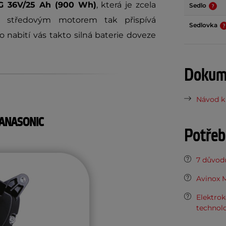
G 36V/25 Ah (900 Wh)
, která je zcela
Sedlo
 středovým motorem tak přispívá
Sedlovka
 nabití vás takto silná baterie doveze
Dokume
Návod k 
PANASONIC
Potřeb
7 důvodů
Avinox M
Elektrok
technolo