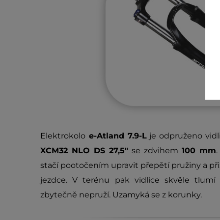
Elektrokolo
e-Atland 7.9-L
je odpruženo vidl
XCM32 NLO DS 27,5"
se zdvihem
100 mm
.
stačí pootočením upravit přepětí pružiny a při
jezdce. V terénu pak vidlice skvěle tlum
zbytečně nepruží. Uzamyká se z korunky.