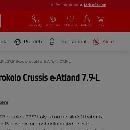
Akční nabídka 🔥
Mrkněte se
Kontakty
Porovnání
Oblíbené
Přihlásit
Košík
ada
Pro děti
Professional
Akce
7.9-L 27,5" (Kód produktu: E-ATLAND7.9-L)
rokolo Crussis e-Atland 7.9-L
cení
-kolo s 27,5" koly, s tou nejsilnější baterií a
 Panasonic pro pohodlnou jízdu cestou