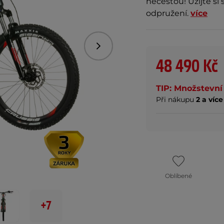
necestou! Užijte si
odpružení.
více
Následující
48 490 Kč
TIP: Množstevní 
Při nákupu
2 a více
Oblíbené
+7