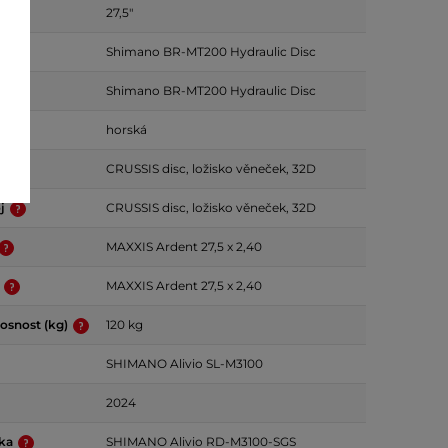
27,5"
a
Shimano BR-MT200 Hydraulic Disc
da
Shimano BR-MT200 Hydraulic Disc
kola
horská
j
CRUSSIS disc, ložisko věneček, 32D
oj
CRUSSIS disc, ložisko věneček, 32D
MAXXIS Ardent 27,5 x 2,40
ť
MAXXIS Ardent 27,5 x 2,40
osnost (kg)
120 kg
SHIMANO Alivio SL-M3100
2024
čka
SHIMANO Alivio RD-M3100-SGS