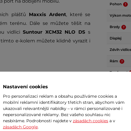
B port na dobíjení mobilu.
Pohon
ních plášťů
Maxxis Ardent
, které se
Výkon mot
čném terénu. Dále se můžete těšit na
Brzdy
u vidlici
Suntour XCM32 NLO DS
s
Displej
ímto e-kolem můžete klidně vyrazit i
Zdvih vidlic
Rám
Typ řazení
Počet přev
Nastavení cookies
Odpružení
Pro personalizaci reklam a obsahu používáme cookies a
vidlice
mobilní reklamní identifikátory třetích stran, abychom vám
Vidlice
ukazovali relevantnější nabídky – v rámci personalizované i
nepersonalizované reklamy. Bez vašeho souhlasu nic
nesbíráme. Podrobnosti najdete v
zásadách cookies
a v
Materiál rá
zásadách Google
.