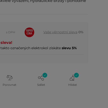
 skvělé vyvážení, hydraulické brzdy i pohodlné
SUPER
Vaše věrnostní sleva
0%
s DPH
CENA
sleva!
takto označených elektrokol získáte
slevu 5%
Porovnat
Sdílet
Hlídat