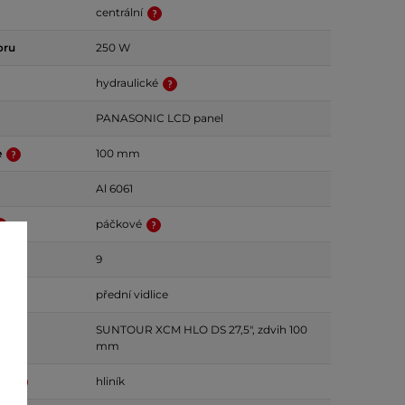
centrální
oru
250 W
hydraulické
PANASONIC LCD panel
e
100 mm
Al 6061
páčkové
odů
9
přední vidlice
SUNTOUR XCM HLO DS 27,5", zdvih 100
mm
mu
hliník