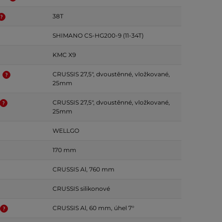
38T
SHIMANO CS-HG200-9 (11-34T)
KMC X9
k
CRUSSIS 27,5", dvoustěnné, vložkované,
25mm
CRUSSIS 27,5", dvoustěnné, vložkované,
25mm
WELLGO
170 mm
CRUSSIS Al, 760 mm
CRUSSIS silikonové
CRUSSIS Al, 60 mm, úhel 7°