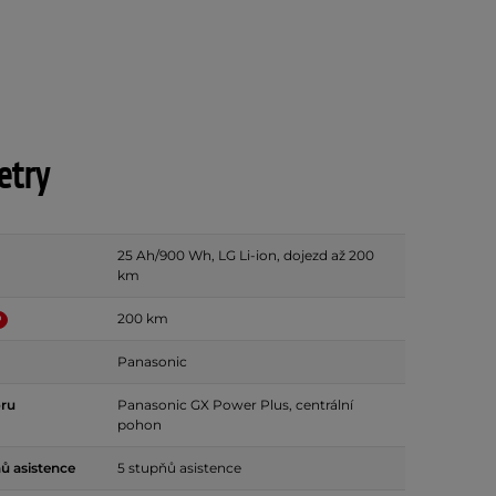
etry
25 Ah/900 Wh, LG Li-ion, dojezd až 200
km
200 km
Panasonic
ru
Panasonic GX Power Plus, centrální
pohon
ů asistence
5 stupňů asistence