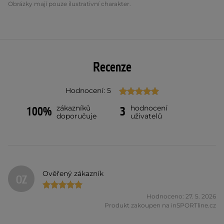
Obrázky mají pouze ilustrativní charakter.
Recenze
Hodnocení: 5
zákazníků
hodnocení
100%
3
doporučuje
uživatelů
Ověřený zákazník
OZ
Hodnoceno: 27. 5. 2026
Produkt zakoupen na inSPORTline.cz