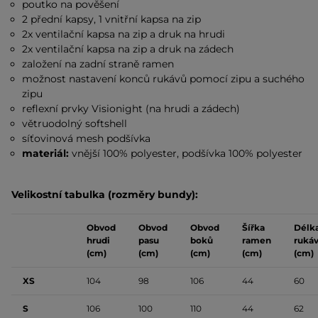
poutko na pověšení
2 přední kapsy, 1 vnitřní kapsa na zip
2x ventilační kapsa na zip a druk na hrudi
2x ventilační kapsa na zip a druk na zádech
založení na zadní straně ramen
možnost nastavení konců rukávů pomocí zipu a suchého
zipu
reflexní prvky Visionight (na hrudi a zádech)
větruodolný softshell
síťovinová mesh podšívka
materiál:
vnější 100% polyester, podšívka 100% polyester
Velikostní tabulka (rozměry bundy):
Obvod
Obvod
Obvod
Šířka
Délk
hrudi
pasu
boků
ramen
ruká
(cm)
(cm)
(cm)
(cm)
(cm)
XS
104
98
106
44
60
S
106
100
110
44
62