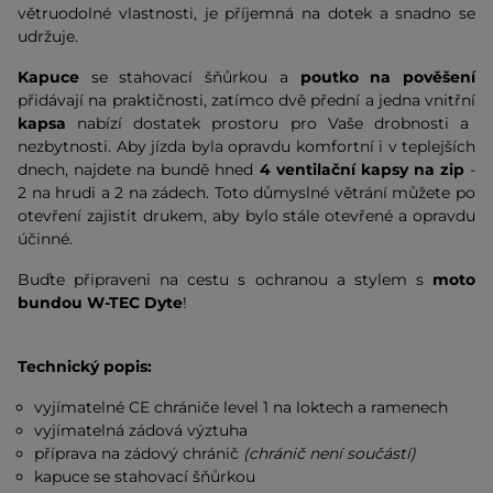
větruodolné vlastnosti, je příjemná na dotek a snadno se
udržuje.
Kapuce
se stahovací šňůrkou a
poutko na pověšení
přidávají na praktičnosti, zatímco dvě přední a jedna vnitřní
kapsa
nabízí dostatek prostoru pro Vaše drobnosti a
nezbytnosti. Aby jízda byla opravdu komfortní i v teplejších
dnech, najdete na bundě hned
4 ventilační kapsy na zip
-
2 na hrudi a 2 na zádech. Toto důmyslné větrání můžete po
otevření zajistit drukem, aby bylo stále otevřené a opravdu
účinné.
Buďte připraveni na cestu s ochranou a stylem s
moto
bundou W-TEC Dyte
!
Technický popis:
vyjímatelné CE chrániče level 1 na loktech a ramenech
vyjímatelná zádová výztuha
příprava na zádový chránič
(chránič není součástí)
kapuce se stahovací šňůrkou