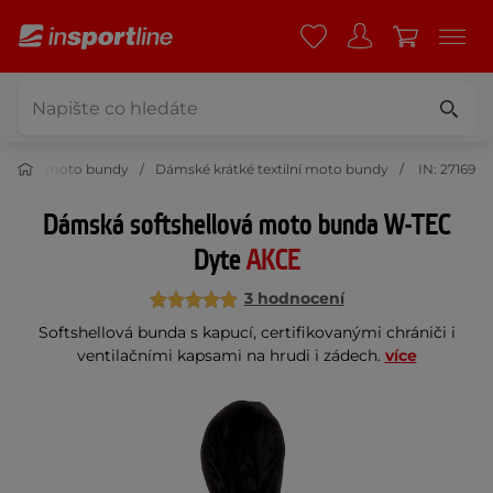
extilní moto bundy
Dámské krátké textilní moto bundy
IN: 27169
Dámská softshellová moto bunda W-TEC
Dyte
AKCE
3 hodnocení
Softshellová bunda s kapucí, certifikovanými chrániči i
ventilačními kapsami na hrudi i zádech.
více