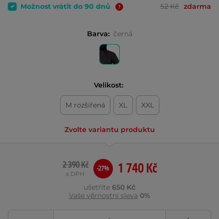
Možnost vrátit do 90 dnů
52 Kč
zdarma
Barva:
černá
Velikost:
M rozšířená
XL
XXL
Zvolte variantu produktu
2 390 Kč
1 740 Kč
-27%
s DPH
ušetříte
650 Kč
Vaše věrnostní sleva
0%