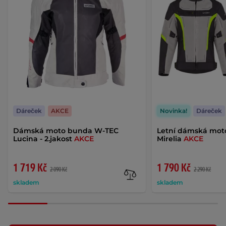
Dáreček
AKCE
Novinka!
Dáreček
Dámská moto bunda W-TEC
Letní dámská mo
Lucina - 2.jakost
AKCE
Mirelia
AKCE
1 719 Kč
1 790 Kč
2 090 Kč
2 290 Kč
skladem
skladem