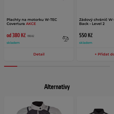
Plachty na motorku W-TEC
Zádový chránič W
Covertura
AKCE
Back • Level 2
od 380 Kč
550 Kč
490 Kč
skladem
skladem
Detail
+ Přidat d
Alternativy