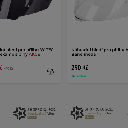
ní hledí pro přilbu W-TEC
Náhradní hledí pro přilbu
Vexamo s piny
AKCE
Banelmeda
č
290 Kč
449 Kč
m
skladem