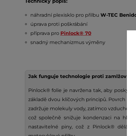
Technický popis:
náhradní plexisklo pro přilbu
W-TEC Benid
úprava proti poškrábání
příprava pro
Pinlock® 70
snadný mechanizmus výměny
Jak funguje technologie proti zamlžování
Pinlock® folie je navržena tak, aby poskyto
základě dvou klíčových principů. Povrch fólie
zadržuje molekuly vody, zatímco vzduchotěs
což společně snižuje kondenzaci na hled
nastavitelné piny, což z Pinlock® dělá š
motocyklové přilby.