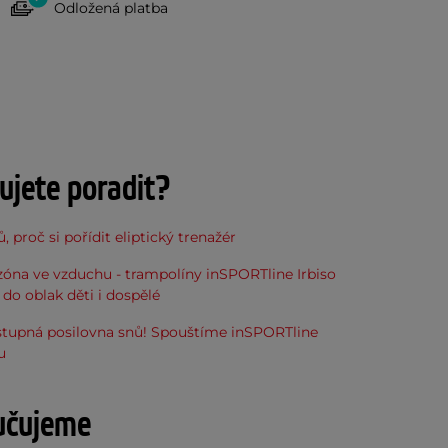
Odložená platba
ujete poradit?
, proč si pořídit eliptický trenažér
óna ve vzduchu - trampolíny inSPORTline Irbiso
do oblak děti i dospělé
stupná posilovna snů! Spouštíme inSPORTline
u
učujeme