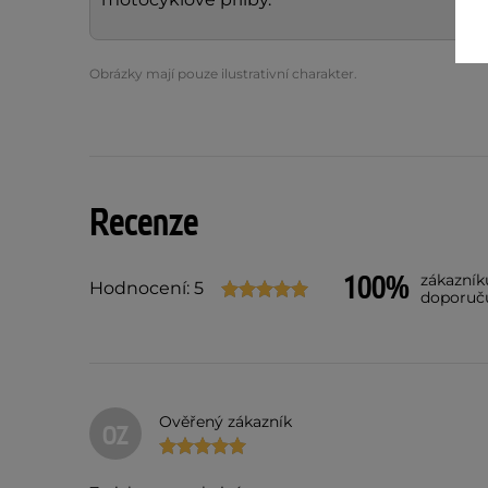
Obrázky mají pouze ilustrativní charakter.
Recenze
100%
zákazník
Hodnocení: 5
doporuč
Ověřený zákazník
OZ