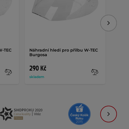
Následujíc
 W-TEC
Náhradní hledí pro přilbu W-TEC
Náhra
Burgosa
Biscai
290 Kč
290 
skladem
sklade
Následujíc