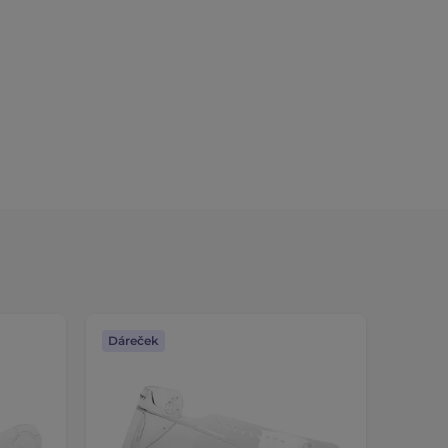
Dáreček
Dáreč