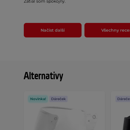
Zatial som spokojný.
Načíst další
Všechny rece
Alternativy
Novinka!
Dáreček
Dáreče