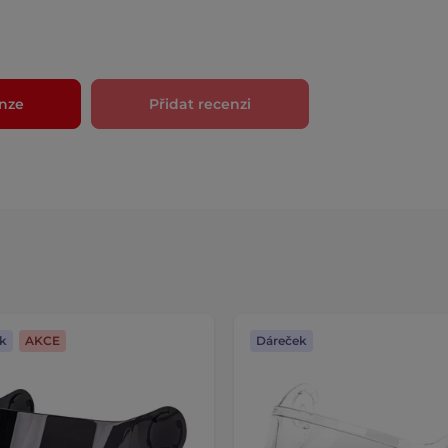
nze
Přidat recenzi
k
AKCE
Dáreček