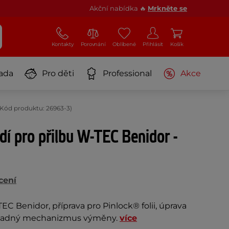
Akční nabídka 🔥
Mrkněte se
Kontakty
Porovnání
Oblíbené
Přihlásit
Košík
ada
Pro děti
Professional
Akce
 (Kód produktu: 26963-3)
dí pro přilbu W-TEC Benidor -
cení
EC Benidor, příprava pro Pinlock® folii, úprava
 snadný mechanizmus výměny.
více