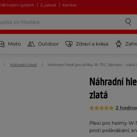
Věrnostní systém
2. jakost
Kariéra
Moto
Outdoor
Zdraví a krása
Zahr
Náhradní hledí
Náhradní hledí pro přilbu W-TEC Benidor - zlatá
Náhradní hle
zlatá
2 hodno
Plexi pro helmy W-T
proti poškrábání,