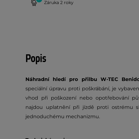
Záruka 2 roky
Popis
Náhradní hledí pro přilbu W-TEC Beni
speciální úpravu proti poškrábání, je vybave
vhod při poškození nebo opotřebování pův
najdou uplatnění při jízdě proti ostrému s
jednoduchému mechanizmu.