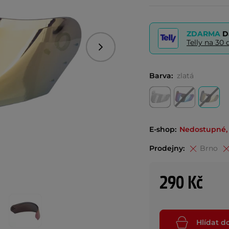
ZDARMA
D
Telly na 3
Následující
Barva:
zlatá
E-shop:
Nedostupné, 
Prodejny:
Brno
290 Kč
Hlídat d