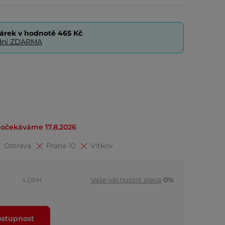
árek v hodnotě
465 Kč
0 dní ZDARMA
očekáváme 17.8.2026
Ostrava
Praha 10
Vítkov
Vaše věrnostní sleva
0%
s DPH
ostupnost