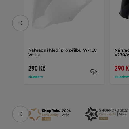
Předchozí
Náhradní hledí pro přilbu W-TEC
Náhrad
Voltik
V270/
290 Kč
290 K
skladem
sklade
Předchozí