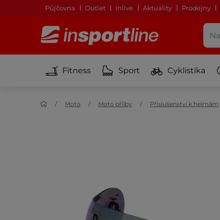
Půjčovna
Outlet
Inlive
Aktuality
Prodejny
Fitness
Sport
Cyklistika
Moto
Moto přilby
Příslušenství k helmám