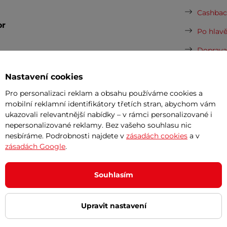
Cashback
or
Po hlavě
Doprava 
Nastavení cookies
Pro personalizaci reklam a obsahu používáme cookies a
mobilní reklamní identifikátory třetích stran, abychom vám
ukazovali relevantnější nabídky – v rámci personalizované i
nepersonalizované reklamy. Bez vašeho souhlasu nic
 Pinlock®?
nesbíráme. Podrobnosti najdete v
zásadách cookies
a v
zásadách Google
.
vala jízdu bez zamlžování. Funguje na
 pohlcující vlhkost účinně přitahuje a
Souhlasím
né utěsnění vytváří tepelnou bariéru,
í. Celý systém je upevněn mezi dva
Upravit nastavení
pičkové řešení proti zamlžování pro