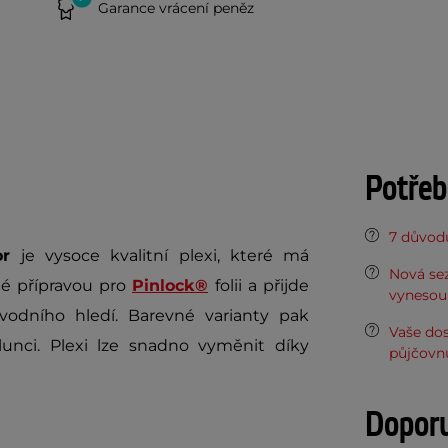
Garance vrácení peněz
Potřeb
7 důvodů
dor
je vysoce kvalitní plexi, které má
Nová sez
né přípravou pro
Pinlock®
folii a přijde
vynesou 
odního hledí. Barevné varianty pak
Vaše do
lunci. Plexi lze snadno vyměnit díky
půjčovn
Dopor