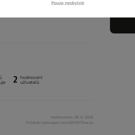
Pouze nezbytné
2
ů
hodnocení
uje
uživatelů
Hodnoceno: 28. 6. 2025
Produkt zakoupen na inSPORTline.sk