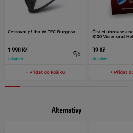
Cestovní přilba W-TEC Burgosa
Čisticí ubrousek na
S100 Visier und H
1 990 Kč
39 Kč
skladem
skladem
+ Přidat do košíku
+ Přidat d
Alternativy