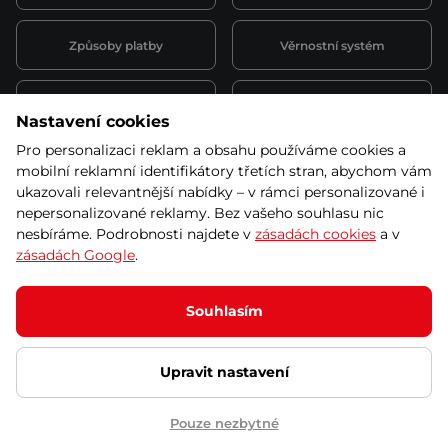
Způsoby platby
Věrnostní systém
Montáž a servis
Reklamace a záruka
Nastavení cookies
Pro personalizaci reklam a obsahu používáme cookies a
Půjčovna
Kariéra
mobilní reklamní identifikátory třetích stran, abychom vám
obchodní podmínky
ukazovali relevantnější nabídky – v rámci personalizované i
nepersonalizované reklamy. Bez vašeho souhlasu nic
nesbíráme. Podrobnosti najdete v
zásadách cookies
a v
zásadách Google
.
© 2026 SEVEN SPORT s.r.o Všechna práva vyhrazena
Podle zákona o evidenci tržeb je prodávající povinen vystavit
Souhlasím
kupujícímu účtenku.
Zároveň je povinen zaevidovat přijatou tržbu u správce daně online; v
případě technického výpadku pak nejpozději do 48 hodin.
Upravit nastavení
Ochrana osobních údajů
Nastavení cookies
Vnitřní oznamovací
systém
Prohlášení přístupnosti
Pouze nezbytné