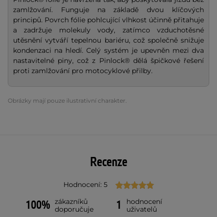
zamlžování. Funguje na základě dvou klíčových
principů. Povrch fólie pohlcující vlhkost účinně přitahuje
a zadržuje molekuly vody, zatímco vzduchotěsné
utěsnění vytváří tepelnou bariéru, což společně snižuje
kondenzaci na hledí. Celý systém je upevněn mezi dva
nastavitelné piny, což z Pinlock® dělá špičkové řešení
proti zamlžování pro motocyklové přilby.
Obrázky mají pouze ilustrativní charakter.
Recenze
Hodnocení: 5
zákazníků
hodnocení
100%
1
doporučuje
uživatelů