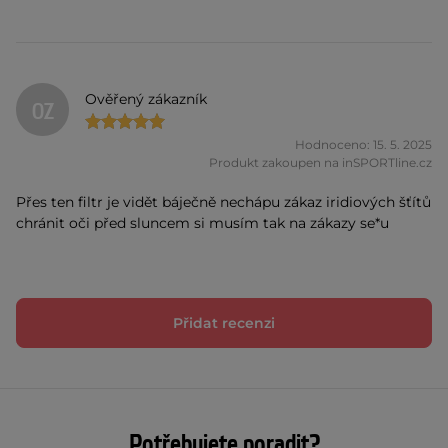
Ověřený zákazník
OZ
Hodnoceno: 15. 5. 2025
Produkt zakoupen na inSPORTline.cz
Přes ten filtr je vidět báječně nechápu zákaz iridiových šťítů
chránit oči před sluncem si musím tak na zákazy se*u
Přidat recenzi
Potřebujete poradit?