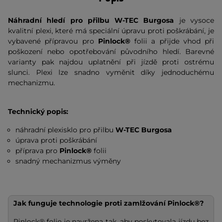
Náhradní hledí pro přilbu W-TEC Burgosa
je vysoce
kvalitní plexi, které má speciální úpravu proti poškrábání, je
vybavené přípravou pro
Pinlock®
folii a přijde vhod při
poškození nebo opotřebování původního hledí. Barevné
varianty pak najdou uplatnění při jízdě proti ostrému
slunci. Plexi lze snadno vyměnit díky jednoduchému
mechanizmu.
Technický popis:
náhradní plexisklo pro přilbu
W-TEC Burgosa
úprava proti poškrábání
příprava pro
Pinlock®
folii
snadný mechanizmus výměny
Jak funguje technologie proti zamlžování Pinlock®?
Pinlock® folie je navržena tak, aby poskytovala jízdu bez