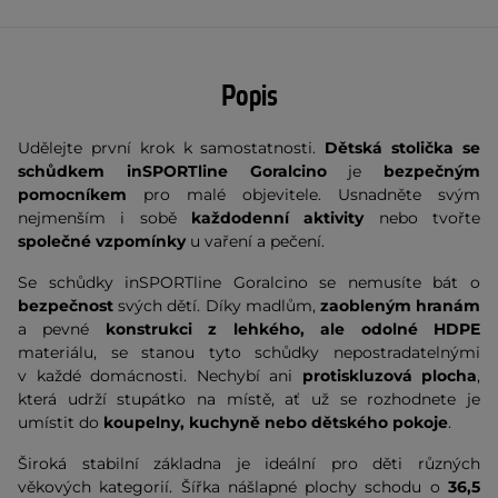
Popis
Udělejte první krok k samostatnosti.
Dětská stolička se
schůdkem inSPORTline Goralcino
je
bezpečným
pomocníkem
pro malé objevitele. Usnadněte svým
nejmenším i sobě
každodenní aktivity
nebo tvořte
společné vzpomínky
u vaření a pečení.
Se schůdky inSPORTline Goralcino se nemusíte bát o
bezpečnost
svých dětí. Díky madlům,
zaobleným hranám
a pevné
konstrukci z lehkého, ale odolné HDPE
materiálu, se stanou tyto schůdky nepostradatelnými
v každé domácnosti. Nechybí ani
protiskluzová plocha
,
která udrží stupátko na místě, ať už se rozhodnete je
umístit do
koupelny, kuchyně nebo dětského pokoje
.
Široká stabilní základna je ideální pro děti různých
věkových kategorií. Šířka nášlapné plochy schodu o
36,5