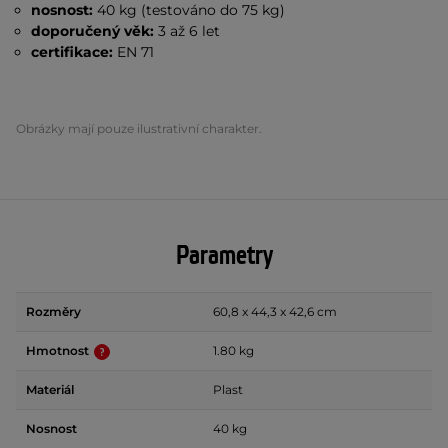
nosnost:
40 kg (testováno do 75 kg)
doporučený věk:
3 až 6 let
certifikace:
EN 71
Obrázky mají pouze ilustrativní charakter.
Parametry
Rozměry
60,8 x 44,3 x 42,6 cm
Hmotnost
1.80 kg
Materiál
Plast
Nosnost
40 kg