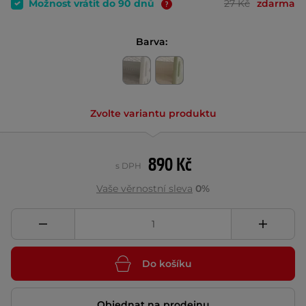
Možnost vrátit do 90 dnů
27 Kč
zdarma
Barva:
Zvolte variantu produktu
890 Kč
s DPH
Vaše věrnostní sleva
0%
Do košíku
Objednat na prodejnu