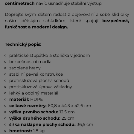
centimetrech
navíc usnadňuje stabilní výstup.
Dopřejte svým dětem radost z objevování a sobě klid díky
našim dětským schůdkům, které spojují
bezpečnost,
funkčnost a moderní design.
Technický popis:
praktické stupátko a stolička v jednom
bezpečnostní madla
zaoblené hrany
stabilní pevná konstrukce
protiskluzová plocha schodů
protiskluzová úprava základny
lehký a odolný materiál
materiál:
HDPE
celkové rozměry:
60,8 x 44,3 x 42,6 cm
výška prvního schodu:
12,5 cm
výška druhého schodu:
25 cm
šířka našlápne plochy schodu:
36,5 cm
hmotnost:
1,8 kg