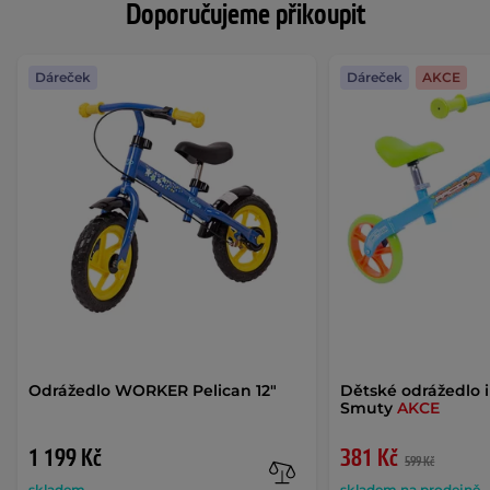
Doporučujeme přikoupit
Dáreček
Dáreček
AKCE
Odrážedlo WORKER Pelican 12"
Dětské odrážedlo 
Smuty
AKCE
1 199 Kč
381 Kč
599 Kč
skladem
skladem na prodejně