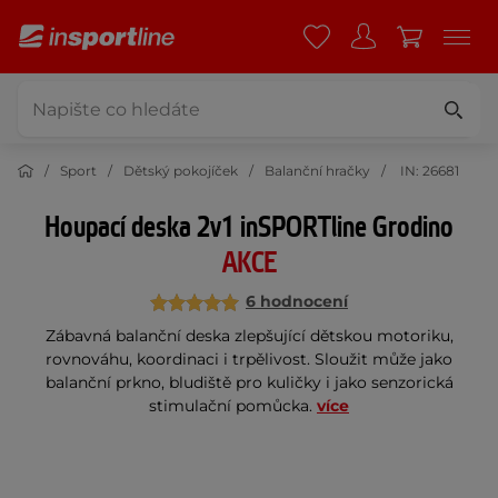
Sport
Dětský pokojíček
Balanční hračky
IN: 26681
Houpací deska 2v1 inSPORTline Grodino
AKCE
6 hodnocení
Zábavná balanční deska zlepšující dětskou motoriku,
rovnováhu, koordinaci i trpělivost. Sloužit může jako
balanční prkno, bludiště pro kuličky i jako senzorická
stimulační pomůcka.
více