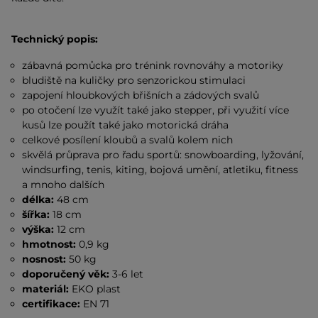
Technický popis:
zábavná pomůcka pro trénink rovnováhy a motoriky
bludiště na kuličky pro senzorickou stimulaci
zapojení hloubkových břišních a zádových svalů
po otočení lze využít také jako stepper, při využití více
kusů lze použít také jako motorická dráha
celkové posílení kloubů a svalů kolem nich
skvělá průprava pro řadu sportů: snowboarding, lyžování,
windsurfing, tenis, kiting, bojová umění, atletiku, fitness
a mnoho dalších
délka:
48 cm
šířka:
18 cm
výška:
12 cm
hmotnost:
0,9 kg
nosnost:
50 kg
doporučený věk:
3-6 let
materiál:
EKO plast
certifikace:
EN 71