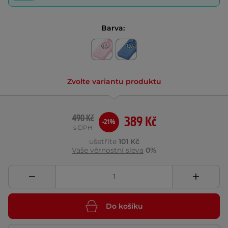
Barva:
Zvolte variantu produktu
490 Kč
389 Kč
-21%
s DPH
ušetříte
101 Kč
Vaše věrnostní sleva
0%
Do košíku