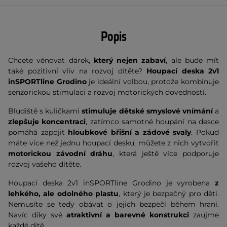
Popis
Chcete věnovat dárek,
který nejen zabaví
, ale bude mít
také pozitivní vliv na rozvoj dítěte?
Houpací deska 2v1
inSPORTline Grodino
je ideální volbou, protože kombinuje
senzorickou stimulaci a rozvoj motorických dovedností.
Bludiště s kuličkami
stimuluje dětské smyslové vnímání
a
zlepšuje koncentraci
, zatímco samotné houpání na desce
pomáhá zapojit
hloubkové břišní a zádové svaly
. Pokud
máte více než jednu houpací desku, můžete z nich vytvořit
motorickou závodní dráhu
, která ještě více podporuje
rozvoj vašeho dítěte.
Houpací deska 2v1 inSPORTline Grodino je vyrobena
z
lehkého, ale odolného plastu
, který je bezpečný pro děti.
Nemusíte se tedy obávat o jejich bezpečí během hraní.
Navíc díky své
atraktivní a barevné konstrukci
zaujme
každé dítě.