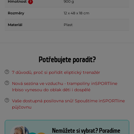
Hmotnost
900 g
Rozměry
12 x 48 x 18 cm
Materiál
Plast
Potřebujete poradit?
7 důvodů, proč si pořídit eliptický trenažér
Nová sezóna ve vzduchu - trampolíny inSPORTline
Irbiso vynesou do oblak děti i dospělé
Vaše dostupná posilovna snů! Spouštíme inSPORTline
půjčovnu
Nemůžete si vybrat? Poradíme