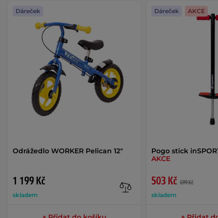
Dáreček
Dáreček
AKCE
Odrážedlo WORKER Pelican 12"
Pogo stick inSPO
AKCE
1 199 Kč
503 Kč
699 Kč
skladem
skladem
+ Přidat do košíku
+ Přidat d