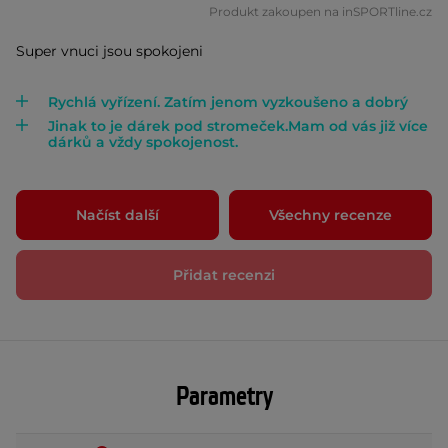
Produkt zakoupen na inSPORTline.cz
Super vnuci jsou spokojeni
Rychlá vyřízení. Zatím jenom vyzkoušeno a dobrý
Jinak to je dárek pod stromeček.Mam od vás již více
dárků a vždy spokojenost.
Načíst další
Všechny recenze
Přidat recenzi
Parametry