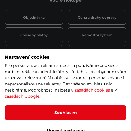
Objednávka
Cena a druhy dopravy
Způsoby platby
Věrnostní systém
Montáž a servis
Reklamace a záruka
Nastavení cookies
Pro personalizaci reklam a obsahu používáme cookies a
Půjčovna
Kariéra
mobilní reklamní identifikátory třetích stran, abychom vám
obchodní podmínky
ukazovali relevantnější nabídky – v rámci personalizované i
nepersonalizované reklamy. Bez vašeho souhlasu nic
nesbíráme. Podrobnosti najdete v
zásadách cookies
a v
zásadách Google
.
© 2026 SEVEN SPORT s.r.o Všechna práva vyhrazena
Podle zákona o evidenci tržeb je prodávající povinen vystavit
Souhlasím
kupujícímu účtenku.
Zároveň je povinen zaevidovat přijatou tržbu u správce daně online; v
případě technického výpadku pak nejpozději do 48 hodin.
Upravit nastavení