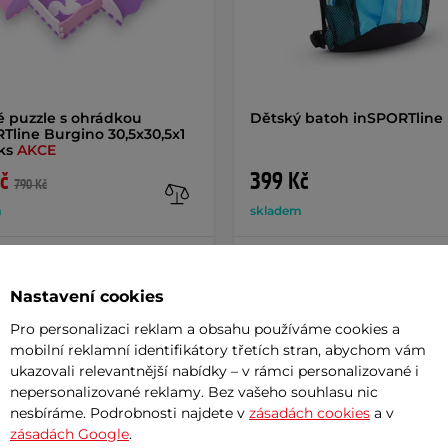
 puzzle s ohrádkou
Dětský batoh inSPORTline
Tline Burgino 30,5x30,5x1
6ks
AKCE
č
399 Kč
790 Kč
m
skladem
+ Přidat do košíku
+ Přidat do košíku
Nastavení cookies
Pro personalizaci reklam a obsahu používáme cookies a
mobilní reklamní identifikátory třetích stran, abychom vám
ukazovali relevantnější nabídky – v rámci personalizované i
nepersonalizované reklamy. Bez vašeho souhlasu nic
Param
nesbíráme. Podrobnosti najdete v
zásadách cookies
a v
zásadách Google
.