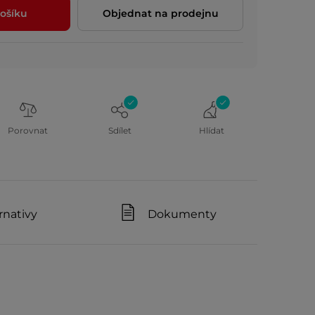
ošíku
Objednat na prodejnu
Porovnat
Sdílet
Hlídat
rnativy
Dokumenty