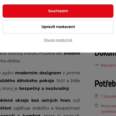
dítě? Odpovědí je
dětský stolek s židlí
Souhlasím
Hmotnost
esign podporuje
přirozené držení těla
Nosnost
avitelný, což znamená, že
bude růst
Upravit nastavení
Materiál
hem déle než běžné stoly.
Pouze nezbytné
ní těla během sezení, což je důležité
Dokume
ýšce židličky a stolu můžete set
snadno
ho dítěte.
Návod k 
e pyšní
moderním designem
v jemné
aždého dětského pokoje
. Stůl a židle
Potřeb
u
, který je
bezpečný a nezávadný
.
7 důvodů
oblené okraje bez ostrých hran
, což
Nová sez
tření
zajišťuje stabilitu a bezpečnost
vynesou 
bezpečí a komfort
, které si zaslouží,