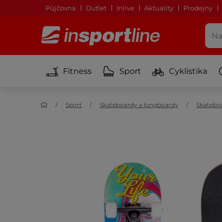
Půjčovna
Outlet
Inlive
Aktuality
Prodejny
Fitness
Sport
Cyklistika
Sport
Skateboardy a longboardy
Skatebo