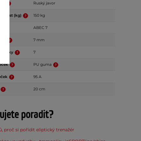
sky
Ruský javor
osnost (kg)
150 kg
ABEC 7
esky
7 mm
v desky
7
leček
PU guma
leček
95 A
20 cm
ujete poradit?
, proč si pořídit eliptický trenažér