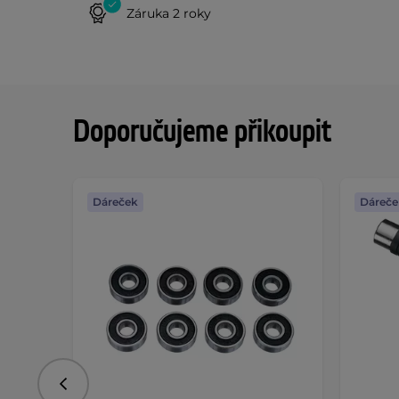
Záruka 2 roky
Doporučujeme přikoupit
Dáreček
Dáreče
Předchozí