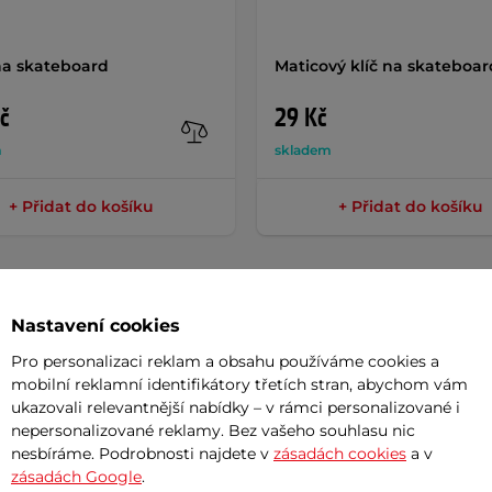
 na skateboard
Maticový klíč na skateboar
č
29 Kč
m
skladem
+ Přidat do košíku
+ Přidat do košíku
Nastavení cookies
Pro personalizaci reklam a obsahu používáme cookies a
Param
mobilní reklamní identifikátory třetích stran, abychom vám
ukazovali relevantnější nabídky – v rámci personalizované i
nepersonalizované reklamy. Bez vašeho souhlasu nic
kvělou volbou pro milovníky freestyle
nesbíráme. Podrobnosti najdete v
zásadách cookies
a v
Délka desk
zásadách Google
.