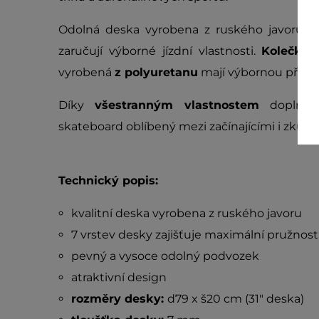
Odolná deska vyrobena z ruského javoru s
zaručují výborné jízdní vlastnosti.
Kolečka 
vyrobená
z polyuretanu
mají výbornou přilnav
Díky
všestranným vlastnostem
dopln
skateboard oblíbený mezi začínajícími i zkuš
Technický popis:
kvalitní deska vyrobena z ruského javoru
7 vrstev desky zajišťuje maximální pružnost
pevný a vysoce odolný podvozek
atraktivní design
rozměry desky:
d79 x š20 cm (31" deska)