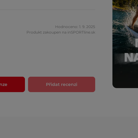
Hodnoceno: 1. 9. 2025
Produkt zakoupen na inSPORTline.sk
nze
Přidat recenzi