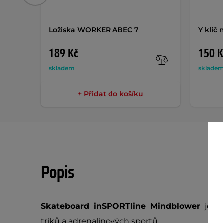
Ložiska WORKER ABEC 7
Y klíč
189 Kč
150 K
skladem
sklade
+ Přidat do košíku
Popis
Skateboard inSPORTline Mindblower
je s
triků a adrenalinových sportů.