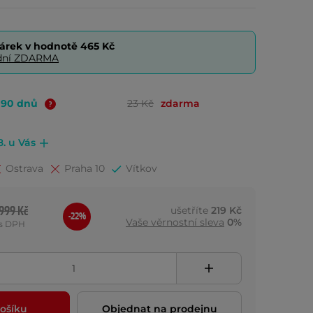
árek v hodnotě
465 Kč
0 dní ZDARMA
o 90 dnů
23 Kč
zdarma
8. u Vás
Ostrava
Praha 10
Vítkov
999 Kč
ušetříte
219 Kč
-22%
Vaše věrnostní sleva
0%
s DPH
ošíku
Objednat na prodejnu