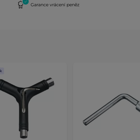
Garance vrácení peněz
k