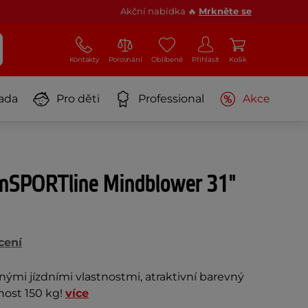
Akční nabídka 🔥
Mrkněte se
Kontakty
Porovnání
Oblíbené
Přihlásit
Košík
ada
Pro děti
Professional
Akce
inSPORTline Mindblower 31"
cení
ými jízdními vlastnostmi, atraktivní barevný
nost 150 kg!
více