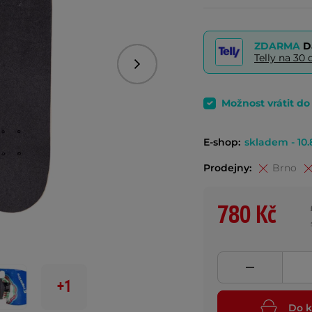
ZDARMA
D
Telly na 3
Následující
Možnost vrátit d
E-shop:
skladem - 10.
Prodejny:
Brno
780 Kč
+1
Do k