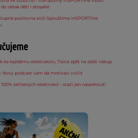
óna ve vzduchu - trampolíny inSPORTline Irbiso
do oblak děti i dospělé
stupná posilovna snů! Spouštíme inSPORTline
u
učujeme
 ke každému elektrokolu. Tisíce zpět na další nákup.
: Nový podcast vám dá motivaci cvičit
100% seřízených elektrokol - stačí jen nasednout!