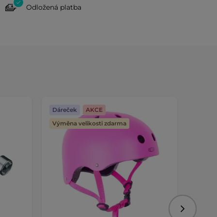
Odložená platba
Dáreček
AKCE
Dáreč
Výměna velikosti zdarma
Následujíc