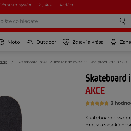
Věrnostní systém
2. jakost
Kariéra
Moto
Outdoor
Zdraví a krása
Zahr
ardy
Skateboard inSPORTline Mindblower 31" (Kód produktu: 26589)
Skateboard 
AKCE
3 hodno
Skateboard s výborn
motiv a vysoká nos