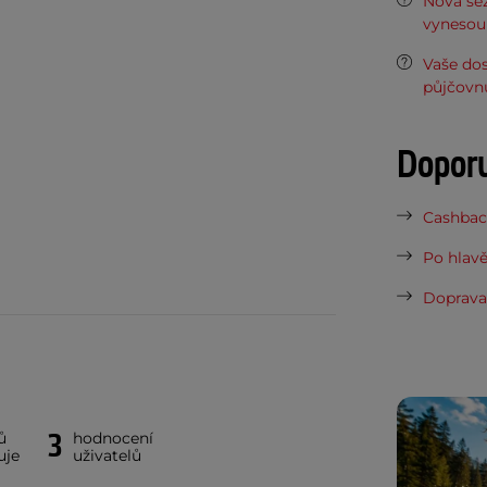
Nová sez
vynesou 
Vaše do
půjčovn
Dopor
Cashback
Po hlavě
Doprava 
3
ů
hodnocení
uje
uživatelů