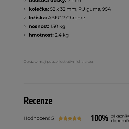
tloušťka desky:
7 mm
kolečka:
52 x 32 mm, PU guma, 95A
ložiska:
ABEC 7 Chrome
nosnost:
150 kg
hmotnost:
2,4 kg
Obrázky mají pouze ilustrativní charakter.
Recenze
100%
zákazník
Hodnocení: 5
doporuč