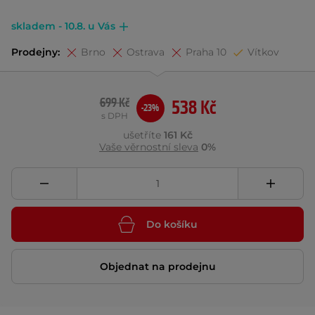
skladem - 10.8. u Vás
Prodejny:
Brno
Ostrava
Praha 10
Vítkov
699 Kč
538 Kč
-23%
s DPH
ušetříte
161 Kč
Vaše věrnostní sleva
0%
Do košíku
Objednat na prodejnu