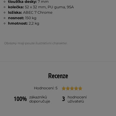
tloušťka desky:
7 mm
kolečka:
52 x 32 mm, PU guma, 95A
ložiska:
ABEC 7 Chrome
nosnost:
150 kg
hmotnost:
2,2 kg
Obrázky mají pouze ilustrativní charakter.
Recenze
Hodnocení: 5
zákazníků
hodnocení
100%
3
doporučuje
uživatelů