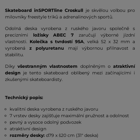
Skateboard inSPORTline Croskull
je skvělou volbou pro
milovníky freestyle triků a adrenalinových sportů.
Odolná deska vyrobena z ruského javoru společně s
precizními
ložisky ABEC 7
zaručují výborné jízdní
vlastnosti.
Kolečka s tvrdostí 95A
, velká 52 x 32 mm a
vyrobená
z polyuretanu
mají výbornou přilnavost a
stabilitu.
Díky
všestranným vlastnostem
doplněným o
atraktivní
design
je tento skateboard oblíbený mezi začínajícími i
zkušenými skateboardisty.
Technický popis:
kvalitní deska vyrobena z ruského javoru
7 vrstev desky zajišťuje maximální pružnost a odolnost
pevný a vysoce odolný podvozek
atraktivní design
rozměry desky:
d79 x š20 cm (31" deska)