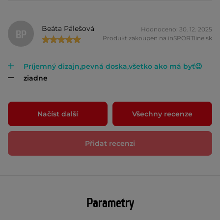
Beáta Pálešová
Hodnoceno: 30. 12. 2025
BP
Produkt zakoupen na inSPORTline.sk
Príjemný dizajn,pevná doska,všetko ako má byť😉
ziadne
Načíst další
Všechny recenze
Přidat recenzi
Parametry