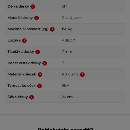
Délka desky
31 ʺ
Materiál desky
Ruský javor
Maximální nosnost (kg)
150 kg
Ložiska
ABEC 7
Tloušťka desky
7 mm
Počet vrstev desky
7
Materiál koleček
PU guma
Tvrdost koleček
95 A
Šířka desky
20 cm