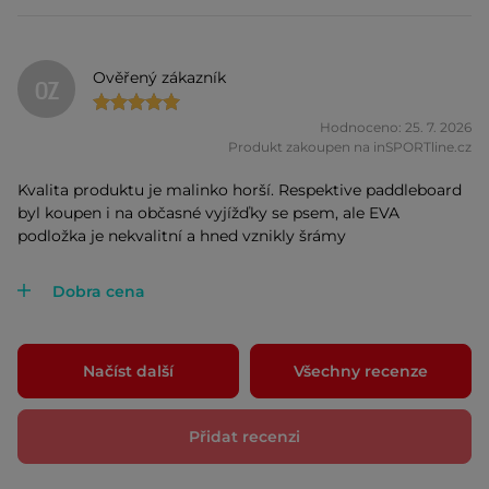
Ověřený zákazník
OZ
Hodnoceno: 25. 7. 2026
Produkt zakoupen na inSPORTline.cz
Kvalita produktu je malinko horší. Respektive paddleboard
byl koupen i na občasné vyjížďky se psem, ale EVA
podložka je nekvalitní a hned vznikly šrámy
Dobra cena
Načíst další
Všechny recenze
Přidat recenzi