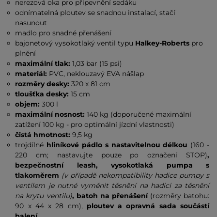
nerezová oka pro připevnění sedáku
odnímatelná ploutev se snadnou instalací, stačí
nasunout
madlo pro snadné přenášení
bajonetový vysokotlaký ventil typu
Halkey-Roberts
pro
plnění
maximální tlak:
1,03 bar (15 psi)
materiál:
PVC, neklouzavý EVA nášlap
rozměry desky:
320 x 81 cm
tloušťka desky:
15 cm
objem:
300 l
maximální nosnost:
140 kg (doporučené maximální
zatížení 100 kg - pro optimální jízdní vlastnosti)
čistá hmotnost:
9,5 kg
trojdílné
hliníkové pádlo s nastavitelnou délkou
(160 -
220 cm; nastavujte pouze po označení STOP)
,
bezpečnostní leash, vysokotlaká pumpa s
tlakoměrem
(v případě nekompatibility hadice pumpy s
ventilem je nutné vyměnit těsnění na hadici za těsnění
na krytu ventilu)
, batoh na přenášení
(rozměry batohu:
90 x 44 x 28 cm),
ploutev a opravná sada součástí
balení