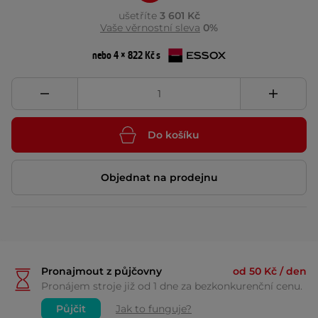
ušetříte
3 601 Kč
Vaše věrnostní sleva
0%
nebo 4 × 822 Kč s
Do košíku
Objednat na prodejnu
Pronajmout z půjčovny
od 50 Kč / den
Pronájem stroje již od 1 dne za bezkonkurenční cenu.
Půjčit
Jak to funguje?