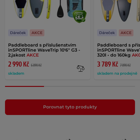
Dáreček
AKCE
Dáreček
AKCE
Paddleboard s příslušenstvím
Paddleboard s pří
inSPORTline WaveTrip 10'6" G3 -
inSPORTline WaveTr
2.jakost
AKCE
320l • do 160kg
AK
2 990 Kč
3 789 Kč
6 890 Kč
7 890 Kč
skladem
skladem na prodejně
Porovnat tyto produkty