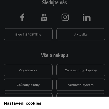
Sledujte nás
Facebook
Youtube
Instagram
LinkedIn
Blog inSPORTline
Aktuality
Vše o nákupu
Objednávka
Cena a druhy dopravy
Způsoby platby
Věrnostní systém
Montáž a servis
Reklamace a záruka
Nastavení cookies