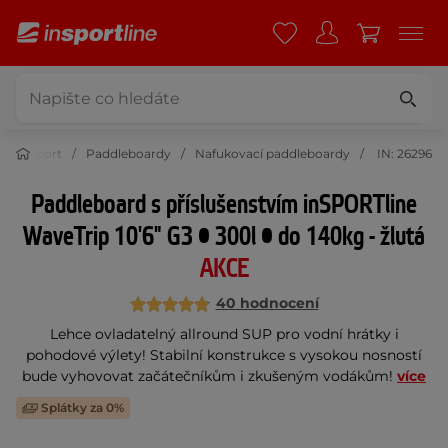
Sport
Paddleboardy
Nafukovací paddleboardy
IN: 26296
Paddleboard s příslušenstvím inSPORTline
WaveTrip 10'6" G3 • 300l • do 140kg - žlutá
AKCE
40 hodnocení
Lehce ovladatelný allround SUP pro vodní hrátky i
pohodové výlety! Stabilní konstrukce s vysokou nosností
bude vyhovovat začátečníkům i zkušeným vodákům!
více
Splátky za 0%