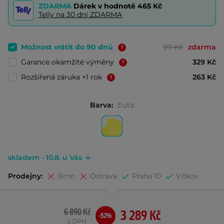
ZDARMA
Dárek v hodnotě
465 Kč
Telly na 30 dní ZDARMA
Možnost vrátit do 90 dnů
99 Kč
zdarma
Garance okamžité výměny
329 Kč
Rozšířená záruka +1 rok
263 Kč
Barva:
žlutá
skladem - 10.8. u Vás
Prodejny:
Brno
Ostrava
Praha 10
Vítkov
6 890 Kč
3 289 Kč
-52%
s DPH