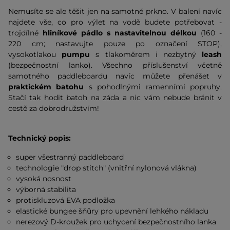
Nemusíte se ale těšit jen na samotné prkno. V balení navíc
najdete vše, co pro výlet na vodě budete potřebovat -
trojdílné
hliníkové pádlo s nastavitelnou délkou
(160 -
220 cm; nastavujte pouze po označení STOP),
vysokotlakou
pumpu
s tlakoměrem i nezbytný
leash
(bezpečnostní lanko). Všechno příslušenství včetně
samotného paddleboardu navíc můžete přenášet v
praktickém batohu
s pohodlnými ramenními popruhy.
Stačí tak hodit batoh na záda a nic vám nebude bránit v
cestě za dobrodružstvím!
Technický popis:
super všestranný paddleboard
technologie "drop stitch" (vnitřní nylonová vlákna)
vysoká nosnost
výborná stabilita
protiskluzová EVA podložka
elastické bungee šňůry pro upevnění lehkého nákladu
nerezový D-kroužek pro uchycení bezpečnostního lanka