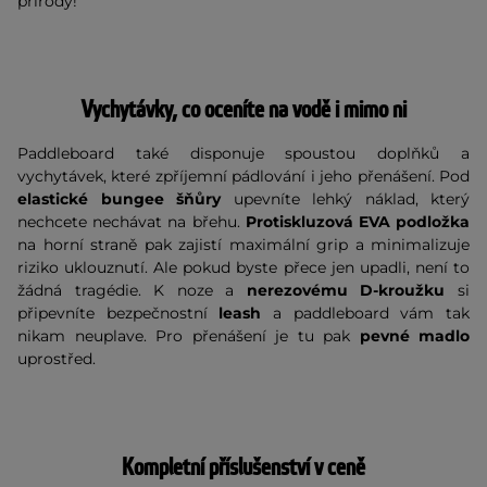
přírody!
Vychytávky, co oceníte na vodě i mimo ni
Paddleboard také disponuje spoustou doplňků a
vychytávek, které zpříjemní pádlování i jeho přenášení. Pod
elastické bungee šňůry
upevníte lehký náklad, který
nechcete nechávat na břehu.
Protiskluzová EVA podložka
na horní straně pak zajistí maximální grip a minimalizuje
riziko uklouznutí. Ale pokud byste přece jen upadli, není to
žádná tragédie. K noze a
nerezovému D-kroužku
si
připevníte bezpečnostní
leash
a paddleboard vám tak
nikam neuplave. Pro přenášení je tu pak
pevné madlo
uprostřed.
Kompletní příslušenství v ceně