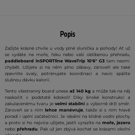
Popis
Zažijte krásné chvíle u vody plné sluníčka a pohody! Ať už
se vydáte na moře, řeku nebo vaši oblíbenou přehradu,
paddleboard inSPORTline WaveTrip
10'6" G3
tam nesmí
chybět. Užijete si na něm plno zábavy, zároveň ale také
zpevníte svaly, potrénujete koordinaci a navíc spálíte
slušnou dávku kalorií.
Tento všestranný board unese
až 140 kg
a
může tak na něj
naskočit v podstatě kdokoli! Díky široké konstrukci a
zakulacenému tvaru je
velmi stabilní
a výborně drží směr.
Zároveň se s ním
lehce manévruje
, takže si s ním hravě
poradí i úplní začátečníci. Je ideální na klidné vodní plochy
a proto si ho nejvíce užijete, jestli vyrazíte na
moře, jezero
nebo
přehradu
. Pak už jen zbývá kochat se krásami okolní