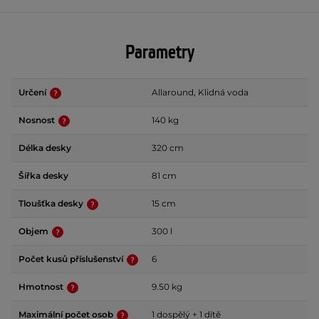
Parametry
Určení
Allaround, Klidná voda
Nosnost
140 kg
Délka desky
320 cm
Šířka desky
81 cm
Tloušťka desky
15 cm
Objem
300 l
Počet kusů příslušenství
6
Hmotnost
9.50 kg
Maximální počet osob
1 dospělý + 1 dítě