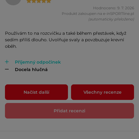
Hodnoceno: 9. 7. 2026
Produkt zakoupen na e-inSPORTline.pl
(automaticky přeloženo)
Používám to na rozcvičku a také během přestávek, když
sedím příliš dlouho. Uvolňuje svaly a povzbuzuje krevní
oběh.
Příjemný odpočinek
Docela hlučná
Načíst další
Všechny recenze
Přidat recenzi