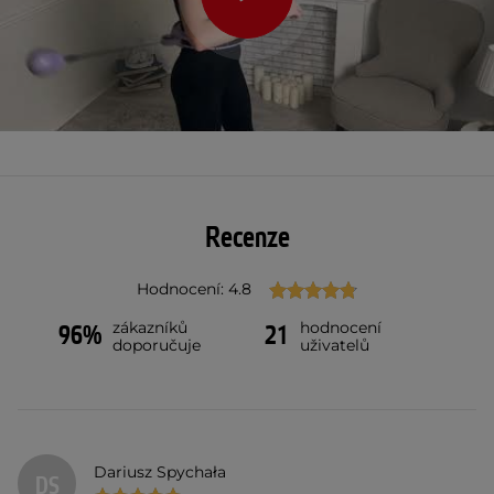
Recenze
Hodnocení: 4.8
zákazníků
hodnocení
96%
21
doporučuje
uživatelů
Dariusz Spychała
DS