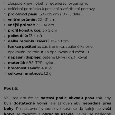
zlepšuje krevní oběh a regeneraci organismu
cvičební pomůcka k posílení a zeštíhlení postavy
pro obvod pasu:
69 -105 cm (10 - 13 dílků)
vnitřní průměr:
22 - 31 cm
vnější průměr:
32 - 41 cm
profil konstrukce:
5 x 5 cm
počet dílů:
13 kusů
délka řemínku závaží:
18 - 30 cm
funkce počítadla:
čas tréninku, spálené kalorie,
opakování za minutu a opakování od začátku
napájení displeje:
baterie LR44 (knoflíková)
materiál:
ABS, TPR, nylon
hmotnost závaží:
400 g
celková hmotnost:
1,2 g
Použití:
Velikost obruče se
nastaví podle obvodu pasu
tak, aby
byla
dostatečně volná
, ale zároveň aby
nepadala přes
boky
. Po nastavení vhodné velikosti se do kolejnice
vloží
kotva
se závažím a
obruč se uzavře
. Závaží se následně