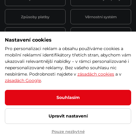
Způsoby platby
Věrnostní systém
Montáž a servis
Reklamace a záruka
Nastavení cookies
Pro personalizaci reklam a obsahu používáme cookies a
Půjčovna
Kariéra
mobilní reklamní identifikátory třetích stran, abychom vám
obchodní podmínky
ukazovali relevantnější nabídky – v rámci personalizované i
nepersonalizované reklamy. Bez vašeho souhlasu nic
nesbíráme. Podrobnosti najdete v
zásadách cookies
a v
zásadách Google
.
© 2026 SEVEN SPORT s.r.o Všechna práva vyhrazena
Podle zákona o evidenci tržeb je prodávající povinen vystavit
Souhlasím
kupujícímu účtenku.
Zároveň je povinen zaevidovat přijatou tržbu u správce daně online; v
případě technického výpadku pak nejpozději do 48 hodin.
Upravit nastavení
Ochrana osobních údajů
Nastavení cookies
Vnitřní oznamovací
systém
Prohlášení přístupnosti
Pouze nezbytné