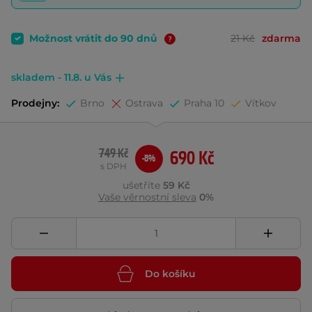
Možnost vrátit do 90 dnů
21 Kč
zdarma
skladem - 11.8. u Vás
Prodejny:
Brno
Ostrava
Praha 10
Vítkov
749 Kč
690 Kč
-8%
s DPH
ušetříte
59 Kč
Vaše věrnostní sleva
0%
Do košíku