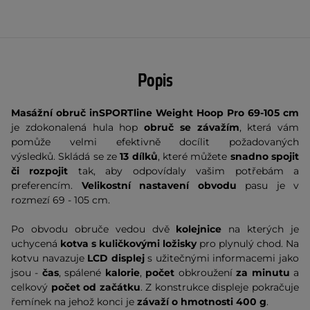
Popis
Masážní obruč inSPORTline Weight Hoop Pro 69-105 cm
je
zdokonalená hula hop
obruč se závažím
, která vám
pomůže velmi efektivně docílit požadovaných
výsledků. Skládá se ze
13 dílků
, které můžete
snadno spojit
či rozpojit
tak, aby odpovídaly vašim potřebám a
preferencím.
Velikostní nastavení obvodu
pasu je v
rozmezí 69 - 105 cm.
Po obvodu obruče vedou dvě
kolejnice
na kterých je
uchycená
kotva s kuličkovými ložisky
pro plynulý chod. Na
kotvu navazuje
LCD displej
s užitečnými informacemi jako
jsou -
čas
, spálené
kalorie
,
počet
obkroužení
za minutu
a
celkový
počet od začátku
. Z konstrukce displeje pokračuje
řemínek na jehož konci je
závaží o hmotnosti 400 g
.