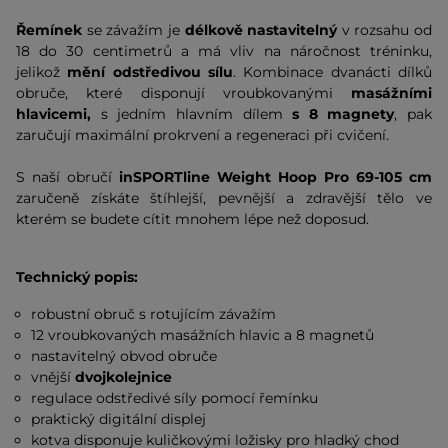
Řemínek
se závažím je
délkově nastavitelný
v rozsahu od
18 do 30 centimetrů a má vliv na náročnost tréninku,
jelikož
mění odstředivou sílu
. Kombinace dvanácti dílků
obruče, které disponují vroubkovanými
masážními
hlavicemi,
s jedním hlavním dílem
s 8 magnety
, pak
zaručují maximální prokrvení a regeneraci při cvičení.
S naší obručí
inSPORTline Weight Hoop Pro 69-105 cm
zaručeně
získáte štíhlejší, pevnější a zdravější tělo ve
kterém se budete cítit mnohem lépe než doposud.
Technický popis:
robustní obruč s rotujícím závažím
12 vroubkovaných masážních hlavic a 8 magnetů
nastavitelný obvod obruče
vnější
dvojkolejnice
regulace odstředivé síly pomocí řemínku
praktický digitální displej
kotva disponuje kuličkovými ložisky pro hladký chod