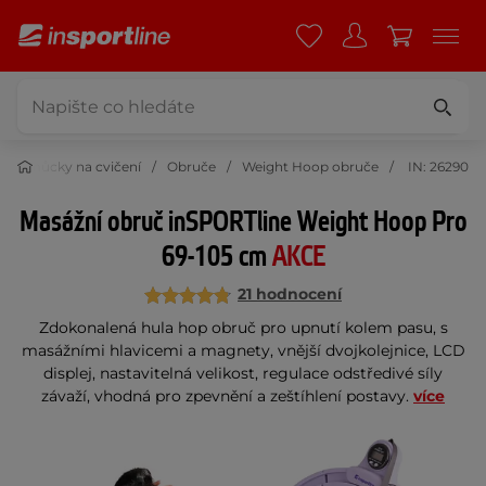
Pomůcky na cvičení
Obruče
Weight Hoop obruče
IN: 26290
Masážní obruč inSPORTline Weight Hoop Pro
69-105 cm
AKCE
21 hodnocení
Zdokonalená hula hop obruč pro upnutí kolem pasu, s
masážními hlavicemi a magnety, vnější dvojkolejnice, LCD
displej, nastavitelná velikost, regulace odstředivé síly
závaží, vhodná pro zpevnění a zeštíhlení postavy.
více