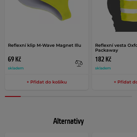
Reflexní klip M-Wave Magnet Illu
Reflexní vesta Oxf
Packaway
69 Kč
182 Kč
skladem
skladem
+ Přidat do košíku
+ Přidat d
Alternativy