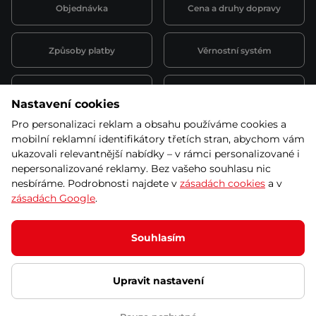
Objednávka
Cena a druhy dopravy
Způsoby platby
Věrnostní systém
Montáž a servis
Reklamace a záruka
Nastavení cookies
Pro personalizaci reklam a obsahu používáme cookies a
Půjčovna
Kariéra
mobilní reklamní identifikátory třetích stran, abychom vám
obchodní podmínky
ukazovali relevantnější nabídky – v rámci personalizované i
nepersonalizované reklamy. Bez vašeho souhlasu nic
nesbíráme. Podrobnosti najdete v
zásadách cookies
a v
zásadách Google
.
© 2026 SEVEN SPORT s.r.o Všechna práva vyhrazena
Podle zákona o evidenci tržeb je prodávající povinen vystavit
Souhlasím
kupujícímu účtenku.
Zároveň je povinen zaevidovat přijatou tržbu u správce daně online; v
případě technického výpadku pak nejpozději do 48 hodin.
Upravit nastavení
Ochrana osobních údajů
Nastavení cookies
Vnitřní oznamovací
systém
Prohlášení přístupnosti