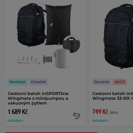
Novinka!
Dáreček
Dáreček
AKCE
Cestovní batoh inSPORTline
Cestovní batoh in
Wingmate s minipumpou a
Wingmate 33-50l
vakuovým pytlem
1 689 Kč
749 Kč
899 Kč
skladem
skladem