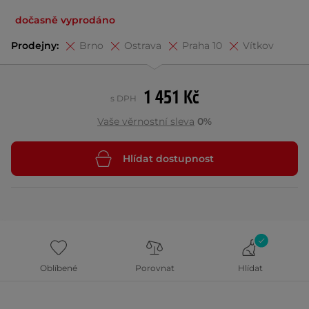
dočasně vyprodáno
Prodejny:
Brno
Ostrava
Praha 10
Vítkov
1 451 Kč
s DPH
Vaše věrnostní sleva
0%
Hlídat dostupnost
Oblíbené
Porovnat
Hlídat