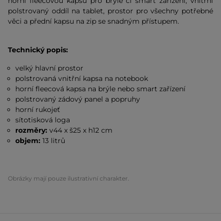
horní fleecovou kapsu pro brýle či smart zařízení, vnitřní
polstrovaný oddíl na tablet, prostor pro všechny potřebné
věci a přední kapsu na zip se snadným přístupem.
Technický popis:
velký hlavní prostor
polstrovaná vnitřní kapsa na notebook
horní fleecová kapsa na brýle nebo smart zařízení
polstrovaný zádový panel a popruhy
horní rukojeť
sítotisková loga
rozměry:
v44 x š25 x h12 cm
objem:
13 litrů
Obrázky mají pouze ilustrativní charakter.