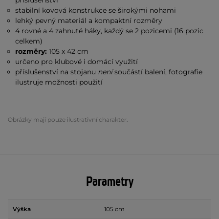
příslušenství
stabilní kovová konstrukce se širokými nohami
lehký pevný materiál a kompaktní rozměry
4 rovné a 4 zahnuté háky, každý se 2 pozicemi (16 pozic
celkem)
rozměry:
105 x 42 cm
určeno pro klubové i domácí využití
příslušenství na stojanu
není
součástí balení, fotografie
ilustruje možnosti použití
Obrázky mají pouze ilustrativní charakter.
Parametry
Výška
105 cm