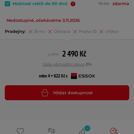
Možnost vrátit do 90 dnů
75 Kč
zdarma
Nedostupné, očekáváme 3.11.2026
Prodejny:
Brno
Ostrava
Praha 10
Vítkov
2 490 Kč
s DPH
Vaše věrnostní sleva
0%
nebo 4 × 622 Kč s
Hlídat dostupnost