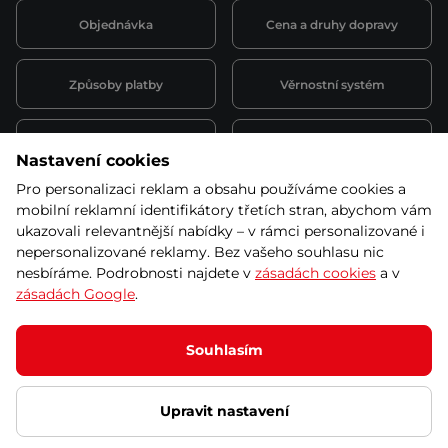
Objednávka
Cena a druhy dopravy
Způsoby platby
Věrnostní systém
Montáž a servis
Reklamace a záruka
Nastavení cookies
Pro personalizaci reklam a obsahu používáme cookies a
Půjčovna
Kariéra
mobilní reklamní identifikátory třetích stran, abychom vám
obchodní podmínky
ukazovali relevantnější nabídky – v rámci personalizované i
nepersonalizované reklamy. Bez vašeho souhlasu nic
nesbíráme. Podrobnosti najdete v
zásadách cookies
a v
zásadách Google
.
© 2026 SEVEN SPORT s.r.o Všechna práva vyhrazena
Podle zákona o evidenci tržeb je prodávající povinen vystavit
Souhlasím
kupujícímu účtenku.
Zároveň je povinen zaevidovat přijatou tržbu u správce daně online; v
případě technického výpadku pak nejpozději do 48 hodin.
Upravit nastavení
Ochrana osobních údajů
Nastavení cookies
Vnitřní oznamovací
systém
Prohlášení přístupnosti