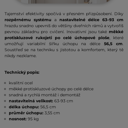
Tajemství efektivity spočívá v přesném přizpůsobení. Díky
rozpěrnému systému
a
nastavitelné délce 63–93 cm
hrazdu snadno upevníš do většiny dveřních rámů a vytvoříš
pevnou základnu pro cvičení. Inovativní jsou také
měkké
protiskluzové rukojeti po celé úchopové ploše
, které
umožňují variabilní šířku úchopu na délce
56,5 cm
.
Soustřeď se na techniku s jistotou a komfortem, který tě
nikdy nezklame.
Technický popis:
kvalitní ocel
měkké protiskluzové úchopy po celé délce
snadná a rychlá montáž i demontáž
nastavitelná velikost:
63-93 cm
délka úchopu:
56,5 cm
průměr úchopu:
3,55 cm
nosnost:
95 kg