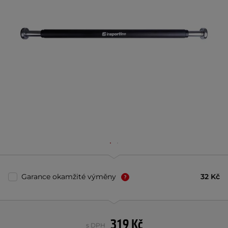
Garance okamžité výměny
32 Kč
319 Kč
s DPH