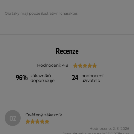
Obrázky mají pouze ilustrativní charakter.
Recenze
Hodnocení: 4.8
zákazníků
hodnocení
96%
24
doporučuje
uživatelů
Ověřený zákazník
OZ
Hodnoceno: 2. 3. 2026
Produkt zakoupen na inSPORTline.cz