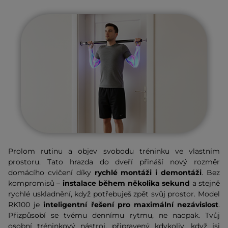
Prolom rutinu a objev svobodu tréninku ve vlastním
prostoru. Tato hrazda do dveří přináší nový rozměr
domácího cvičení díky
rychlé montáži i demontáži
. Bez
kompromisů –
instalace během několika sekund
a stejně
rychlé uskladnění, když potřebuješ zpět svůj prostor. Model
RK100 je
inteligentní řešení pro maximální nezávislost
.
Přizpůsobí se tvému dennímu rytmu, ne naopak. Tvůj
osobní tréninkový nástroj, připravený kdykoliv, když jsi