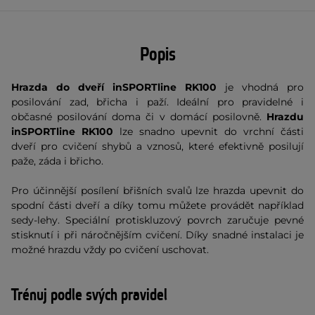
Popis
Hrazda do dveří inSPORTline RK100
je vhodná pro
posilování zad, břicha i paží. Ideální pro pravidelné i
občasné posilování doma či v domácí posilovně.
Hrazdu
inSPORTline RK100
lze snadno upevnit do vrchní části
dveří pro cvičení shybů a vznosů, které efektivně posilují
paže, záda i břicho.
Pro účinnější posílení břišních svalů lze hrazda upevnit do
spodní části dveří a díky tomu můžete provádět například
sedy-lehy. Speciální protiskluzový povrch zaručuje pevné
stisknutí i při náročnějším cvičení. Díky snadné instalaci je
možné hrazdu vždy po cvičení uschovat.
Trénuj podle svých pravidel