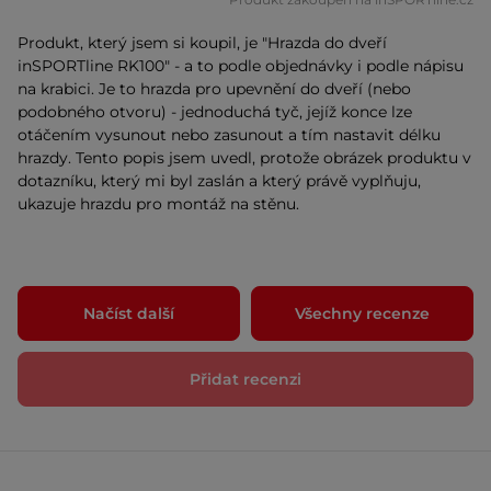
Produkt, který jsem si koupil, je "Hrazda do dveří
inSPORTline RK100" - a to podle objednávky i podle nápisu
na krabici. Je to hrazda pro upevnění do dveří (nebo
podobného otvoru) - jednoduchá tyč, jejíž konce lze
otáčením vysunout nebo zasunout a tím nastavit délku
hrazdy. Tento popis jsem uvedl, protože obrázek produktu v
dotazníku, který mi byl zaslán a který právě vyplňuju,
ukazuje hrazdu pro montáž na stěnu.
Načíst další
Všechny recenze
Přidat recenzi