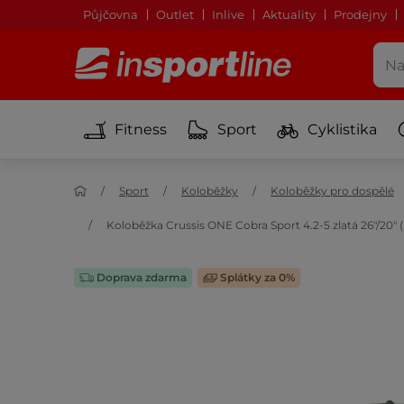
Půjčovna
Outlet
Inlive
Aktuality
Prodejny
Fitness
Sport
Cyklistika
Sport
Koloběžky
Koloběžky pro dospělé
Koloběžka Crussis ONE Cobra Sport 4.2-5 zlatá 26"/2
Doprava zdarma
Splátky za 0%