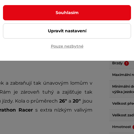
Souhlasím
Param
Upravit nastavení
kteří se neváhají vydat do náročnějšího
Typ koleče
Pouze nezbytné
zdám SRAM
má koloběžka podstatně
Rám
onstrukce
hliníkového rámu
zajišťuje
Brzdy
Maximální 
lek a zabraňují tak únavovým lomům v
Minimální 
 Rám je zároveň tuhý a zajišťuje tak
výška jezdc
jízdy. Kola o průměrech
26"
a
20"
jsou
Velikost př
rathon Racer
s extra nízkým valivým
Velikost za
Hmotnost