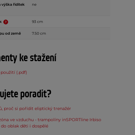
 výška řidítek
ne
ek
93 cm
apu od země
7.50 cm
nty ke stažení
použití (.pdf)
ujete poradit?
, proč si pořídit eliptický trenažér
óna ve vzduchu - trampolíny inSPORTline Irbiso
do oblak děti i dospělé