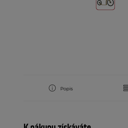
Popis
K nákupu získáváte