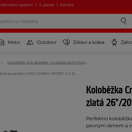
Věrnostní systém
2. jakost
Kariéra
Moto
Outdoor
Zdraví a krása
Zahr
Koloběžky pro dospělé - s nafukovacími koly
0" (Kód produktu: ONE-COBRA-SPORT-4.2-5)
Koloběžka Cr
zlatá 26"/20
Perfektní koloběžk
pevným rámem a ve