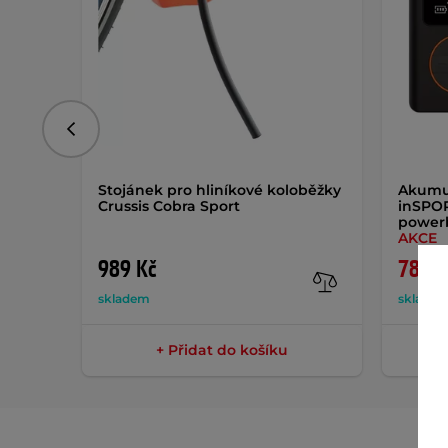
Předchozí
Stojánek pro hliníkové koloběžky
Akumu
Crussis Cobra Sport
inSPOR
power
AKCE
989 Kč
789 K
skladem
sklade
+ Přidat do košíku