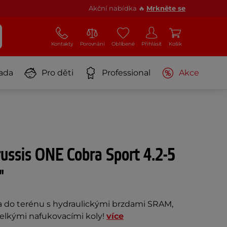
Akční nabídka 🔥
Mrkněte se
Kontakty
Porovnání
Oblíbené
Přihlásit
Košík
ada
Pro děti
Professional
Akce
ussis ONE Cobra Sport 4.2-5
"
a do terénu s hydraulickými brzdami SRAM,
lkými nafukovacími koly!
více