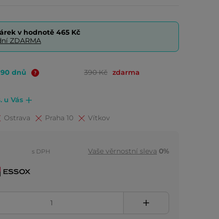
árek v hodnotě
465 Kč
0 dní ZDARMA
o 90 dnů
390 Kč
zdarma
. u Vás
Ostrava
Praha 10
Vítkov
Vaše věrnostní sleva
0%
s DPH