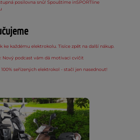
stupná posilovna snů! Spouštíme inSPORTline
u
učujeme
 ke každému elektrokolu. Tisíce zpět na další nákup.
: Nový podcast vám dá motivaci cvičit
100% seřízených elektrokol - stačí jen nasednout!