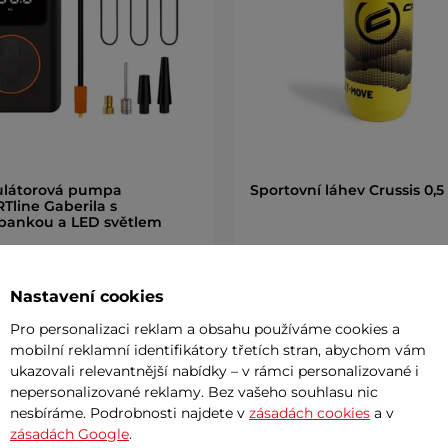
látorová pumpa
Sportovní láhev Crussis 0,5 
Tline Gaberila s
bankou a LED světlem
č
149 Kč
999 Kč
Nastavení cookies
m
skladem
Pro personalizaci reklam a obsahu používáme cookies a
+ Přidat do košíku
mobilní reklamní identifikátory třetích stran, abychom vám
+ Přidat do košíku
ukazovali relevantnější nabídky – v rámci personalizované i
nepersonalizované reklamy. Bez vašeho souhlasu nic
nesbíráme. Podrobnosti najdete v
zásadách cookies
a v
zásadách Google
.