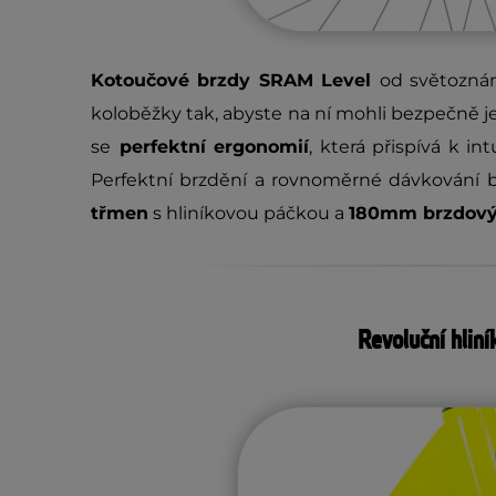
Kotoučové brzdy SRAM Level
od světozn
koloběžky tak, abyste na ní mohli bezpečně je
se
perfektní ergonomií
, která přispívá k in
Perfektní brzdění a rovnoměrné dávkování br
třmen
s hliníkovou páčkou a
180mm brzdov
Revoluční hlin