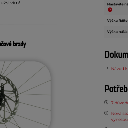
ružstvím!
Nastavitelná
Výška řidít
Výška nášl
učové brzdy
Dokume
Návod k 
Potřeb
7 důvodů
Nová sez
vynesou 