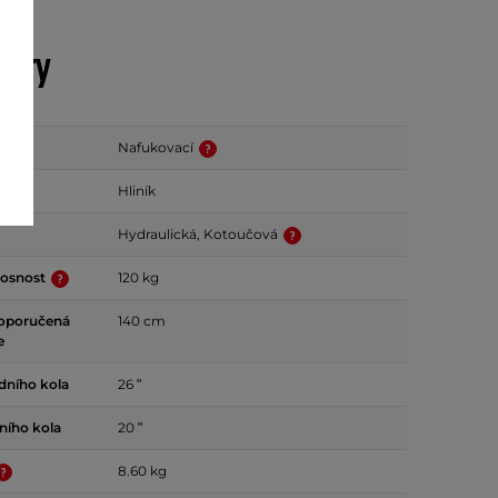
etry
k
Nafukovací
Hliník
Hydraulická, Kotoučová
nosnost
120 kg
doporučená
140 cm
e
edního kola
26 ʺ
dního kola
20 ʺ
8.60 kg