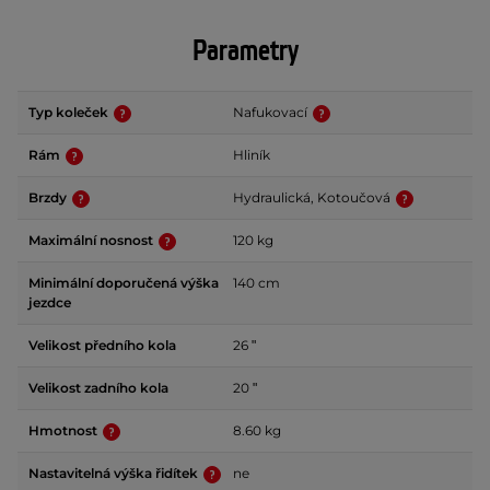
Parametry
Typ koleček
Nafukovací
Rám
Hliník
Brzdy
Hydraulická, Kotoučová
Maximální nosnost
120 kg
Minimální doporučená výška
140 cm
jezdce
Velikost předního kola
26 ʺ
Velikost zadního kola
20 ʺ
Hmotnost
8.60 kg
Nastavitelná výška řidítek
ne