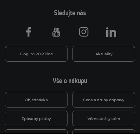
Sledujte nás
Facebook
Youtube
Instagram
LinkedIn
Blog inSPORTline
Aktuality
Vše o nákupu
Objednávka
Cena a druhy dopravy
Způsoby platby
Věrnostní systém
Montáž a servis
Reklamace a záruka