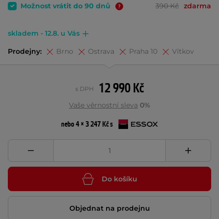
Možnost vrátit do 90 dnů
390 Kč
zdarma
skladem - 12.8. u Vás
Prodejny:
Brno
Ostrava
Praha 10
Vítkov
12 990 Kč
s DPH
Vaše věrnostní sleva
0%
nebo 4 × 3 247 Kč s
Do košíku
Objednat na prodejnu