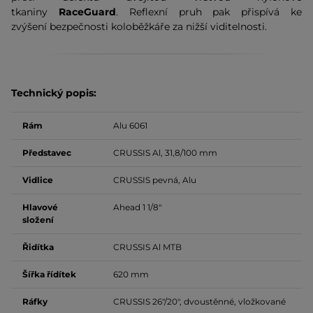
tkaniny
RaceGuard
. Reflexní pruh pak přispívá ke
zvýšení bezpečnosti koloběžkáře za nižší viditelnosti.
Technický popis:
Rám
Alu 6061
Představec
CRUSSIS Al, 31,8/100 mm
Vidlice
CRUSSIS pevná, Alu
Hlavové
Ahead 1 1/8"
složení
Řidítka
CRUSSIS Al MTB
Šířka řídítek
620 mm
Ráfky
CRUSSIS 26"/20", dvoustěnné, vložkované