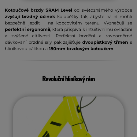
Kotoučové brzdy SRAM Level
od světoznámého výrobce
zvyšují brzdný účinek
koloběžky tak, abyste na ní mohli
bezpečně jezdit i na kopcovitém terénu. Vyznačují se
perfektní ergonomií
, která přispívá k intuitivnímu ovládání
a zvýšené citlivosti. Perfektní brzdění a rovnoměrné
dávkování brzdné síly pak zajišťuje
dvoupístkový třmen
s
hliníkovou páčkou a
180mm brzdovým kotoučem
.
Revoluční hliníkový rám