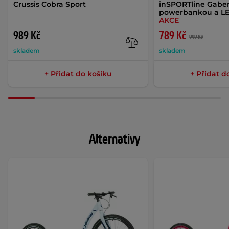
Crussis Cobra Sport
inSPORTline Gaberi
powerbankou a LE
AKCE
989 Kč
789 Kč
999 Kč
skladem
skladem
+ Přidat do košíku
+ Přidat d
Alternativy