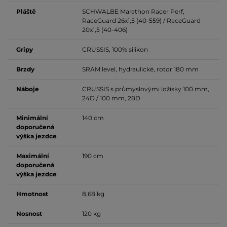
Pláště
SCHWALBE Marathon Racer Perf,
RaceGuard 26x1,5 (40-559) / RaceGuard
20x1,5 (40-406)
Gripy
CRUSSIS, 100% silikon
Brzdy
SRAM level, hydraulické, rotor 180 mm
Náboje
CRUSSIS s průmyslovými ložisky 100 mm,
24D / 100 mm, 28D
Minimální
140 cm
doporučená
výška jezdce
Maximální
190 cm
doporučená
výška jezdce
Hmotnost
8,68 kg
Nosnost
120 kg