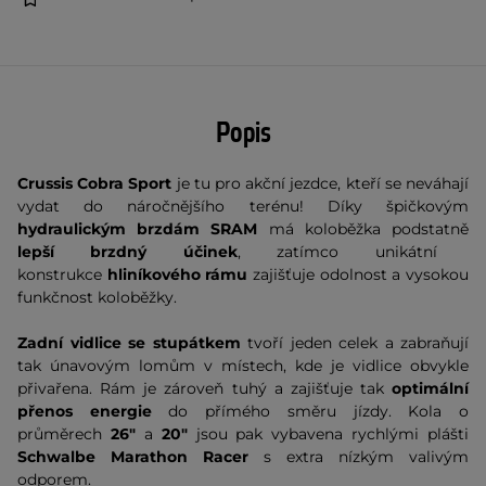
Popis
Crussis Cobra Sport
je tu pro akční jezdce, kteří se neváhají
vydat do náročnějšího terénu! Díky špičkovým
hydraulickým brzdám SRAM
má koloběžka podstatně
lepší brzdný účinek
, zatímco unikátní
konstrukce
hliníkového rámu
zajišťuje odolnost a vysokou
funkčnost koloběžky.
Zadní vidlice se stupátkem
tvoří jeden celek a zabraňují
tak únavovým lomům v místech, kde je vidlice obvykle
přivařena. Rám je zároveň tuhý a zajišťuje tak
optimální
přenos energie
do přímého směru jízdy. Kola o
průměrech
26"
a
20"
jsou pak vybavena rychlými plášti
Schwalbe Marathon Racer
s extra nízkým valivým
odporem.