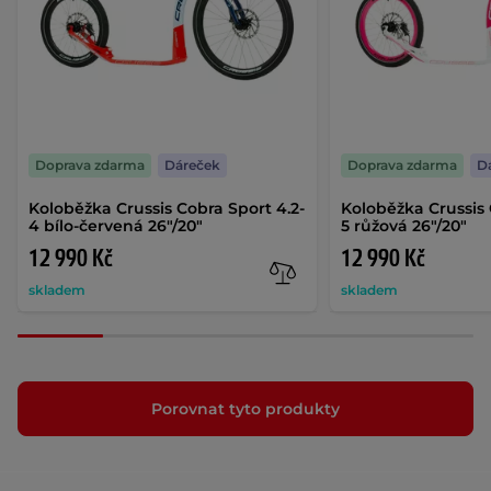
Doprava zdarma
Dáreček
Doprava zdarma
D
Koloběžka Crussis Cobra Sport 4.2-
Koloběžka Crussis 
4 bílo-červená 26"/20"
5 růžová 26"/20"
12 990 Kč
12 990 Kč
skladem
skladem
Porovnat tyto produkty