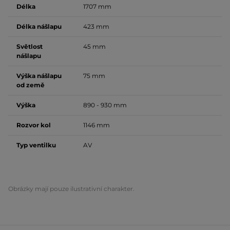
Délka
1707 mm
Délka nášlapu
423 mm
Světlost
45 mm
nášlapu
Výška nášlapu
75 mm
od země
Výška
890 - 930 mm
Rozvor kol
1146 mm
Typ ventilku
AV
Obrázky mají pouze ilustrativní charakter.