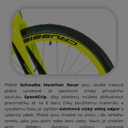
Pláště
Schwalbe Marathon Racer
jsou skvělé trekové
pláště vyrobené ze sportovní směsi přírodního
kaučuku
SpeedGrip
, díky kterému můžete dofouknout
pneumatiku až na 6 barů. Díky použitému materiálu a
vysokému tlaku je zajištěn
extrémně nízký valivý odpor
a
výborný záběr. Pláště jsou vhodné na silnici i do lehkého
terénu, jako jsou polní nebo lesní cesty. Navíc je chráněn
proti defektu dvojitou vrstvou nylonové