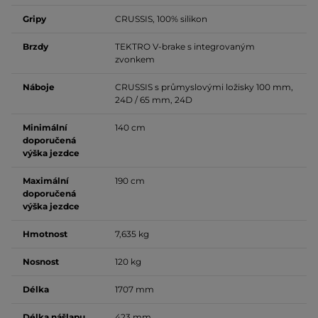
Gripy
CRUSSIS, 100% silikon
Brzdy
TEKTRO V-brake s integrovaným
zvonkem
Náboje
CRUSSIS s průmyslovými ložisky 100 mm,
24D / 65 mm, 24D
Minimální
140 cm
doporučená
výška jezdce
Maximální
190 cm
doporučená
výška jezdce
Hmotnost
7,635 kg
Nosnost
120 kg
Délka
1707 mm
Délka nášlapu
423 mm