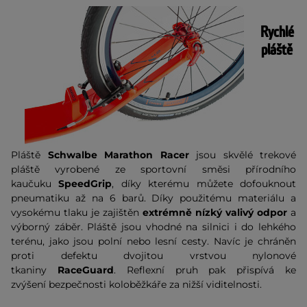
Rychlé
pláště
Pláště
Schwalbe Marathon Racer
jsou skvělé trekové
pláště vyrobené ze sportovní směsi přírodního
kaučuku
SpeedGrip
, díky kterému můžete dofouknout
pneumatiku až na 6 barů. Díky použitému materiálu a
vysokému tlaku je zajištěn
extrémně nízký valivý odpor
a
výborný záběr. Pláště jsou vhodné na silnici i do lehkého
terénu, jako jsou polní nebo lesní cesty. Navíc je chráněn
proti defektu dvojitou vrstvou nylonové
tkaniny
RaceGuard
. Reflexní pruh pak přispívá ke
zvýšení bezpečnosti koloběžkáře za nižší viditelnosti.