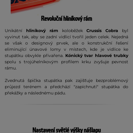
Revoluční hliníkový rám
Unikátní
hliníkový rám
koloběžek
Crussis Cobra
byl
vyvinut tak, aby se zadní vidlicí tvořil jeden celek. Nejedná
se však o designový prvek, ale o konstrukční řešení
eliminující únavové lomy v místech, kde je vidlice ke
stupátku obvykle přivařena.
Kónický tvar hlavové trubky
spolu s trojúhelníkovým profilem krku zvyšuje pevnost
rámu.
Zvednutá špička stupátka pak zajišťuje bezproblémový
průjezd terénem a předchází "zapíchnutí" stupátka do
překážky a následnému pádu.
Nastavení světlé výšky nášlapu