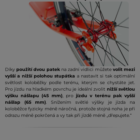
Díky
použití dvou patek
na zadní vidlici můžete
volit mezi
vyšší a nižší polohou stupátka
a nastavit si tak optimální
světlost koloběžky podle terénu, kterým se chystáte jet.
Pro jízdu na hladkém povrchu je ideální zvolit
nižší světlou
výšku nášlapu (45 mm)
, pro
jízdu v terénu pak vyšší
nášlap (65 mm)
. Snížením světlé výšky je jízda na
koloběžce fyzicky méně náročná, protože stojná noha je při
odrazu méně pokrčená a vy tak při jízdě méně „dřepujete.“