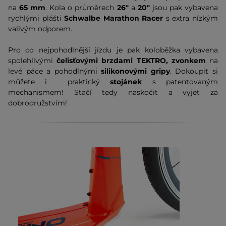
na
65 mm
. Kola o průměrech
26"
a
20"
jsou pak vybavena
rychlými plášti
Schwalbe Marathon Racer
s extra nízkým
valivým odporem.
Pro co nejpohodlnější jízdu je pak koloběžka vybavena
spolehlivými
čelisťovými brzdami TEKTRO, zvonkem
na
levé páce a pohodlnými
silikonovými gripy
. Dokoupit si
můžete i praktický
stojánek
s patentovaným
mechanismem! Stačí tedy naskočit a vyjet za
dobrodružstvím!