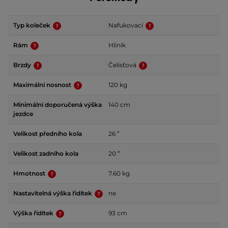
Typ koleček
Nafukovací
Rám
Hliník
Brzdy
Čelisťová
Maximální nosnost
120 kg
Minimální doporučená výška
140 cm
jezdce
Velikost předního kola
26 ʺ
Velikost zadního kola
20 ʺ
Hmotnost
7.60 kg
Nastavitelná výška řidítek
ne
Výška řidítek
93 cm