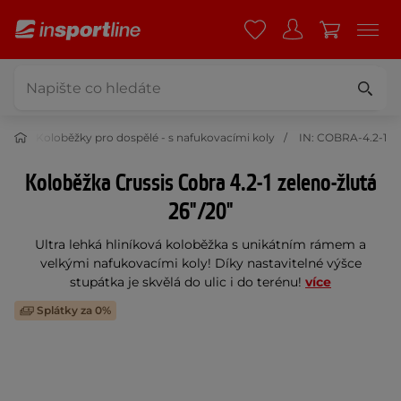
ělé
Koloběžky pro dospělé - s nafukovacími koly
IN: COBRA-4.2-1
Koloběžka Crussis Cobra 4.2-1 zeleno-žlutá
26"/20"
Ultra lehká hliníková koloběžka s unikátním rámem a
velkými nafukovacími koly! Díky nastavitelné výšce
stupátka je skvělá do ulic i do terénu!
více
Splátky za 0%