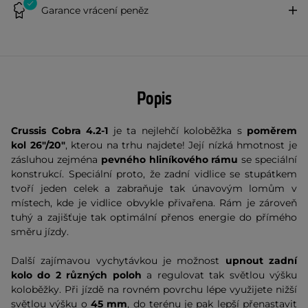
Garance vrácení peněz
Popis
Crussis Cobra 4.2-1
je ta nejlehčí koloběžka s
poměrem
kol 26"/20"
, kterou na trhu najdete! Její nízká hmotnost je
zásluhou zejména
pevného hliníkového rámu
se speciální
konstrukcí. Speciální proto, že zadní vidlice se stupátkem
tvoří jeden celek a zabraňuje tak únavovým lomům v
místech, kde je vidlice obvykle přivařena. Rám je zároveň
tuhý a zajišťuje tak optimální přenos energie do přímého
směru jízdy.
Další zajímavou vychytávkou je možnost
upnout zadní
kolo do 2 různých poloh
a regulovat tak světlou výšku
koloběžky. Při jízdě na rovném povrchu lépe využijete nižší
světlou výšku o
45 mm
, do terénu je pak lepší přenastavit