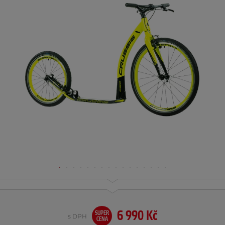
6 990 Kč
SUPER
s DPH
CENA