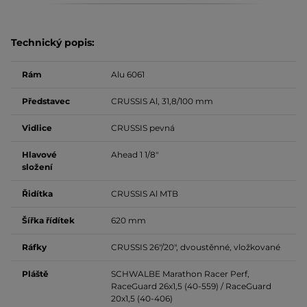
Technický popis:
Rám
Alu 6061
Představec
CRUSSIS Al, 31,8/100 mm
Vidlice
CRUSSIS pevná
Hlavové
Ahead 1 1/8"
složení
Řidítka
CRUSSIS Al MTB
Šířka řídítek
620 mm
Ráfky
CRUSSIS 26"/20", dvoustěnné, vložkované
Pláště
SCHWALBE Marathon Racer Perf,
RaceGuard 26x1,5 (40-559) / RaceGuard
20x1,5 (40-406)