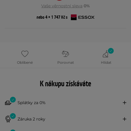
Vaše věrnostní sleva
0%
nebo 4 × 1 747 Kč s
Oblíbené
Porovnat
Hlídat
K nákupu získáváte
Splátky za 0%
Záruka 2 roky