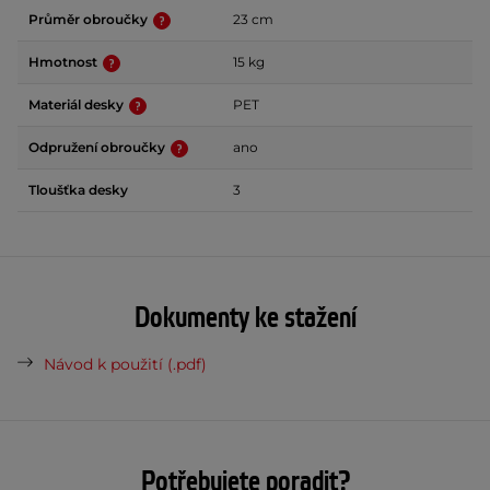
Průměr obroučky
23 cm
Hmotnost
15 kg
Materiál desky
PET
Odpružení obroučky
ano
Tloušťka desky
3
Dokumenty ke stažení
Návod k použití (.pdf)
Potřebujete poradit?