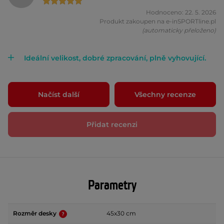
Hodnoceno: 22. 5. 2026
Produkt zakoupen na e-inSPORTline.pl
(automaticky přeloženo)
Ideální velikost, dobré zpracování, plně vyhovující.
Načíst další
Všechny recenze
Přidat recenzi
Parametry
Rozměr desky
45x30 cm