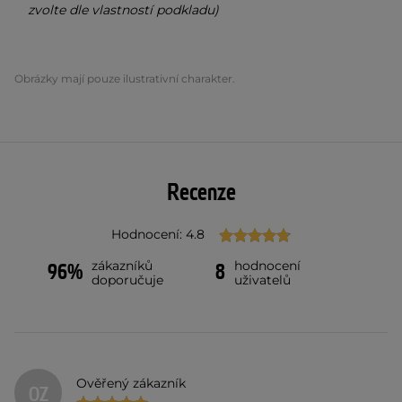
zvolte dle vlastností podkladu)
Obrázky mají pouze ilustrativní charakter.
Recenze
Hodnocení: 4.8
zákazníků
hodnocení
96%
8
doporučuje
uživatelů
Ověřený zákazník
OZ