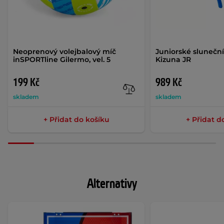
Neoprenový volejbalový míč
Juniorské sluneční 
inSPORTline Gilermo, vel. 5
Kizuna JR
199 Kč
989 Kč
skladem
skladem
+ Přidat do košíku
+ Přidat d
Alternativy