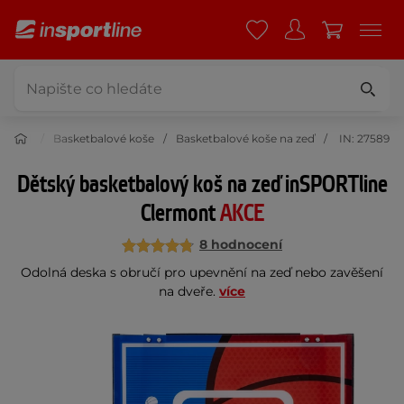
ketbal
Basketbalové koše
Basketbalové koše na zeď
IN: 27589
Dětský basketbalový koš na zeď inSPORTline
Clermont
AKCE
8 hodnocení
Odolná deska s obručí pro upevnění na zeď nebo zavěšení
na dveře.
více