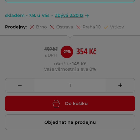
skladem - 7.8. u Vás
-
Zbývá 2:20:12
Prodejny:
Brno
Ostrava
Praha 10
Vítkov
499 Kč
354 Kč
-29%
s DPH
ušetříte
145 Kč
Vaše věrnostní sleva
0%
Do košíku
Objednat na prodejnu