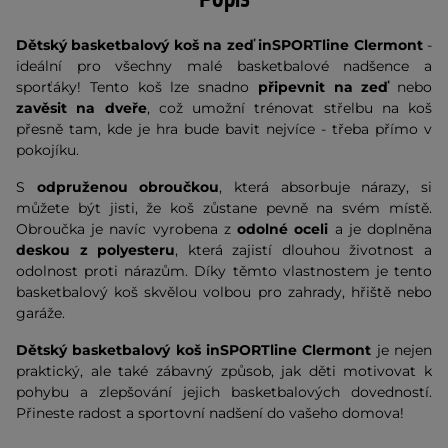
Dětský basketbalový koš na zeď inSPORTline Clermont
-
ideální pro všechny malé basketbalové nadšence a
sporťáky! Tento koš lze snadno
připevnit na zeď
nebo
zavěsit na dveře
, což umožní trénovat střelbu na koš
přesně tam, kde je hra bude bavit nejvíce - třeba přímo v
pokojíku.
S
odpruženou obroučkou
, která absorbuje nárazy, si
můžete být jisti, že koš zůstane pevně na svém místě.
Obroučka je navíc vyrobena z
odolné oceli
a je doplněna
deskou z polyesteru
, která zajistí dlouhou životnost a
odolnost proti nárazům. Díky těmto vlastnostem je tento
basketbalový koš skvělou volbou pro zahrady, hřiště nebo
garáže.
Dětský basketbalový koš inSPORTline Clermont
je nejen
praktický, ale také zábavný způsob, jak děti motivovat k
pohybu a zlepšování jejich basketbalových dovedností.
Přineste radost a sportovní nadšení do vašeho domova!