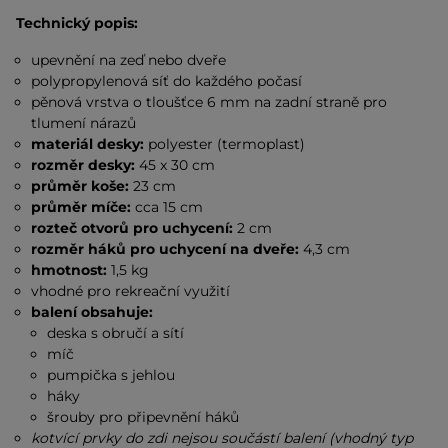
Technický popis:
upevnění na zeď nebo dveře
polypropylenová síť do každého počasí
pěnová vrstva o tloušťce 6 mm na zadní straně pro
tlumení nárazů
materiál desky:
polyester (termoplast)
rozměr desky:
45 x 30 cm
průměr koše:
23 cm
průměr míče:
cca 15 cm
rozteč otvorů pro uchycení:
2 cm
rozměr háků pro uchycení na dveře:
4,3 cm
hmotnost:
1,5 kg
vhodné pro rekreační využití
balení obsahuje:
deska s obručí a sítí
míč
pumpička s jehlou
háky
šrouby pro připevnění háků
kotvící prvky do zdi nejsou součástí balení (vhodný typ