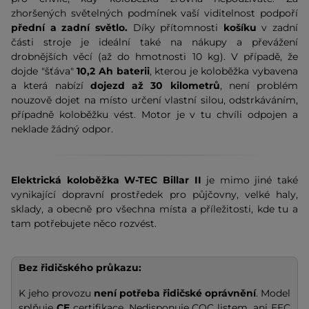
zhoršených světelných podmínek vaší viditelnost podpoří
přední a zadní světlo.
Díky přítomnosti
košíku
v zadní
části stroje je ideální také na nákupy a převážení
drobnějších věcí (až do hmotnosti 10 kg). V případě, že
dojde "šťáva"
10,2 Ah baterii
, kterou je koloběžka vybavena
a která nabízí
dojezd až 30 kilometrů
, není problém
nouzově dojet na místo určení vlastní silou, odstrkáváním,
případně koloběžku vést. Motor je v tu chvíli odpojen a
neklade žádný odpor.
Elektrická koloběžka W-TEC Billar II
je mimo jiné také
vynikající dopravní prostředek pro půjčovny, velké haly,
sklady, a obecně pro všechna místa a příležitosti, kde tu a
tam potřebujete něco rozvést.
Bez řidičského průkazu:
K jeho provozu
není potřeba řidičské oprávnění
. Model
splňuje
CE
certifikace. Nedisponuje COC listem, ani EEC