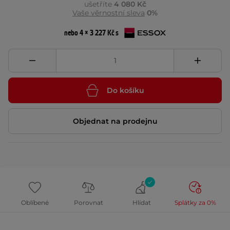
ušetříte
4 080 Kč
Vaše věrnostní sleva
0%
nebo 4 × 3 227 Kč s
Do košíku
Objednat na prodejnu
Oblíbené
Porovnat
Hlídat
Splátky za 0%