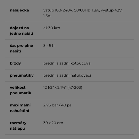
nabíječka
vstup 100-240V, 50/60Hz, 1,8A, výstup 42V,
1,5A
dojezd na
až 30 km
jedno nabití
čas pro plné
3 - 5 h
nabití
brzdy
přední a zadní kotoučová
pneumatiky
přední a zadní nafukovací
velikost
12 1/2" x 2 1/4" (47-203)
pneumatik
maximální
2,75 bar / 40 psi
nahuštění
rozměry
39 x 20 cm
nášlapu