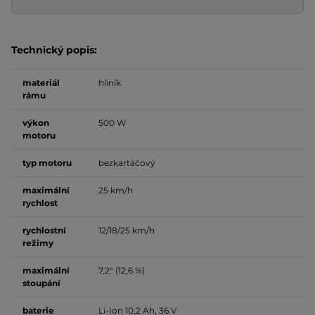
Technický popis:
materiál
hliník
rámu
výkon
500 W
motoru
typ motoru
bezkartáčový
maximální
25 km/h
rychlost
rychlostní
12/18/25 km/h
režimy
maximální
7,2° (12,6 %)
stoupání
baterie
Li-Ion 10,2 Ah, 36 V