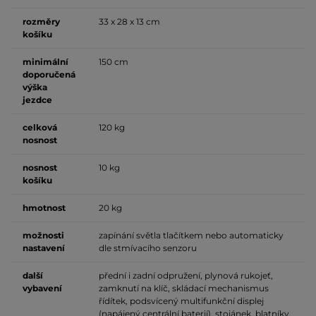
rozměry
33 x 28 x 13 cm
košíku
minimální
150 cm
doporučená
výška
jezdce
celková
120 kg
nosnost
nosnost
10 kg
košíku
hmotnost
20 kg
možnosti
zapínání světla tlačítkem nebo automaticky
nastavení
dle stmívacího senzoru
další
přední i zadní odpružení, plynová rukojeť,
vybavení
zamknutí na klíč, skládací mechanismus
řídítek, podsvícený multifunkční displej
(napájený centrální baterií), stojánek, blatníky,