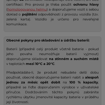
certifikací. Pro provoz je třeba použít
ochranu hlavy
(
homologovanou helmu
) a doporučujeme vozit s sebou
doklad o
pojištění
odpovědnosti z provozu vozidla (tzv.
zelená karta). Vozidlo je určeno pro neveřejné
komunikace.
Obecné pokyny pro skladování a údržbu baterií:
Baterii (případně celý produkt včetně baterie - pokud
jeho povaha neumožňuje baterii vyjmout)
doporučujeme skladovat
na stinném a suchém místě
v teplotách
mezi 10°C a 20°C
.
Předpokládáte-li, že produkt nebudete delší dobu
používat, obecně doporučujeme baterii nabít a
alespoň
jednou za měsíc opět dobít
na
100 % kapacity
,
případně se řiďte doporučením výrobce v uživatelské
příručce. Dodržováním těchto pokynů zabráníte
rychlému úbytku jmenovité kapacity baterie v průběhu
její životnosti.