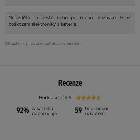
Nejezděte za deště nebo po mokré vozovce. Hrozí
poškození elektroniky a baterie.
Obrázky mají pouze ilustrativní charakter.
Recenze
Hodnocení: 4.6
zákazníků
hodnocení
92%
59
doporučuje
uživatelů