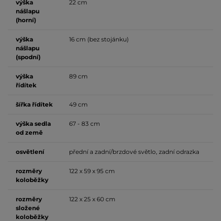
výška
22 cm
nášlapu
(horní)
výška
16 cm (bez stojánku)
nášlapu
(spodní)
výška
89 cm
řídítek
šířka řídítek
49 cm
výška sedla
67 - 83 cm
od země
osvětlení
přední a zadní/brzdové světlo, zadní odrazka
rozměry
122 x 59 x 95 cm
koloběžky
rozměry
122 x 25 x 60 cm
složené
koloběžky