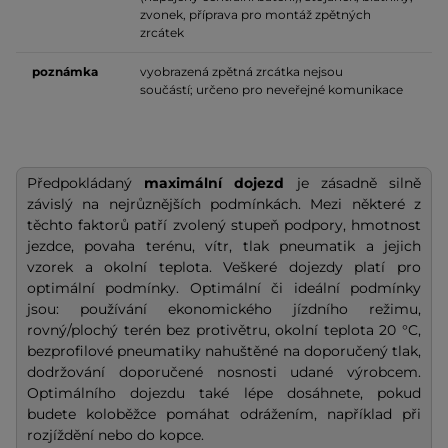
zvonek, příprava pro montáž zpětných
zrcátek
poznámka
vyobrazená zpětná zrcátka nejsou
součástí; určeno pro neveřejné komunikace
Předpokládaný
maximální dojezd
je zásadně silně
závislý na nejrůznějších podmínkách. Mezi některé z
těchto faktorů patří zvolený stupeň podpory, hmotnost
jezdce, povaha terénu, vítr, tlak pneumatik a jejich
vzorek a okolní teplota. Veškeré dojezdy platí pro
optimální podmínky. Optimální či ideální podmínky
jsou: používání ekonomického jízdního režimu,
rovný/plochý terén bez protivětru, okolní teplota 20 °C,
bezprofilové pneumatiky nahuštěné na doporučený tlak,
dodržování doporučené nosnosti udané výrobcem.
Optimálního dojezdu také lépe dosáhnete, pokud
budete koloběžce pomáhat odrážením, například při
rozjíždění nebo do kopce.