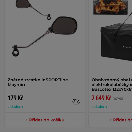
Zpětné zrcátko inSPORTline
Ohnivzdorný obal
Moymirr
elektrokoloběžky 
Bascotex 132x70x
179 Kč
2 649 Kč
3 689 Kč
skladem
skladem
+ Přidat do košíku
+ Přidat d