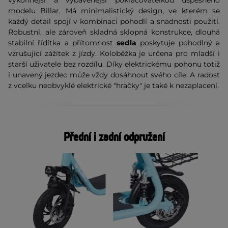
výkonnější a vybavenější pokračovatelkou úspěšného
modelu Billar. Má minimalistický design, ve kterém se
každý detail spojí v kombinaci pohodlí a snadnosti použití.
Robustní, ale zároveň skladná sklopná konstrukce, dlouhá
stabilní řídítka a přítomnost
sedla
poskytuje pohodlný a
vzrušující zážitek z jízdy. Koloběžka je určena pro mladší i
starší uživatele bez rozdílu. Díky elektrickému pohonu totiž
i unavený jezdec může vždy dosáhnout svého cíle. A radost
z vcelku neobvyklé elektrické "hračky" je také k nezaplacení.
Přední i zadní odpružení