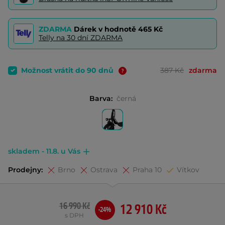
ZDARMA
Dárek v hodnotě
465 Kč
Telly na 30 dní ZDARMA
Možnost vrátit do 90 dnů
387 Kč
zdarma
Barva:
černá
skladem - 11.8. u Vás
Prodejny:
Brno
Ostrava
Praha 10
Vítkov
16 990 Kč
12 910 Kč
-24%
s DPH