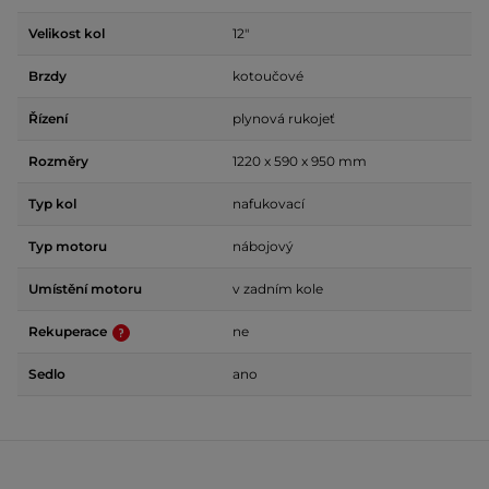
Velikost kol
12"
Brzdy
kotoučové
Řízení
plynová rukojeť
Rozměry
1220 x 590 x 950 mm
Typ kol
nafukovací
Typ motoru
nábojový
Umístění motoru
v zadním kole
Rekuperace
ne
Sedlo
ano