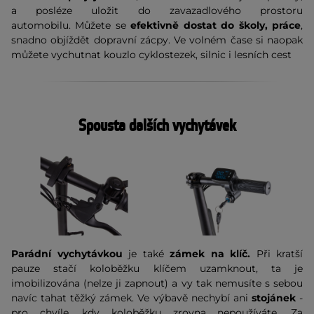
a posléze uložit do zavazadlového prostoru
automobilu. Můžete se
efektivně dostat do školy, práce
,
snadno objíždět dopravní zácpy. Ve volném čase si naopak
můžete vychutnat kouzlo cyklostezek, silnic i lesních cest
Spousta dalších vychytávek
Parádní vychytávkou
je také
zámek na klíč
.
Při kratší
pauze stačí koloběžku klíčem uzamknout, ta je
imobilizována (nelze ji zapnout) a vy tak nemusíte s sebou
navíc tahat těžký zámek. Ve výbavě nechybí ani
stojánek
-
pro chvíle, kdy koloběžku zrovna nepoužíváte. Za