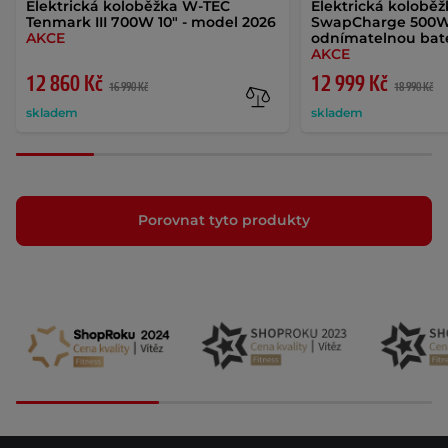
Elektrická koloběžka W-TEC
Elektrická kolobě
Tenmark III 700W 10" - model 2026
SwapCharge 500W 
AKCE
odnímatelnou bate
AKCE
12 860 Kč
12 999 Kč
16 990 Kč
18 990 Kč
skladem
skladem
Porovnat tyto produkty