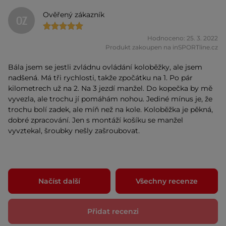
Ověřený zákazník
OZ
Hodnoceno: 25. 3. 2022
Produkt zakoupen na inSPORTline.cz
Bála jsem se jestli zvládnu ovládání koloběžky, ale jsem
nadšená. Má tři rychlosti, takže zpočátku na 1. Po pár
kilometrech už na 2. Na 3 jezdí manžel. Do kopečka by mě
vyvezla, ale trochu jí pomáhám nohou. Jediné mínus je, že
trochu bolí zadek, ale míň než na kole. Koloběžka je pěkná,
dobré zpracování. Jen s montáží košíku se manžel
vyvztekal, šroubky nešly zašroubovat.
Načíst další
Všechny recenze
Přidat recenzi