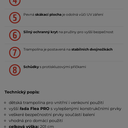
Pevná
skákací plocha
je
odolná vůči UV záření
Silný ochranný kryt
na pružiny pro vyšší bezpečnost
Trampolína je postavená na
stabilních dvojnožkách
Schůdky
s protiskluzovými příčkami
Technický popis:
dětská trampolína pro vnitřní i venkovní použití
vyšší
řada Flea PRO
s vylepšenými konstrukčními prvky
veškeré bezpečnostní prvky součástí balení
vhodná pro domácí použití
celková výška:
201 cm