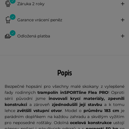
Záruka 2 roky
Garance vrácení peněz
Odložená platba
Popis
Bezpečné hopsání pro všechny malé skokany z vylepšené
řady rodinných
trampolín inSPORTline Flea PRO
! Oproti
sérii původní jsme
inovovali krycí materiály, zpevnili
konstrukci
a
zároveň
zjednodušili její stavbu
a k tomu
lehce
zvětšili vstupní otvor
.
Model o
průměru 183 cm
je
parádním doplňkem na každou zahradu a skvělým vyžitím
pro neposedné rošťáky. Odolná
ocelová konstrukce
ustojí
nápory počasí i náruživých odrazů a s
nosností 50 kg
se