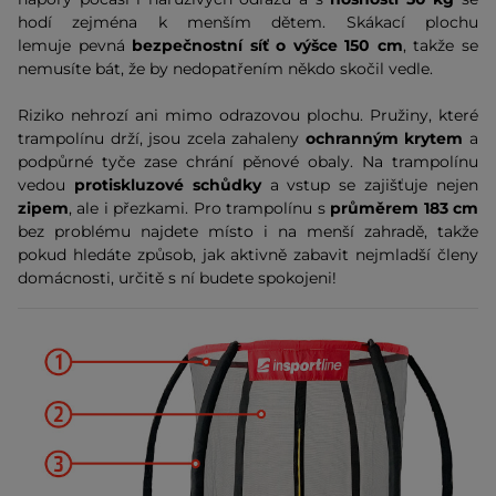
hodí zejména k menším dětem. Skákací plochu
lemuje pevná
bezpečnostní síť o výšce 150 cm
, takže se
nemusíte bát, že by nedopatřením někdo skočil vedle.
Riziko nehrozí ani mimo odrazovou plochu. Pružiny, které
trampolínu drží, jsou zcela zahaleny
ochranným krytem
a
podpůrné tyče zase chrání pěnové obaly. Na trampolínu
vedou
protiskluzové schůdky
a vstup se zajišťuje nejen
zipem
, ale i přezkami. Pro trampolínu s
průměrem 183 cm
bez problému najdete místo i na menší zahradě, takže
pokud hledáte způsob, jak aktivně zabavit nejmladší členy
domácnosti, určitě s ní budete spokojeni!