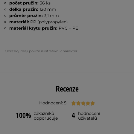
počet pružin:
36 ks
délka pružin:
120 mm
průměr pružin:
3,1 mm
materiál:
PP (polypropylen)
materiál krytu pružin:
PVC + PE
Obrázky mají pouze ilustrativní charakter.
Recenze
Hodnocení: 5
zákazníků
hodnocení
100%
4
doporučuje
uživatelů