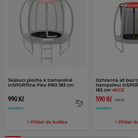
Skákací plocha k trampolíně
Ochranná síť bez t
inSPORTline Flea PRO 183 cm
trampolínu inSPOR
183 cm
AKCE
990 Kč
590 Kč
1 090 Kč
skladem
skladem
+ Přidat do košíku
+ Přidat d