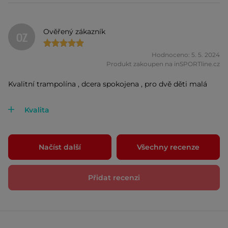
Ověřený zákazník
OZ
Hodnoceno: 5. 5. 2024
Produkt zakoupen na inSPORTline.cz
Kvalitní trampolína , dcera spokojena , pro dvě děti malá
Kvalita
Načíst další
Všechny recenze
Přidat recenzi