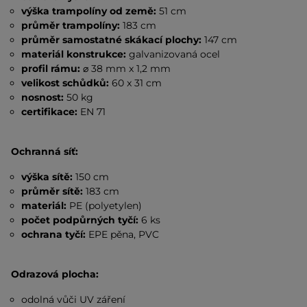
výška trampolíny od země:
51 cm
průměr trampolíny:
183 cm
průměr samostatné skákací plochy:
147 cm
materiál konstrukce:
galvanizovaná ocel
profil rámu:
⌀ 38 mm x 1,2 mm
velikost schůdků:
60 x 31 cm
nosnost:
50 kg
certifikace:
EN 71
Ochranná síť:
výška s
ítě:
150 cm
průměr sítě:
183 cm
materiál:
PE (polyetylen)
počet podpůrných tyčí:
6 ks
ochrana tyčí:
EPE pěna, PVC
Odrazová plocha:
odolná vůči UV záření