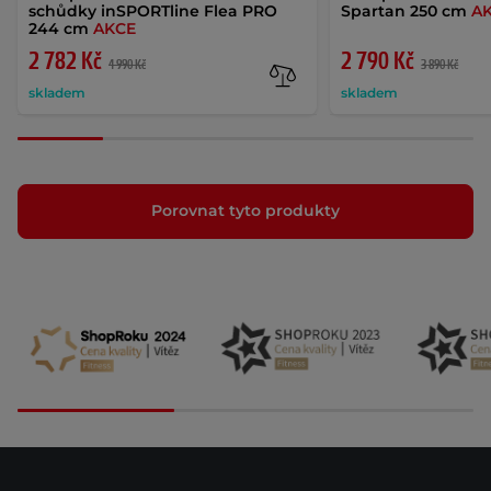
schůdky inSPORTline Flea PRO
Spartan 250 cm
A
244 cm
AKCE
2 782 Kč
2 790 Kč
4 990 Kč
3 890 Kč
skladem
skladem
Porovnat tyto produkty