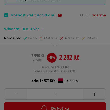
Možnost vrátit do 90 dnů
68 Kč
zdarma
skladem - 11.8. u Vás
Prodejny:
Brno
Ostrava
Praha 10
Vítkov
3 990 Kč
2 282 Kč
-43%
s DPH
ušetříte
1 708 Kč
Vaše věrnostní sleva
0%
nebo 4 × 570 Kč s
Do košíku