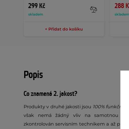
299 Kč
288 K
skladem
sklade
+ Přidat do košíku
Popis
Co znamená 2. jakost?
Produkty v druhé jakosti jsou
100% funkční
, 
však nemá žádný vliv na samotnou fun
zkontrolován servisním technikem a až poté 