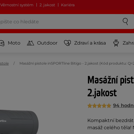
Věrnostní systém
2. jakost
Kariéra
Moto
Outdoor
Zdraví a krása
Zahr
stole
Masážní pistole inSPORTline Bitigo - 2.jakost (Kód produktu: Q=
Masážní pist
2.jakost
94 hodn
Kompaktní bezdráto
masáž celého těla! 