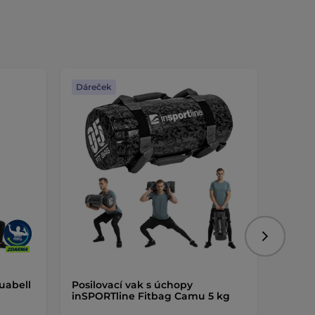
Dáreček
Dáreč
Následujíc
uabell
Posilovací vak s úchopy
Čistíc
inSPORTline Fitbag Camu 5 kg
inSPO