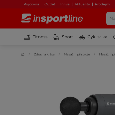
Půjčovna
Outlet
Inlive
Aktuality
Prodejny
Fitness
Sport
Cyklistika
Zdraví a krása
Masážní přístroje
Masážní pi