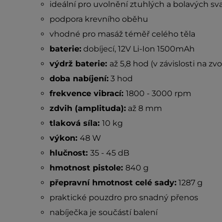
ideální pro uvolnění ztuhlých a bolavých sv
podpora krevního oběhu
vhodné pro masáž téměř celého těla
baterie:
dobíjecí, 12V Li-Ion 1500mAh
výdrž baterie:
až 5,8 hod (v závislosti na zv
doba nabíjení:
3 hod
frekvence vibrací:
1800 - 3000 rpm
zdvih (amplituda):
až 8 mm
tlaková síla:
10 kg
výkon:
48 W
hlučnost:
35 - 45 dB
hmotnost pistole:
840 g
přepravní hmotnost celé sady:
1287 g
praktické pouzdro pro snadný přenos
nabíječka je součástí balení