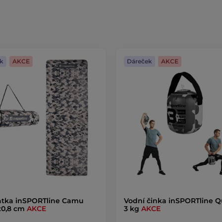
k
AKCE
Dáreček
AKCE
atka inSPORTline Camu
Vodní činka inSPORTline Q
x0,8 cm
AKCE
3 kg
AKCE