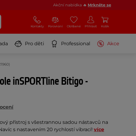
Akční nabídka 🔥
Mrkněte se
Kontakty
Porovnání
Oblíbené
Přihlásit
Košík
ada
Pro děti
Professional
Akce
21960)
ole inSPORTline Bitigo -
ocení
vý přístroj s všestrannou sadou nástavců na
Navíc s nastavením 20 rychlostí vibrací!
více