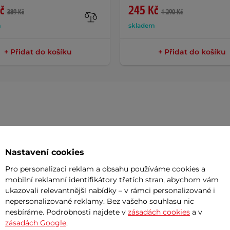
č
245 Kč
389 Kč
1 290 Kč
m
skladem
+ Přidat do košíku
+ Přidat do košíku
Dokume
Nastavení cookies
Návod k 
Pro personalizaci reklam a obsahu používáme cookies a
mobilní reklamní identifikátory třetích stran, abychom vám
Potřeb
ovšem mají určitou drobnou vadu, která
ukazovali relevantnější nabídky – v rámci personalizované i
nepersonalizované reklamy. Bez vašeho souhlasu nic
kčnost výrobku. Každý výrobek je
nesbíráme. Podrobnosti najdete v
zásadách cookies
a v
7 důvodů
uvolněn k prodeji. Zboží
nemusí
být v
zásadách Google
.