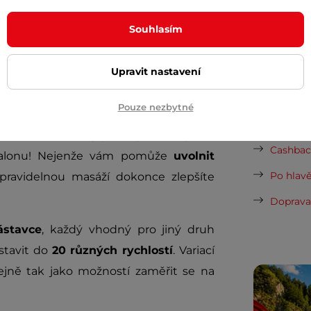
it známky otevření. Ke zboží
nejsou
Nová sez
vynesou 
načené v popisu například jako "dárek
Souhlasím
ouletá záruka
.
Vaše do
půjčovn
Upravit nastavení
ké vady
Dopor
Pouze nezbytné
aktní bezdrátový přístroj, se kterým si
Cashback
 salonu! Nejenže vám pomůže
uvolnit
Po hlavě
pravidelnou masáží dokonce zlepšíte
Doprava 
ástavce
, každý vhodný pro jiný druh
stavit do
20 různých rychlostí
. Variací
jně tak jako možností zaměřit se na