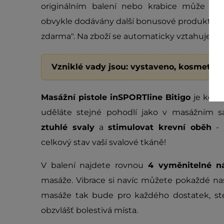
originálním balení nebo krabice může jev
obvykle dodávány další bonusové produkty oz
zdarma". Na zboží se automaticky vztahuje
dv
Vzniklé vady jsou: vystaveno, kosmetic
Masážní pistole inSPORTline
Bitigo
je komp
uděláte stejné pohodlí jako v masážním
ztuhlé svaly
a
stimulovat krevní oběh
- 
celkový stav vaší svalové tkáně!
V balení najdete rovnou
4 vyměnitelné n
masáže. Vibrace si navíc můžete pokaždé na
masáže tak bude pro každého dostatek, ste
obzvlášť bolestivá místa.