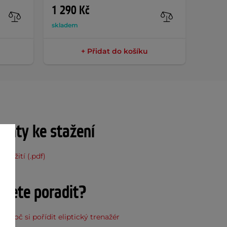
1 290 Kč
482 
skladem
sklade
+ Přidat do košíku
nty ke stažení
použití (.pdf)
ujete poradit?
, proč si pořídit eliptický trenažér