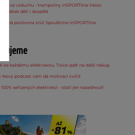
óna ve vzduchu - trampolíny inSPORTline Irbiso
do oblak děti i dospělé
stupná posilovna snů! Spouštíme inSPORTline
u
učujeme
 ke každému elektrokolu. Tisíce zpět na další nákup.
: Nový podcast vám dá motivaci cvičit
100% seřízených elektrokol - stačí jen nasednout!