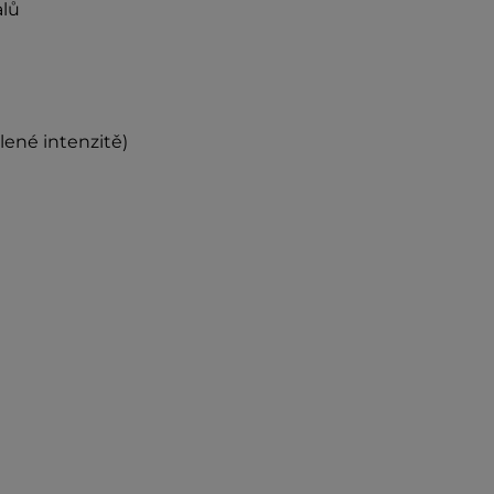
alů
olené intenzitě)