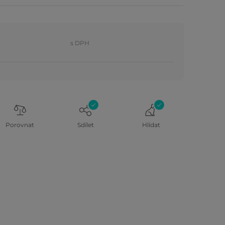
s DPH
Porovnat
Sdílet
Hlídat