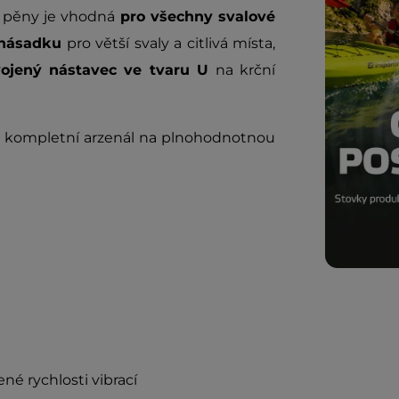
é pěny je vhodná
pro všechny svalové
 násadku
pro větší svaly a citlivá místa,
vojený nástavec ve tvaru U
na krční
á kompletní arzenál na plnohodnotnou
ené rychlosti vibrací