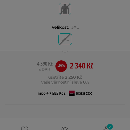
Velikost:
3XL
3XL
4 590 Kč
2 340 Kč
-49%
s DPH
ušetříte
2 250 Kč
Vaše věrnostní sleva
0%
nebo 4 × 585 Kč s