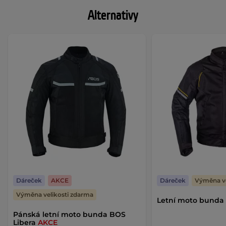
Alternativy
Dáreček
AKCE
Dáreček
Výměna ve
Výměna velikosti zdarma
Letní moto bunda
Pánská letní moto bunda BOS
Libera
AKCE