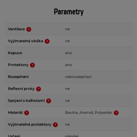
Parametry
Ventilace
ne
Vyjímatelná vložka
ne
Kapuce
ano
Protektory
ano
Rozepínání
celorozepínací
Reflexní prvky
ne
Spojení s kalhotami
ne
Materiál
Bavlna, Aramid, Polyester
Vyjímatelné protektory
ne
Určení
pánské