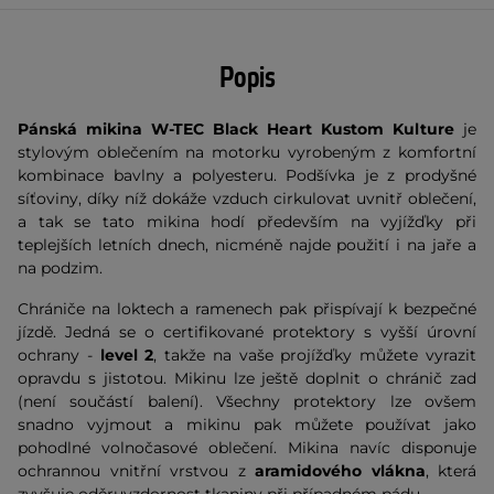
Popis
Pánská mikina W-TEC Black Heart Kustom Kulture
je
stylovým oblečením na motorku vyrobeným z komfortní
kombinace bavlny a polyesteru. Podšívka je z prodyšné
síťoviny, díky níž dokáže vzduch cirkulovat uvnitř oblečení,
a tak se tato mikina hodí především na vyjížďky při
teplejších letních dnech, nicméně najde použití i na jaře a
na podzim.
Chrániče na loktech a ramenech pak přispívají k bezpečné
jízdě. Jedná se o certifikované protektory s vyšší úrovní
ochrany -
level 2
, takže na vaše projížďky můžete vyrazit
opravdu s jistotou. Mikinu lze ještě doplnit o chránič zad
(není součástí balení). Všechny protektory lze ovšem
snadno vyjmout a mikinu pak můžete používat jako
pohodlné volnočasové oblečení. Mikina navíc disponuje
ochrannou vnitřní vrstvou z
aramidového vlákna
, která