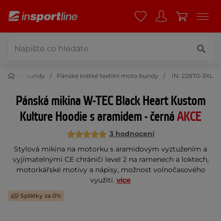
ilní moto bundy
Pánské krátké textilní moto bundy
IN: 22870-3XL
Pánská mikina W-TEC Black Heart Kustom
Kulture Hoodie s aramidem - černá
AKCE
3 hodnocení
Stylová mikina na motorku s aramidovým vyztužením a
vyjímatelnými CE chrániči level 2 na ramenech a loktech,
motorkářské motivy a nápisy, možnost volnočasového
využití.
více
Splátky za 0%