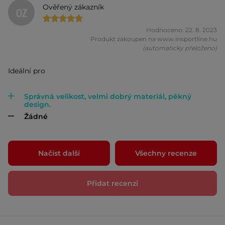
Ověřený zákazník
OZ
Hodnoceno: 22. 8. 2023
Produkt zakoupen na www.insportline.hu
(automaticky přeloženo)
Ideální pro
Správná velikost, velmi dobrý materiál, pěkný
design.
Žádné
Načíst další
Všechny recenze
Přidat recenzi