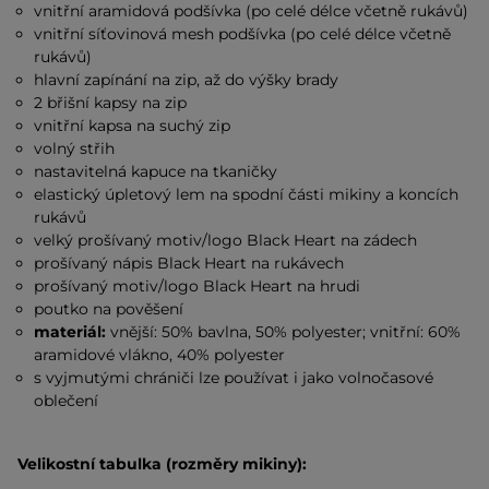
vnitřní aramidová podšívka (po celé délce včetně rukávů)
vnitřní síťovinová mesh podšívka (po celé délce včetně
rukávů)
hlavní zapínání na zip, až do výšky brady
2 břišní kapsy na zip
vnitřní kapsa na suchý zip
volný střih
nastavitelná kapuce na tkaničky
elastický úpletový lem na spodní části mikiny a koncích
rukávů
velký prošívaný motiv/logo Black Heart na zádech
prošívaný nápis Black Heart na rukávech
prošívaný motiv/logo Black Heart na hrudi
poutko na pověšení
materiál:
vnější: 50% bavlna, 50% polyester; vnitřní: 60%
aramidové vlákno, 40% polyester
s vyjmutými chrániči lze používat i jako volnočasové
oblečení
Velikostní tabulka (rozměry mikiny):