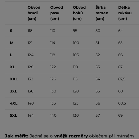
Obvod
Obvod
Obvod
Šířka
Délka
hrudi
pasu
boků
ramen
rukávu
(cm)
(cm)
(cm)
(cm)
(cm)
S
118
110
95
50
64
M
121
114
100
51
65
L
124
118
105
52
66
XL
128
122
110
53
67
XXL
132
126
115
54
67,5
3XL
136
130
120
55
68
4XL
140
135
125
56
68,5
5XL
144
140
130
57
69
Jak měřit:
Jedná se o
vnější rozměry
oblečení při mírném