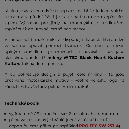
zvyšuje oděruvzdornost tkaniny při případném pádu.
Mikina je vybavena dvěma kapsami na břiše, jednou vnitřní
kapsou a v přední části je pak opatřena celorozepínacím
zipem. Výhodou pro jízdy na motocyklu je prodloužení
zapínání až do úrovně jemně pod bradou.
V neposlední řadě mikina disponuje kapucí, kterou lze
velikostně upravit pomocí tkaniček. Co není u mikin
úplným pravidlem, je možnost je pověsit - tak jako
klasickou bundu. U
mikiny W-TEC Black Heart Kustom
Kulture
tak najdete i poutko.
A co dokresluje design a pojetí celé mikiny - to jsou
prošívané motorkářské motivy - včetně velkého loga na
zádech. A to vše tady pěkně tvrdí muziku!
Technický popis:
vyjímatelné CE chrániče level 2 na loktech a ramenech
příprava pro zádový chránič (není součástí balení -
doporučujeme přikoupit například
PRO-TEC SW-253-A
)