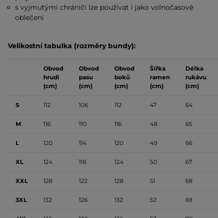
s vyjmutými chrániči lze používat i jako volnočasové
oblečení
Velikostní tabulka (rozměry bundy):
Obvod
Obvod
Obvod
Šířka
Délka
hrudi
pasu
boků
ramen
rukávu
(cm)
(cm)
(cm)
(cm)
(cm)
S
112
106
112
47
64
M
116
110
116
48
65
L
120
114
120
49
66
XL
124
118
124
50
67
XXL
128
122
128
51
68
3XL
132
126
132
52
69