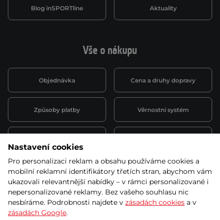
Blog inSPORTline
Aktuality
Vše o nákupu
Objednávka
Cena a druhy dopravy
Způsoby platby
Věrnostní systém
Montáž a servis
Reklamace a záruka
Nastavení cookies
Pro personalizaci reklam a obsahu používáme cookies a
Půjčovna
Kariéra
mobilní reklamní identifikátory třetích stran, abychom vám
obchodní podmínky
ukazovali relevantnější nabídky – v rámci personalizované i
nepersonalizované reklamy. Bez vašeho souhlasu nic
nesbíráme. Podrobnosti najdete v
zásadách cookies
a v
zásadách Google
.