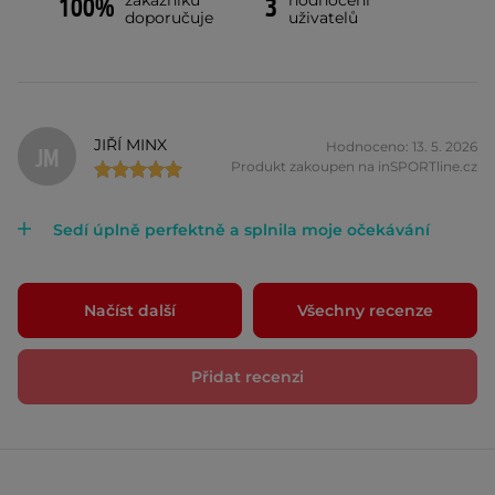
zákazníků
hodnocení
100%
3
doporučuje
uživatelů
JIŘÍ MINX
Hodnoceno: 13. 5. 2026
JM
Produkt zakoupen na inSPORTline.cz
Sedí úplně perfektně a splnila moje očekávání
Načíst další
Všechny recenze
Přidat recenzi