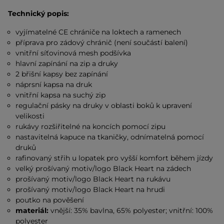
Technický popis:
vyjímatelné CE chrániče na loktech a ramenech
příprava pro zádový chránič (není součástí balení)
vnitřní síťovinová mesh podšívka
hlavní zapínání na zip a druky
2 břišní kapsy bez zapínání
náprsní kapsa na druk
vnitřní kapsa na suchý zip
regulační pásky na druky v oblasti boků k upravení
velikosti
rukávy rozšiřitelné na koncích pomocí zipu
nastavitelná kapuce na tkaničky, odnímatelná pomocí
druků
rafinovaný střih u lopatek pro vyšší komfort během jízdy
velký prošívaný motiv/logo Black Heart na zádech
prošívaný motiv/logo Black Heart na rukávu
prošívaný motiv/logo Black Heart na hrudi
poutko na pověšení
materiál:
vnější: 35% bavlna, 65% polyester; vnitřní: 100%
polyester