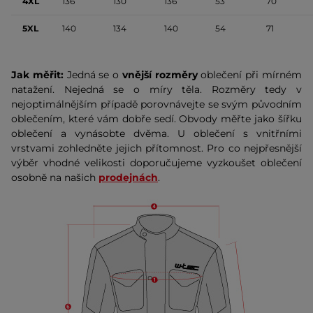
4XL
136
130
136
53
70
5XL
140
134
140
54
71
Jak měřit:
Jedná se o
vnější rozměry
oblečení při mírném
natažení. Nejedná se o míry těla. Rozměry tedy v
nejoptimálnějším případě porovnávejte se svým původním
oblečením, které vám dobře sedí. Obvody měřte jako šířku
oblečení a vynásobte dvěma. U oblečení s vnitřními
vrstvami zohledněte jejich přítomnost. Pro co nejpřesnější
výběr vhodné velikosti doporučujeme vyzkoušet oblečení
osobně na našich
prodejnách
.