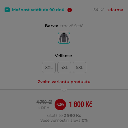
Možnost vrátit do 90 dnů
54 Kč
zdarma
Barva:
tmavě šedá
Velikost:
XXL
4XL
5XL
Zvolte variantu produktu
4 790 Kč
1 800 Kč
-62%
s DPH
ušetříte
2 990 Kč
Vaše věrnostní sleva
0%