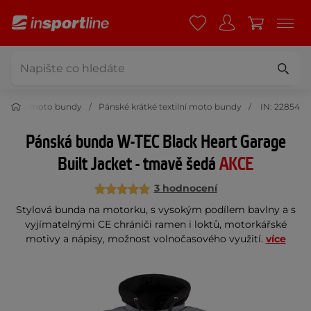
textilní moto bundy
Pánské krátké textilní moto bundy
IN: 22854
Pánská bunda W-TEC Black Heart Garage
Built Jacket - tmavě šedá
AKCE
3 hodnocení
Stylová bunda na motorku, s vysokým podílem bavlny a s
vyjímatelnými CE chrániči ramen i loktů, motorkářské
motivy a nápisy, možnost volnočasového využití.
více