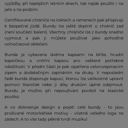
vyjížďky při teplejších letních dnech, tak najde použití i na
jaře a na podzim.
Certifikované chrániče na loktech a ramenech pak přispívají
k bezpečné jízdě. Bundu lze ještě doplnit o chránič zad
(není součástí balení). Všechny chrániče lze z bundy snadno
vyjmout a pak ji můžete používat jako pohodlné
volnočasové oblečení.
Bunda je vybavena dvěma kapsami na břiše, hrudní
kapsičkou a vnitřní kapsou pro veškeré potřebné
náležitosti. V přední části je pak opatřena celorozepínacím
zipem a dodatečným zapínáním na druky. V neposlední
řadě bunda disponuje kapucí, kterou lze velikostně upravit
pomocí tkaniček nebo ji díky drukům úplně odejmout.
Bundu je možno při nepoužívání pověsit na klasické
poutko.
A co dokresluje design a pojetí celé bundy - to jsou
prošívané motorkářské motivy - včetně velkého loga na
zádech. A to vše tady pěkně tvrdí muziku!