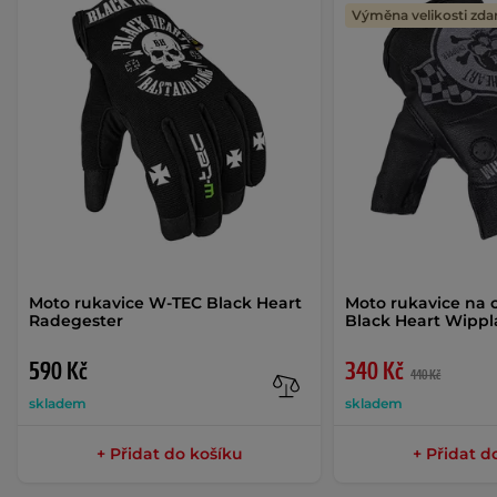
Výměna velikosti zd
Moto rukavice W-TEC Black Heart
Moto rukavice na
Radegester
Black Heart Wipp
590 Kč
340 Kč
440 Kč
skladem
skladem
+ Přidat do košíku
+ Přidat d