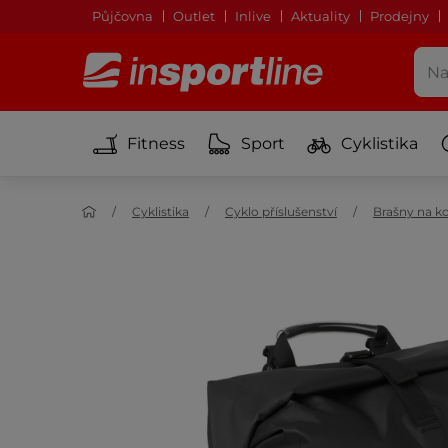
Půjčovna
Outlet
Inlive
Aktuality
Prodejny
Fitness
Sport
Cyklistika
Cyklistika
Cyklo příslušenství
Brašny na k