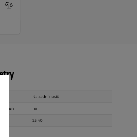
etry
Na zadní nosič
telefon
ne
25.40 l