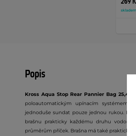
269 K
sklade
Popis
Kross Aqua Stop Rear Pannier Bag 25,4l
j
poloautomatickým upínacím systémem. 
jednoduše sundat pouze jednou rukou. Díky
brašnu prakticky každému druhu vodorovn
průměrům příček. Brašna má také praktickou 