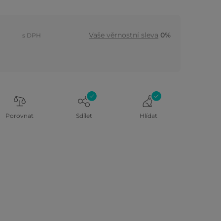
Vaše věrnostní sleva
0%
s DPH
Porovnat
Sdílet
Hlídat