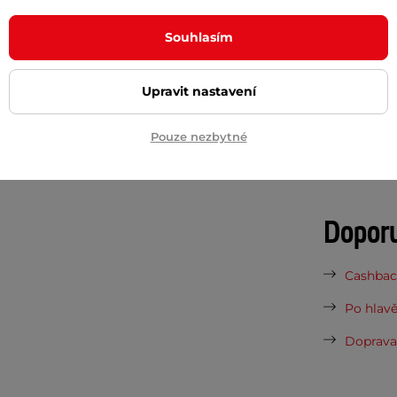
Potřeb
Souhlasím
7 důvodů
Upravit nastavení
teriálu
Nová sez
vynesou 
lefonu i skladného oblečení
Pouze nezbytné
Vaše do
půjčovn
 nosiče
Dopor
Cashback
Po hlavě
Doprava 