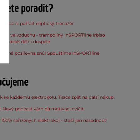
ujete poradit?
, proč si pořídit eliptický trenažér
óna ve vzduchu - trampolíny inSPORTline Irbiso
do oblak děti i dospělé
stupná posilovna snů! Spouštíme inSPORTline
u
učujeme
 ke každému elektrokolu. Tisíce zpět na další nákup.
: Nový podcast vám dá motivaci cvičit
100% seřízených elektrokol - stačí jen nasednout!