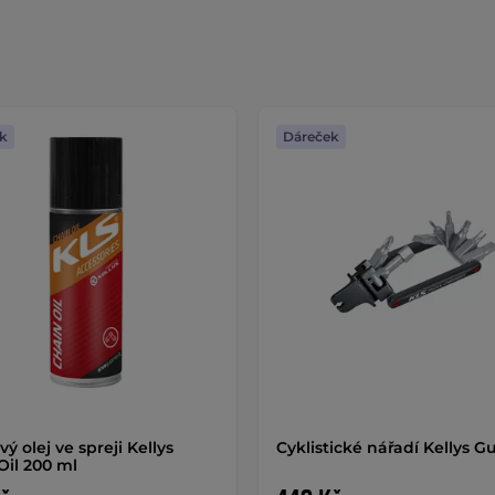
k
Dáreček
ý olej ve spreji Kellys
Cyklistické nářadí Kellys G
Oil 200 ml