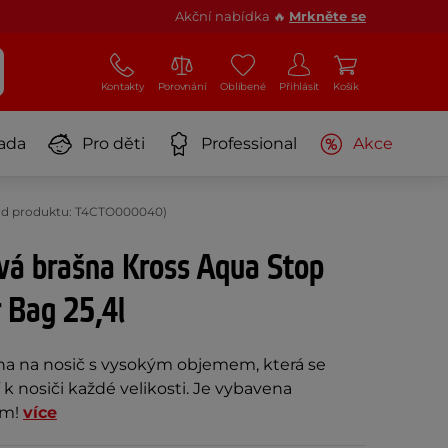
Akční nabídka 🔥
Mrkněte se
Kontakty
Porovnání
Oblíbené
Přihlásit
Košík
ada
Pro děti
Professional
Akce
Kód produktu: T4CTO000040)
vá brašna Kross Aqua Stop
 Bag 25,4l
a na nosič s vysokým objemem, která se
k nosiči každé velikosti. Je vybavena
em!
více