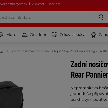
Věrnostní systém
2. jakost
Kariéra
Moto
Outdoor
Zdraví a krása
Zahr
olo
Zadní nosičová brašna Kross Aqua Stop Rear Pannier Bag 25,4l (
Zadní nosičo
Rear Pannier
Nepromokavá brašn
jednoduše připevní 
praktickým poutk