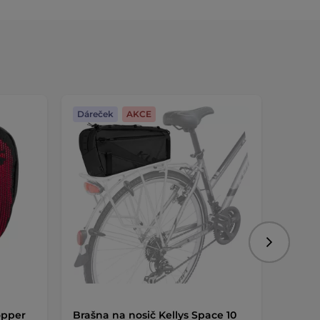
Dáreček
AKCE
Dáreč
Následujíc
opper
Brašna na nosič Kellys Space 10
Brašna