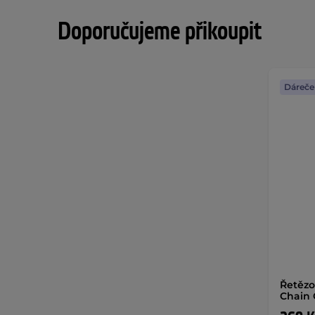
Doporučujeme přikoupit
Dáreče
Řetězov
Chain 