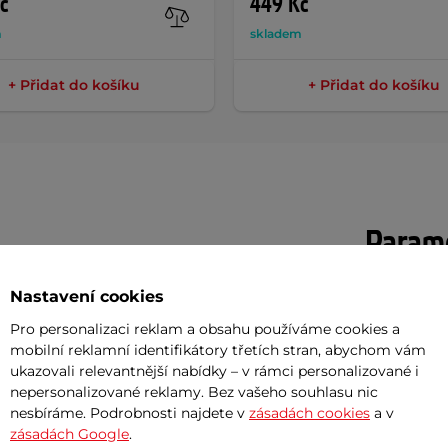
č
449 Kč
m
skladem
+ Přidat do košíku
+ Přidat do košíku
Param
Nastavení cookies
e větší nepromokavá brašna na nosič s
Umístění
Pro personalizaci reklam a obsahu používáme cookies a
Díky tomu můžete brašnu z nosiče
mobilní reklamní identifikátory třetích stran, abychom vám
Okénko pro 
 nastavitelným přezkám přizpůsobíte
ukazovali relevantnější nabídky – v rámci personalizované i
nepersonalizované reklamy. Bez vašeho souhlasu nic
Objem
ého nosiče, stejně tak jako různým
nesbíráme. Podrobnosti najdete v
zásadách cookies
a v
rukojeť.
zásadách Google
.