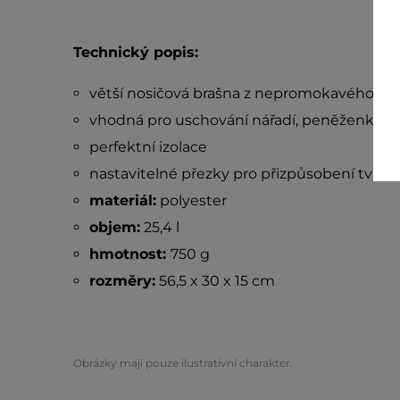
Technický popis:
větší nosičová brašna z nepromokavého ma
vhodná pro uschování nářadí, peněženky, te
perfektní izolace
nastavitelné přezky pro přizpůsobení tvaru
materiál:
polyester
objem:
25,4 l
hmotnost:
750 g
rozměry:
56,5 x 30 x 15 cm
Obrázky mají pouze ilustrativní charakter.