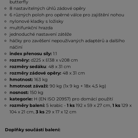
butterfly
8 nastavitelných úhlů zádové opěry
6 různých poloh pro opěrné válce pro zajištění nohou
nylonové kladky s ložisky
multifunkční hrazda
jednoduché nastavení zátěže
háčky pro zavěšení nepoužívaných adaptérů a dalšího
náčiní
index přenosu síly:
1:1
rozměry:
d225 x š138 x v208 cm
rozměry sedáku
: 48 x 31 cm
rozměry zádové opěry:
48 x 31 cm
hmotnost:
163 kg
hmotnost závaží:
90 kg (1x 9 kg + 18x 4,5 kg)
nosnost:
150 kg
kategorie:
H (EN ISO 20957) pro domácí použití
rozměry balení:
5 krabic -
1 ks
192 x 59 x 27 cm,
1 ks
129 x
104 x 21 cm,
3 ks
29 x 17 x 12 cm
Doplňky součástí balení: