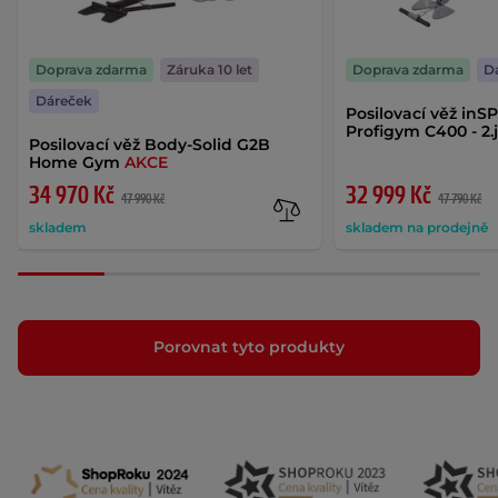
Doprava zdarma
Záruka 10 let
Doprava zdarma
D
Dáreček
Posilovací věž inS
Profigym C400 - 2.
Posilovací věž Body-Solid G2B
Home Gym
AKCE
34 970 Kč
32 999 Kč
47 990 Kč
47 790 Kč
skladem
skladem na prodejně
Porovnat tyto produkty