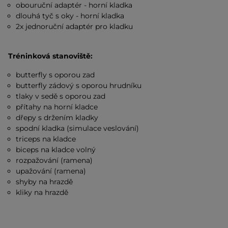
obouruční adaptér - horní kladka
dlouhá tyč s oky - horní kladka
2x jednoruční adaptér pro kladku
Tréninková stanoviště:
butterfly s oporou zad
butterfly zádový s oporou hrudníku
tlaky v sedě s oporou zad
přítahy na horní kladce
dřepy s držením kladky
spodní kladka (simulace veslování)
triceps na kladce
biceps na kladce volný
rozpažování (ramena)
upažování (ramena)
shyby na hrazdě
kliky na hrazdě