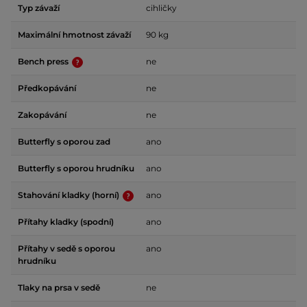
Typ závaží
cihličky
Maximální hmotnost závaží
90 kg
Bench press
ne
Předkopávání
ne
Zakopávání
ne
Butterfly s oporou zad
ano
Butterfly s oporou hrudníku
ano
Stahování kladky (horní)
ano
Přítahy kladky (spodní)
ano
Přítahy v sedě s oporou
ano
hrudníku
Tlaky na prsa v sedě
ne