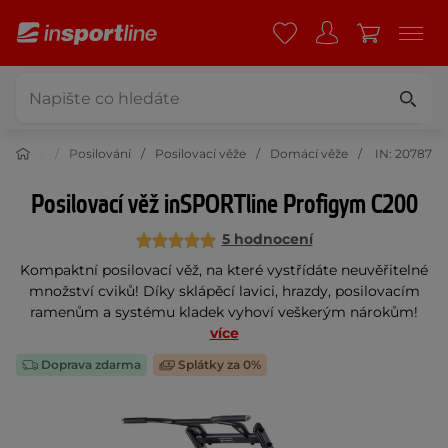
Fitness
Posilování
Posilovací věže
Domácí věže
IN: 20787
Posilovací věž inSPORTline Profigym C200
5 hodnocení
Kompaktní posilovací věž, na které vystřídáte neuvěřitelné
množství cviků! Díky sklápěcí lavici, hrazdy, posilovacím
ramenům a systému kladek vyhoví veškerým nárokům!
více
Doprava zdarma
Splátky za 0%