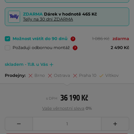
ZDARMA
Dárek v hodnotě
465 Kč
Telly na 30 dní ZDARMA
Možnost vrátit do 90 dnů
1 086 Kč
zdarma
Požaduji odbornou montáž
2 490 Kč
skladem - 11.8. u Vás
Prodejny:
Brno
Ostrava
Praha 10
Vítkov
36 190 Kč
s DPH
Vaše věrnostní sleva
0%