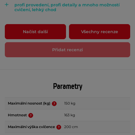
profi provedení, profi detaily a mnoho možností
cvičení, lehký chod
Načíst další
Všechny recenze
Přidat recenzi
Parametry
Maximální nosnost (kg)
150 kg
Hmotnost
163 kg
Maximální výška cvičence
200 cm