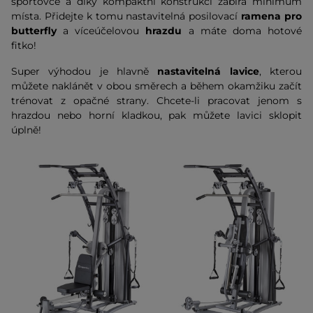
sportovce a díky kompaktní konstrukci zabírá minimum
místa. Přidejte k tomu nastavitelná posilovací
ramena pro
butterfly
a víceúčelovou
hrazdu
a máte doma hotové
fitko!
Super výhodou je hlavně
nastavitelná lavice
, kterou
můžete naklánět v obou směrech a během okamžiku začít
trénovat z opačné strany. Chcete-li pracovat jenom s
hrazdou nebo horní kladkou, pak můžete lavici sklopit
úplně!