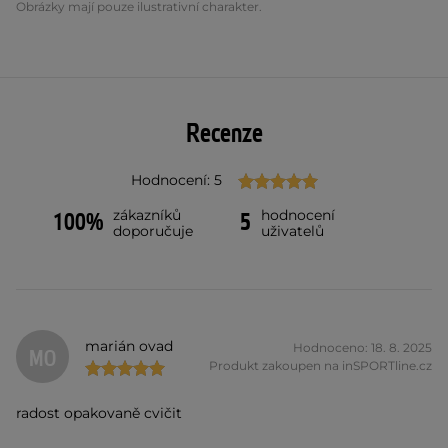
Obrázky mají pouze ilustrativní charakter.
Recenze
Hodnocení: 5
zákazníků
hodnocení
100%
5
doporučuje
uživatelů
marián ovad
Hodnoceno: 18. 8. 2025
MO
Produkt zakoupen na inSPORTline.cz
radost opakovaně cvičit