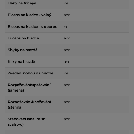
Tlaky na triceps
ne
Biceps na kladce - volný
ano
Biceps na kladce - s oporou
ne
Triceps na kladce
ano
Shyby na hrazdě
ano
Kliky na hrazdě
ano
Zvedání nohou na hrazdě
ne
Rozpažování/upažování
ano
(ramena)
Roznožování/unožování
ano
(stehna)
Stahování lana (břišní
ano
svalstvo)