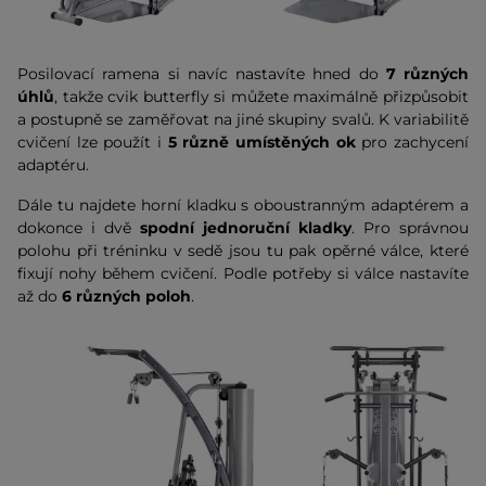
Posilovací ramena si navíc nastavíte hned do
7 různých
úhlů
, takže cvik butterfly si můžete maximálně přizpůsobit
a postupně se zaměřovat na jiné skupiny svalů. K variabilitě
cvičení lze použít i
5 různě umístěných ok
pro zachycení
adaptéru.
Dále tu najdete horní kladku s oboustranným adaptérem a
dokonce i dvě
spodní jednoruční kladky
. Pro správnou
polohu při tréninku v sedě jsou tu pak opěrné válce, které
fixují nohy během cvičení. Podle potřeby si válce nastavíte
až do
6 různých poloh
.