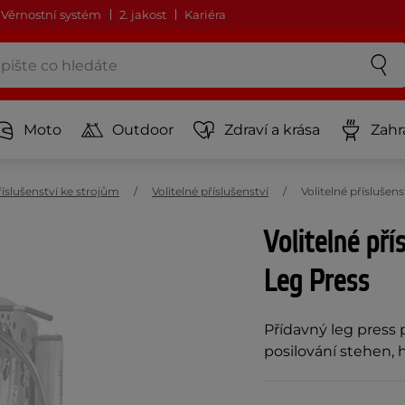
Věrnostní systém
2. jakost
Kariéra
Moto
Outdoor
Zdraví a krása
Zahr
íslušenství ke strojům
Volitelné příslušenství
Volitelné přísluše
Volitelné př
Leg Press
Přídavný leg press
posilování stehen, h