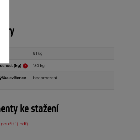
etry
81 kg
osnost (kg)
150 kg
ýška cvičence
bez omezení
nty ke stažení
použití (.pdf)