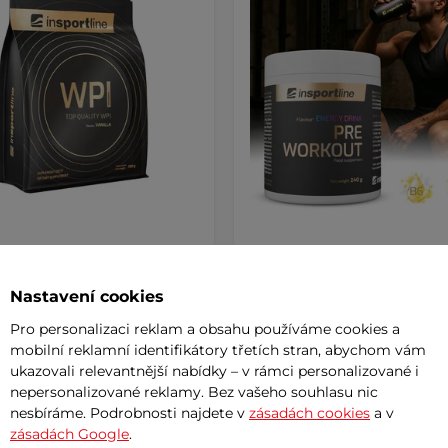
n inSPORTline WPI 700g
Doplněk stravy inSPORTlin
Workout 240g
Nastavení cookies
 Kč
459 Kč
Pro personalizaci reklam a obsahu používáme cookies a
m
skladem
mobilní reklamní identifikátory třetích stran, abychom vám
ukazovali relevantnější nabídky – v rámci personalizované i
+ Přidat do košíku
+ Přidat do košíku
nepersonalizované reklamy. Bez vašeho souhlasu nic
nesbíráme. Podrobnosti najdete v
zásadách cookies
a v
zásadách Google
.