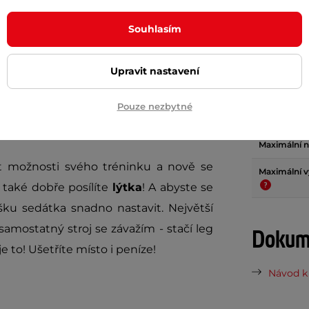
Souhlasím
Param
Upravit nastavení
Pouze nezbytné
posilovací věži
inSPORTline Profigym
Hmotnost
Maximální n
it možnosti svého tréninku a nově se
Maximální v
e také dobře posílíte
lýtka
! A abyste se
ýšku sedátka snadno nastavit. Největší
samostatný stroj se závažím - stačí leg
Dokume
 to! Ušetříte místo i peníze!
Návod k 