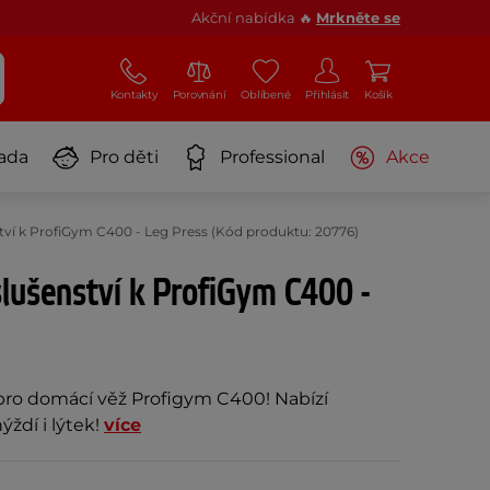
Akční nabídka 🔥
Mrkněte se
Kontakty
Porovnání
Oblíbené
Přihlásit
Košík
ada
Pro děti
Professional
Akce
nství k ProfiGym C400 - Leg Press (Kód produktu: 20776)
íslušenství k ProfiGym C400 -
 pro domácí věž Profigym C400! Nabízí
ýždí i lýtek!
více