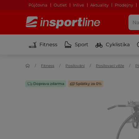
Půjčovna
Outlet
Inlive
Aktuality
Prodejny
Fitness
Sport
Cyklistika
Fitness
Posilování
Posilovací věže
Př
Doprava zdarma
Splátky za 0%