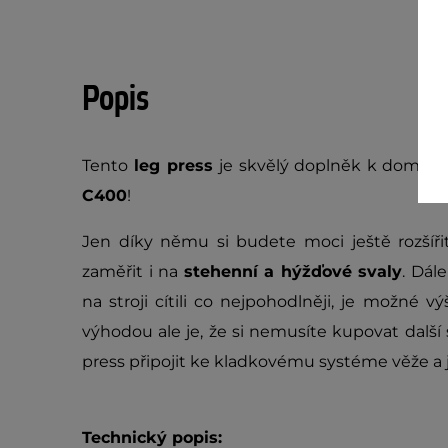
Popis
Tento
leg press
je skvělý doplněk k domácí 
C400
!
Jen díky němu si budete moci ještě rozšíř
zaměřit i na
stehenní a hýžďové svaly
. Dál
na stroji cítili co nejpohodlněji, je možné v
výhodou ale je, že si nemusíte kupovat další 
press připojit ke kladkovému systéme věže a je
Technický popis: