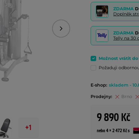
ZDARMA
D
Doplněk st
Následující
ZDARMA
D
Telly na 3
Možnost vrátit d
Požaduji odborno
E-shop:
skladem - 10.
Prodejny:
Brno
9 890 Kč
+1
nebo 4 × 2 472 Kč s