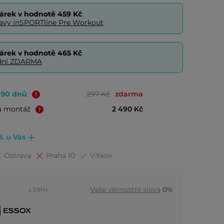
árek v hodnotě
459 Kč
ravy inSPORTline Pre Workout
árek v hodnotě
465 Kč
0 dní ZDARMA
o 90 dnů
297 Kč
zdarma
u montáž
2 490 Kč
8. u Vás
Ostrava
Praha 10
Vítkov
Vaše věrnostní sleva
0%
s DPH