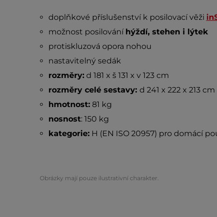
doplňkové příslušenství k posilovací věži
in
možnost posilování
hýždí, stehen i lýtek
protiskluzová opora nohou
nastavitelný sedák
rozměry:
d 181 x š 131 x v 123 cm
rozměry celé sestavy:
d 241 x 222 x 213 cm
hmotnost:
81 kg
nosnost
: 150 kg
kategorie:
H (EN ISO 20957) pro domácí pou
Obrázky mají pouze ilustrativní charakter.