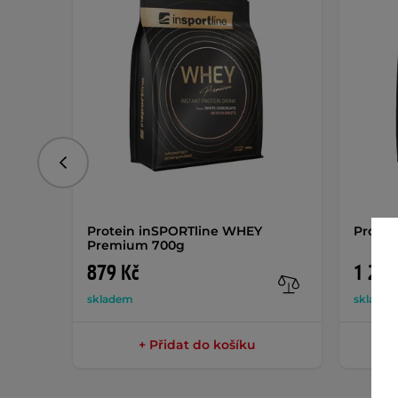
Předchozí
Protein inSPORTline WHEY
Protei
Premium 700g
879 Kč
1 289
skladem
sklade
+ Přidat do košíku