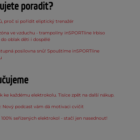
ujete poradit?
, proč si pořídit eliptický trenažér
óna ve vzduchu - trampolíny inSPORTline Irbiso
do oblak děti i dospělé
stupná posilovna snů! Spouštíme inSPORTline
u
učujeme
 ke každému elektrokolu. Tisíce zpět na další nákup.
: Nový podcast vám dá motivaci cvičit
100% seřízených elektrokol - stačí jen nasednout!