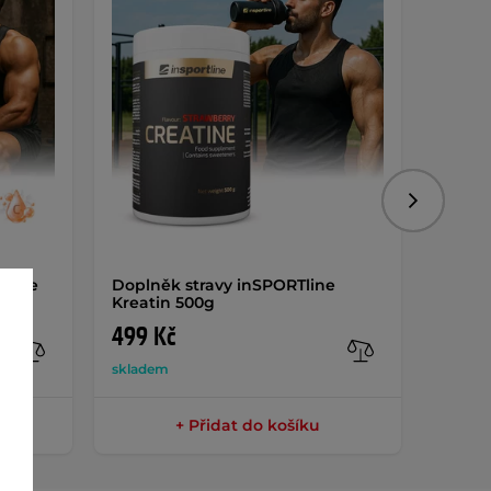
Dáreč
Následujíc
e Pre
Doplněk stravy inSPORTline
Posilo
Kreatin 500g
Profi
499 Kč
47 7
skladem
sklade
+ Přidat do košíku