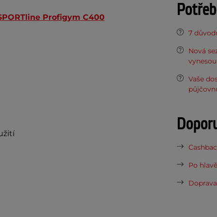
Potřeb
SPORTline Profigym C400
7 důvodů
Nová sez
vynesou 
Vaše do
půjčovn
Dopor
žití
Cashback
Po hlavě
Doprava 