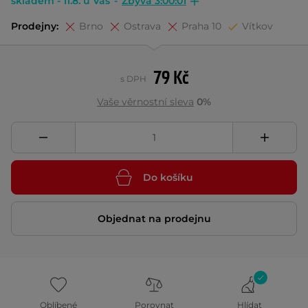
skladem - 11.8. u Vás
-
Zbývá 3:00:01
Prodejny:
Brno
Ostrava
Praha 10
Vítkov
79 Kč
s DPH
Vaše věrnostní sleva
0%
Do košíku
Objednat na prodejnu
Oblíbené
Porovnat
Hlídat