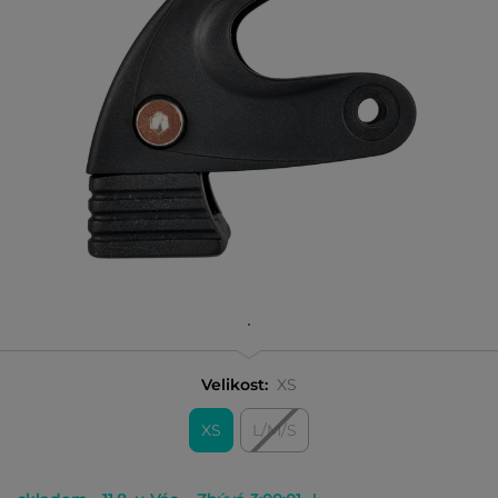
Velikost:
XS
XS
L/M/S