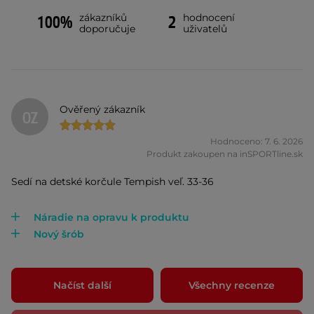
zákazníků
hodnocení
100%
2
doporučuje
uživatelů
Ověřený zákazník
OZ
Hodnoceno: 7. 6. 2026
Produkt zakoupen na inSPORTline.sk
Sedí na detské korčule Tempish veľ. 33-36
Náradie na opravu k produktu
Nový šrób
Načíst další
Všechny recenze