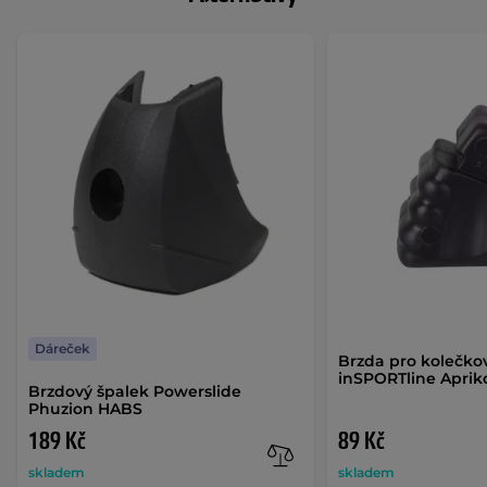
Dáreček
Brzda pro kolečko
inSPORTline Aprik
Brzdový špalek Powerslide
Phuzion HABS
189 Kč
89 Kč
skladem
skladem