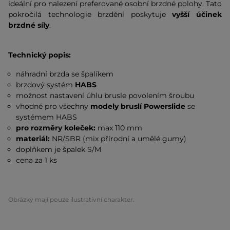
ideální pro nalezení preferované osobní brzdné polohy. Tato
pokročilá technologie brzdění poskytuje
vyšší účinek
brzdné síly
.
Technický popis:
náhradní brzda se špalíkem
brzdový systém
HABS
možnost nastavení úhlu brusle povolením šroubu
vhodné pro všechny
modely bruslí Powerslide
se
systémem HABS
pro rozměry koleček:
max 110 mm
materiál:
NR/SBR (mix přírodní a umělé gumy)
doplňkem je špalek S/M
cena za 1 ks
Obrázky mají pouze ilustrativní charakter.