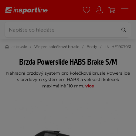
lečkové brusle
Vše pro kolečkové brusle
Brzdy
IN: HEJ907031
Brzda Powerslide HABS Brake S/M
Náhradní brzdový systém pro kolečkové brusle Powerslide
s brzdovým systémem HABS a velikostí koleček
maximálně 110 mm.
více