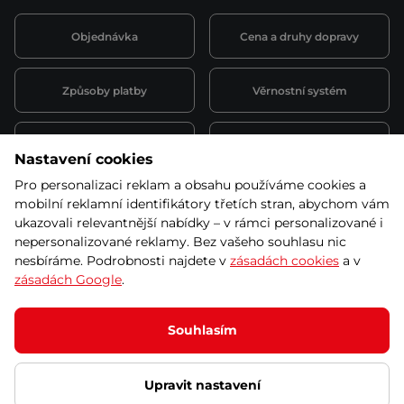
Objednávka
Cena a druhy dopravy
Způsoby platby
Věrnostní systém
Montáž a servis
Reklamace a záruka
Nastavení cookies
Pro personalizaci reklam a obsahu používáme cookies a
Půjčovna
Kariéra
mobilní reklamní identifikátory třetích stran, abychom vám
obchodní podmínky
ukazovali relevantnější nabídky – v rámci personalizované i
nepersonalizované reklamy. Bez vašeho souhlasu nic
nesbíráme. Podrobnosti najdete v
zásadách cookies
a v
zásadách Google
.
© 2026 SEVEN SPORT s.r.o Všechna práva vyhrazena
Podle zákona o evidenci tržeb je prodávající povinen vystavit
Souhlasím
kupujícímu účtenku.
Zároveň je povinen zaevidovat přijatou tržbu u správce daně online; v
případě technického výpadku pak nejpozději do 48 hodin.
Upravit nastavení
Ochrana osobních údajů
Nastavení cookies
Vnitřní oznamovací