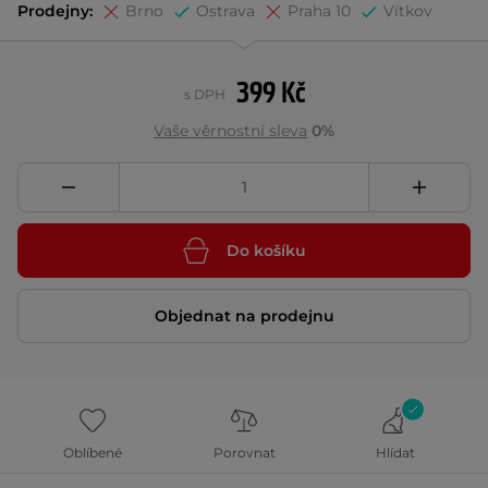
Prodejny:
Brno
Ostrava
Praha 10
Vítkov
399 Kč
s DPH
Vaše věrnostní sleva
0%
Do košíku
Objednat na prodejnu
Oblíbené
Porovnat
Hlídat