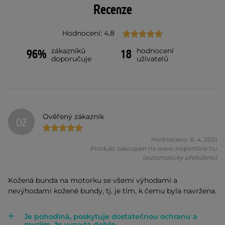
Recenze
Hodnocení: 4.8
zákazníků
hodnocení
96%
18
doporučuje
uživatelů
Ověřený zákazník
OZ
Hodnoceno: 6. 4. 2021
Produkt zakoupen na www.insportline.hu
(automaticky přeloženo)
Kožená bunda na motorku se všemi výhodami a
nevýhodami kožené bundy, tj. je tím, k čemu byla navržena.
Je pohodlná, poskytuje dostatečnou ochranu a
myslím, že vypadá dobře.