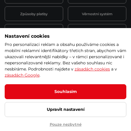
Způsoby platby
Věrnostní systém
Montáž a servis
Reklamace a záruka
Nastavení cookies
Pro personalizaci reklam a obsahu používáme cookies a
Půjčovna
Kariéra
mobilní reklamní identifikátory třetích stran, abychom vám
obchodní podmínky
ukazovali relevantnější nabídky – v rámci personalizované i
nepersonalizované reklamy. Bez vašeho souhlasu nic
nesbíráme. Podrobnosti najdete v
zásadách cookies
a v
zásadách Google
.
© 2026 SEVEN SPORT s.r.o Všechna práva vyhrazena
Podle zákona o evidenci tržeb je prodávající povinen vystavit
Souhlasím
kupujícímu účtenku.
Zároveň je povinen zaevidovat přijatou tržbu u správce daně online; v
případě technického výpadku pak nejpozději do 48 hodin.
Upravit nastavení
Ochrana osobních údajů
Nastavení cookies
Vnitřní oznamovací
systém
Prohlášení přístupnosti
Pouze nezbytné