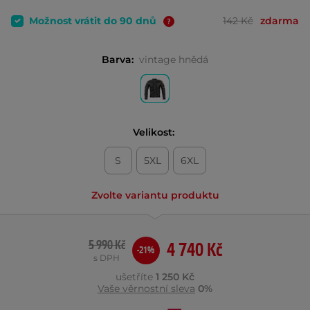
Možnost vrátit do 90 dnů
142 Kč
zdarma
Barva:
vintage hnědá
Velikost:
S
5XL
6XL
Zvolte variantu produktu
5 990 Kč
4 740 Kč
-21%
s DPH
ušetříte
1 250 Kč
Vaše věrnostní sleva
0%