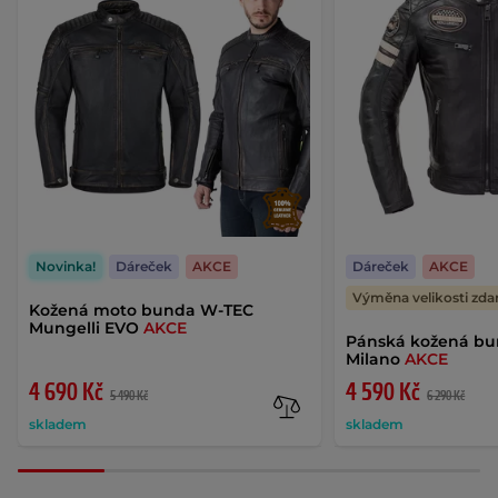
Novinka!
Dáreček
AKCE
Dáreček
AKCE
Výměna velikosti zd
Kožená moto bunda W-TEC
Mungelli EVO
AKCE
Pánská kožená b
Milano
AKCE
4 690 Kč
4 590 Kč
5 490 Kč
6 290 Kč
skladem
skladem