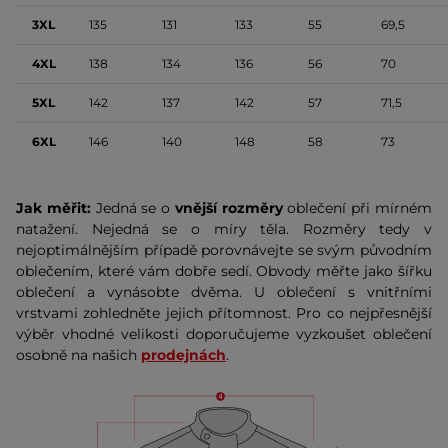
3XL
135
131
133
55
69,5
4XL
138
134
136
56
70
5XL
142
137
142
57
71,5
6XL
146
140
148
58
73
Jak měřit:
Jedná se o
vnější rozměry
oblečení při mírném
natažení. Nejedná se o míry těla. Rozměry tedy v
nejoptimálnějším případě porovnávejte se svým původním
oblečením, které vám dobře sedí. Obvody měřte jako šířku
oblečení a vynásobte dvěma. U oblečení s vnitřními
vrstvami zohledněte jejich přítomnost. Pro co nejpřesnější
výběr vhodné velikosti doporučujeme vyzkoušet oblečení
osobně na našich
prodejnách
.