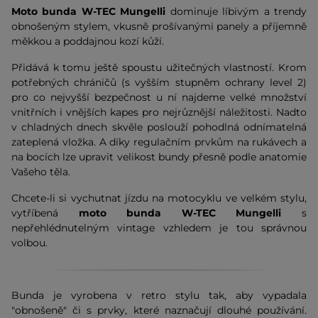
Moto bunda W-TEC Mungelli
dominuje líbivým a trendy
obnošeným stylem, vkusně prošívanými panely a příjemně
měkkou a poddajnou kozí kůží.
Přidává k tomu ještě spoustu užitečných vlastností. Krom
potřebných chráničů (s vyšším stupněm ochrany level 2)
pro co nejvyšší bezpečnost u ní najdeme velké množství
vnitřních i vnějších kapes pro nejrůznější náležitosti. Nadto
v chladných dnech skvěle poslouží pohodlná odnímatelná
zateplená vložka. A díky regulačním prvkům na rukávech a
na bocích lze upravit velikost bundy přesně podle anatomie
Vašeho těla.
Chcete-li si vychutnat jízdu na motocyklu ve velkém stylu,
vytříbená
moto bunda W-TEC Mungelli
s
nepřehlédnutelným vintage vzhledem je tou správnou
volbou.
Bunda je vyrobena v retro stylu tak, aby vypadala
"obnošeně" či s prvky, které naznačují dlouhé používání.