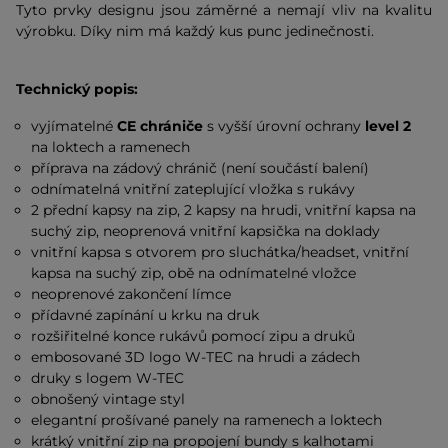
Tyto prvky designu jsou záměrné a nemají vliv na kvalitu
výrobku. Díky nim má každý kus punc jedinečnosti.
Technický popis:
vyjímatelné
CE chrániče
s vyšší úrovní ochrany
level 2
na loktech a ramenech
příprava na zádový chránič (není součástí balení)
odnímatelná vnitřní zateplující vložka s rukávy
2 přední kapsy na zip, 2 kapsy na hrudi, vnitřní kapsa na
suchý zip, neoprenová vnitřní kapsička na doklady
vnitřní kapsa s otvorem pro sluchátka/headset, vnitřní
kapsa na suchý zip, obě na odnímatelné vložce
neoprenové zakončení límce
přídavné zapínání u krku na druk
rozšiřitelné konce rukávů pomocí zipu a druků
embosované 3D logo W-TEC na hrudi a zádech
druky s logem W-TEC
obnošený vintage styl
elegantní prošívané panely na ramenech a loktech
krátký vnitřní zip na propojení bundy s kalhotami