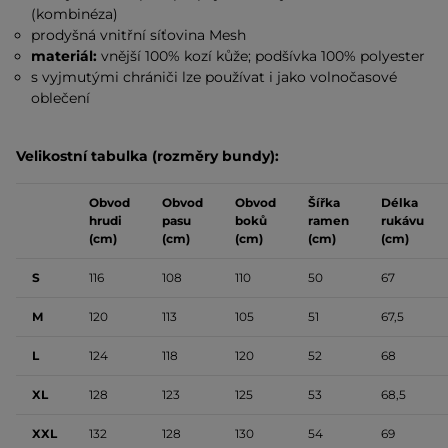
(kombinéza)
prodyšná vnitřní síťovina Mesh
materiál:
vnější 100% kozí kůže; podšívka 100% polyester
s vyjmutými chrániči lze používat i jako volnočasové
oblečení
Velikostní tabulka (rozměry bundy):
Obvod
Obvod
Obvod
Šířka
Délka
hrudi
pasu
boků
ramen
rukávu
(cm)
(cm)
(cm)
(cm)
(cm)
S
116
108
110
50
67
M
120
113
105
51
67,5
L
124
118
120
52
68
XL
128
123
125
53
68,5
XXL
132
128
130
54
69