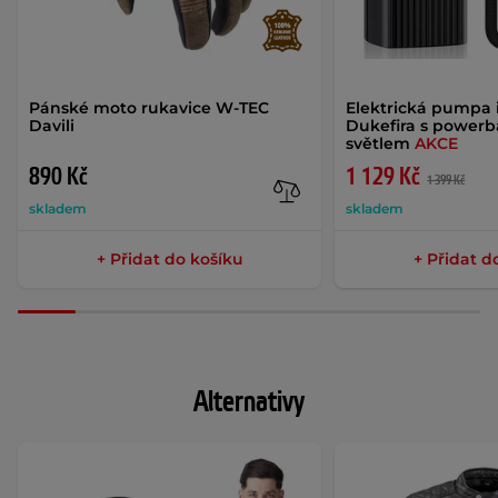
Pánské moto rukavice W-TEC
Elektrická pumpa 
Davili
Dukefira s power
světlem
AKCE
890 Kč
1 129 Kč
1 399 Kč
skladem
skladem
+ Přidat do košíku
+ Přidat d
Alternativy