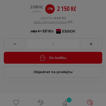
2 590 Kč
2 150 Kč
-17%
s DPH
ušetříte
440 Kč
Vaše věrnostní sleva
0%
nebo 4 × 537 Kč s
Do košíku
Objednat na prodejnu