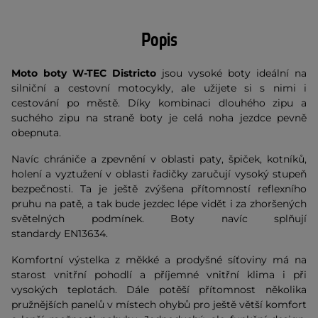
Popis
Moto boty W-TEC Districto
jsou vysoké boty ideální na
silniční a cestovní motocykly, ale užijete si s nimi i
cestování po městě. Díky kombinaci dlouhého zipu a
suchého zipu na straně boty je celá noha jezdce pevně
obepnuta.
Navíc chrániče a zpevnění v oblasti paty, špiček, kotníků,
holení a vyztužení v oblasti řadičky zaručují vysoký stupeň
bezpečnosti. Ta je ještě zvýšena přítomností reflexního
pruhu na patě, a tak bude jezdec lépe vidět i za zhoršených
světelných podmínek. Boty navíc splňují
standardy EN13634.
Komfortní výstelka z měkké a prodyšné síťoviny má na
starost vnitřní pohodlí a příjemné vnitřní klima i při
vysokých teplotách. Dále potěší přítomnost několika
pružnějších panelů v místech ohybů pro ještě větší komfort