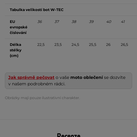
Tabulka velikostí bot W-TEC
EU
36
37
38
39
40
41
evropské
číslování
Délka
22,5
23,5
24,5
25,5
26
26,5
stélky
(cm)
Jak správně pečovat
o vaše
moto oblečení
se dozvíte
v našem podrobném rádci.
Obrázky mají pouze ilustrativní charakter.
Recenze