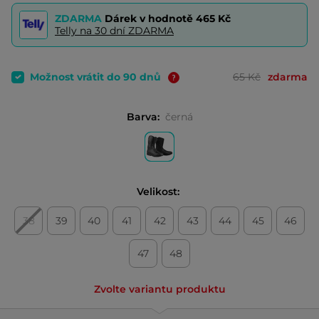
ZDARMA
Dárek v hodnotě
465 Kč
Telly na 30 dní ZDARMA
Možnost vrátit do 90 dnů
65 Kč
zdarma
Barva:
černá
Velikost:
38
39
40
41
42
43
44
45
46
47
48
Zvolte variantu produktu