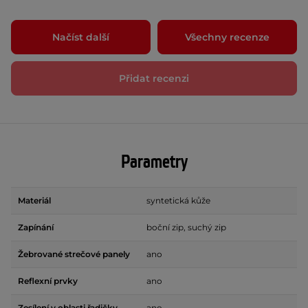
Načíst další
Všechny recenze
Přidat recenzi
Parametry
Materiál
syntetická kůže
Zapínání
boční zip, suchý zip
Žebrované strečové panely
ano
Reflexní prvky
ano
Zesílení v oblasti řadičky
ano