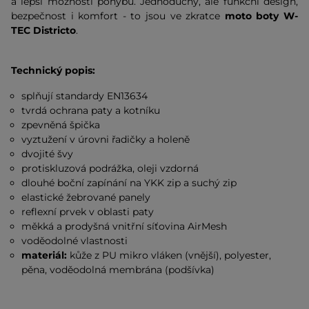
a lepší možnosti pohybu. Jednoduchý, ale funkční design,
bezpečnost i komfort - to jsou ve zkratce
moto boty W-
TEC Districto
.
Technický popis:
splňují standardy EN13634
tvrdá ochrana paty a kotníku
zpevněná špička
vyztužení v úrovni řadičky a holeně
dvojité švy
protiskluzová podrážka, oleji vzdorná
dlouhé boční zapínání na YKK zip a suchý zip
elastické žebrované panely
reflexní prvek v oblasti paty
měkká a prodyšná vnitřní síťovina AirMesh
voděodolné vlastnosti
materiál:
kůže z PU mikro vláken (vnější), polyester,
pěna, voděodolná membrána (podšívka)