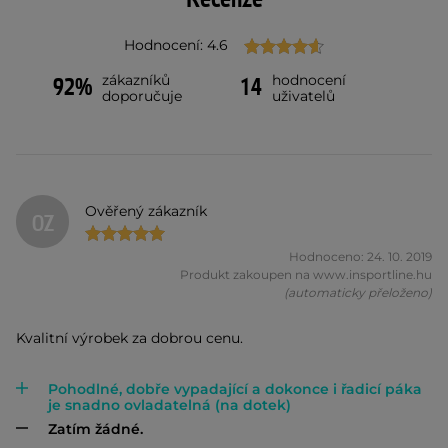
Hodnocení: 4.6
zákazníků
hodnocení
92%
14
doporučuje
uživatelů
Ověřený zákazník
OZ
Hodnoceno: 24. 10. 2019
Produkt zakoupen na www.insportline.hu
(automaticky přeloženo)
Kvalitní výrobek za dobrou cenu.
Pohodlné, dobře vypadající a dokonce i řadicí páka
je snadno ovladatelná (na dotek)
Zatím žádné.