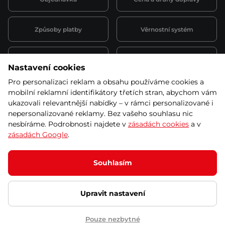
Způsoby platby
Věrnostní systém
Montáž a servis
Reklamace a záruka
Nastavení cookies
Pro personalizaci reklam a obsahu používáme cookies a
Půjčovna
Kariéra
mobilní reklamní identifikátory třetích stran, abychom vám
obchodní podmínky
ukazovali relevantnější nabídky – v rámci personalizované i
nepersonalizované reklamy. Bez vašeho souhlasu nic
nesbíráme. Podrobnosti najdete v
zásadách cookies
a v
zásadách Google
.
© 2026 SEVEN SPORT s.r.o Všechna práva vyhrazena
Podle zákona o evidenci tržeb je prodávající povinen vystavit
Souhlasím
kupujícímu účtenku.
Zároveň je povinen zaevidovat přijatou tržbu u správce daně online; v
případě technického výpadku pak nejpozději do 48 hodin.
Upravit nastavení
Ochrana osobních údajů
Nastavení cookies
Vnitřní oznamovací
systém
Prohlášení přístupnosti
Pouze nezbytné