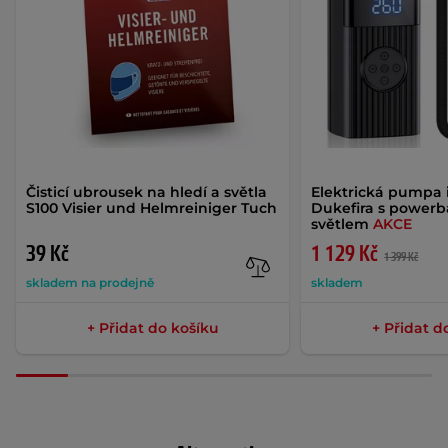
Čisticí ubrousek na hledí a světla
Elektrická pumpa 
S100 Visier und Helmreiniger Tuch
Dukefira s power
světlem
AKCE
39 Kč
1 129 Kč
1 399 Kč
skladem na prodejně
skladem
+ Přidat do košíku
+ Přidat d