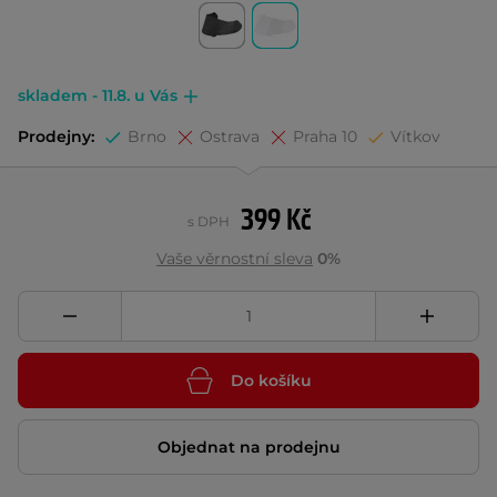
skladem - 11.8. u Vás
Prodejny:
Brno
Ostrava
Praha 10
Vítkov
399 Kč
s DPH
Vaše věrnostní sleva
0%
Do košíku
Objednat na prodejnu