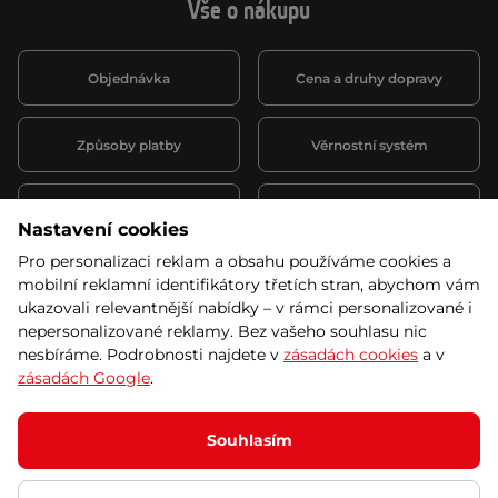
Vše o nákupu
Objednávka
Cena a druhy dopravy
Způsoby platby
Věrnostní systém
Montáž a servis
Reklamace a záruka
Nastavení cookies
Pro personalizaci reklam a obsahu používáme cookies a
Půjčovna
Kariéra
mobilní reklamní identifikátory třetích stran, abychom vám
obchodní podmínky
ukazovali relevantnější nabídky – v rámci personalizované i
nepersonalizované reklamy. Bez vašeho souhlasu nic
nesbíráme. Podrobnosti najdete v
zásadách cookies
a v
zásadách Google
.
© 2026 SEVEN SPORT s.r.o Všechna práva vyhrazena
Podle zákona o evidenci tržeb je prodávající povinen vystavit
Souhlasím
kupujícímu účtenku.
Zároveň je povinen zaevidovat přijatou tržbu u správce daně online; v
případě technického výpadku pak nejpozději do 48 hodin.