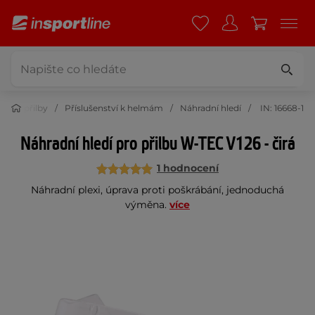
Moto přilby
Příslušenství k helmám
Náhradní hledí
IN: 16668-1
Náhradní hledí pro přilbu W-TEC V126 - čirá
1 hodnocení
Náhradní plexi, úprava proti poškrábání, jednoduchá
výměna.
více