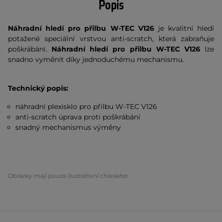
Popis
Náhradní hledí pro přilbu W-TEC V126
je kvalitní hledí
potažené speciální vrstvou anti-scratch, která zabraňuje
poškrábání.
Náhradní hledí pro přilbu W-TEC V126
lze
snadno vyměnit díky jednoduchému mechanismu.
Technický popis:
náhradní plexisklo pro přilbu W-TEC V126
anti-scratch úprava proti poškrábání
snadný mechanismus výměny
Obrázky mají pouze ilustrativní charakter.