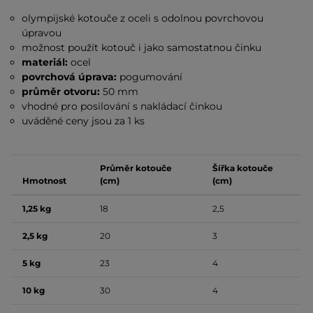
olympijské kotouče z oceli s odolnou povrchovou
úpravou
možnost použít kotouč i jako samostatnou činku
materiál:
ocel
povrchová úprava:
pogumování
průměr otvoru:
50 mm
vhodné pro posilování s nakládací činkou
uváděné ceny jsou za 1 ks
Průměr kotouče
Šířka kotouče
Hmotnost
(cm)
(cm)
1,25 kg
18
2,5
2,5 kg
20
3
5 kg
23
4
10 kg
30
4