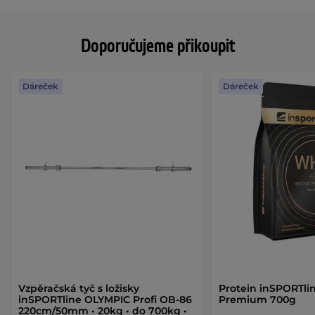
Doporučujeme přikoupit
Dáreček
Dáreček
Vzpěračská tyč s ložisky
Protein inSPORTl
inSPORTline OLYMPIC Profi OB-86
Premium 700g
220cm/50mm • 20kg • do 700kg •