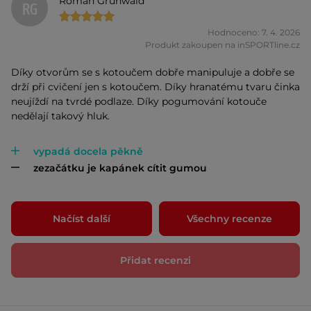
Roman Grünwald
RG
Hodnoceno: 7. 4. 2026
Produkt zakoupen na inSPORTline.cz
Díky otvorům se s kotoučem dobře manipuluje a dobře se
drží při cvičení jen s kotoučem. Díky hranatému tvaru činka
neujíždí na tvrdé podlaze. Díky pogumování kotouče
nedělají takový hluk.
vypadá docela pěkně
zezačátku je kapánek cítit gumou
Načíst další
Všechny recenze
Přidat recenzi