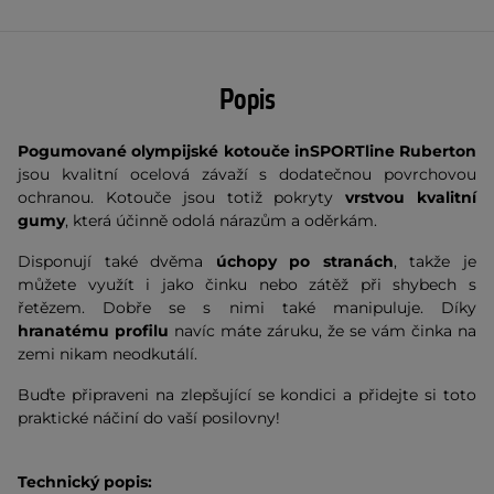
Popis
Pogumované olympijské kotouče inSPORTline Ruberton
jsou kvalitní ocelová závaží s dodatečnou povrchovou
ochranou. Kotouče jsou totiž pokryty
vrstvou kvalitní
gumy
, která účinně odolá nárazům a oděrkám.
Disponují také dvěma
úchopy po stranách
, takže je
můžete využít i jako činku nebo zátěž při shybech s
řetězem. Dobře se s nimi také manipuluje. Díky
hranatému profilu
navíc máte záruku, že se vám činka na
zemi nikam neodkutálí.
Buďte připraveni na zlepšující se kondici a přidejte si toto
praktické náčiní do vaší posilovny!
Technický popis: