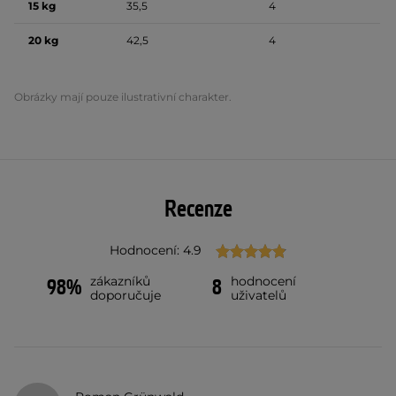
15 kg
35,5
4
20 kg
42,5
4
Obrázky mají pouze ilustrativní charakter.
Recenze
Hodnocení: 4.9
zákazníků
hodnocení
98%
8
doporučuje
uživatelů