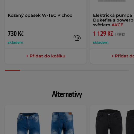
Kožený opasek W-TEC Pichoo
Elektrická pumpa 
Dukefira s power
světlem
AKCE
730 Kč
1 129 Kč
1 399 Kč
skladem
skladem
+ Přidat do košíku
+ Přidat d
Alternativy