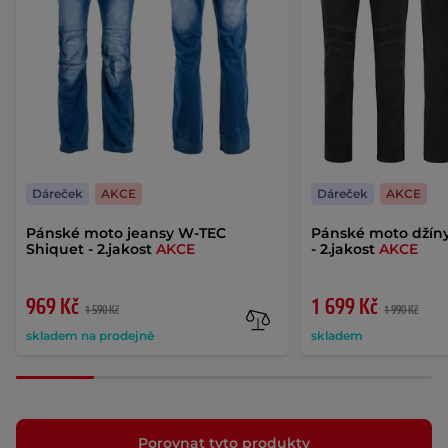
Dáreček
AKCE
Dáreček
AKCE
Pánské moto jeansy W-TEC
Pánské moto džíny
Shiquet - 2.jakost
AKCE
- 2.jakost
AKCE
969 Kč
1 699 Kč
1 590 Kč
1 990 Kč
skladem na prodejně
skladem
Porovnat tyto produkty