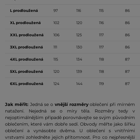
L prodloužená
97
116
115
86
XL prodloužená
102
120
116
86
XXL prodloužená
106
125
117
86
3XL prodloužená
111
130
117
86
4XL prodloužená
115
134
118
87
5XL prodloužená
120
139
118
87
6XL prodloužená
124
144
119
87
Jak měřit:
Jedná se o
vnější rozměry
oblečení při mírném
natažení. Nejedná se o míry těla. Rozměry tedy v
nejoptimálnějším případě porovnávejte se svým původním
oblečením, které vám dobře sedí. Obvody měřte jako šířku
oblečení a vynásobte dvěma. U oblečení s vnitřními
vrstvami zohledněte jejich přítomnost. Pro co nejpřesnější