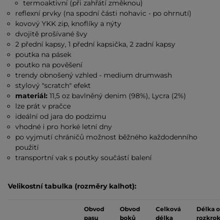
termoaktivní (při zahřátí změknou)
reflexní prvky (na spodní části nohavic - po ohrnutí)
kovový YKK zip, knoflíky a nýty
dvojitě prošívané švy
2 přední kapsy, 1 přední kapsička, 2 zadní kapsy
poutka na pásek
poutko na pověšení
trendy obnošený vzhled - medium drumwash
stylový "scratch" efekt
materiál:
11,5 oz bavlněný denim (98%), Lycra (2%)
lze prát v pračce
ideální od jara do podzimu
vhodné i pro horké letní dny
po vyjmutí chráničů možnost běžného každodenního
použití
transportní vak s poutky součástí balení
Velikostní tabulka (rozměry kalhot):
Obvod
Obvod
Celková
Délka 
pasu
boků
délka
rozkro