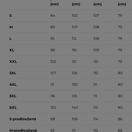
(cm)
(cm)
(cm)
(cm)
S
84
102
107
79
M
89
107
108
79
L
93
112
108
79
XL
98
116
109
79
XXL
102
121
110
79
3XL
107
126
110
80
4XL
111
130
111
80
5XL
116
135
111
80
6XL
120
140
112
80
S prodloužená
88
106
114
86
M prodloužená
93
111
115
86