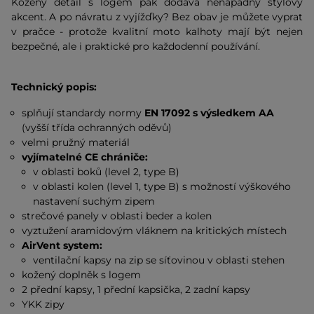
Kožený detail s logem pak dodává nenápadný stylový
akcent. A po návratu z vyjížďky? Bez obav je můžete vyprat
v pračce - protože kvalitní moto kalhoty mají být nejen
bezpečné, ale i praktické pro každodenní používání.
Technický popis:
splňují standardy normy
EN 17092 s výsledkem AA
(vyšší třída ochranných oděvů)
velmi pružný materiál
vyjímatelné CE chrániče:
v oblasti boků (level 2, type B)
v oblasti kolen (level 1, type B) s možností výškového
nastavení suchým zipem
strečové panely v oblasti beder a kolen
vyztužení aramidovým vláknem na kritických místech
AirVent system:
ventilační kapsy na zip se síťovinou v oblasti stehen
kožený doplněk s logem
2 přední kapsy, 1 přední kapsička, 2 zadní kapsy
YKK zipy