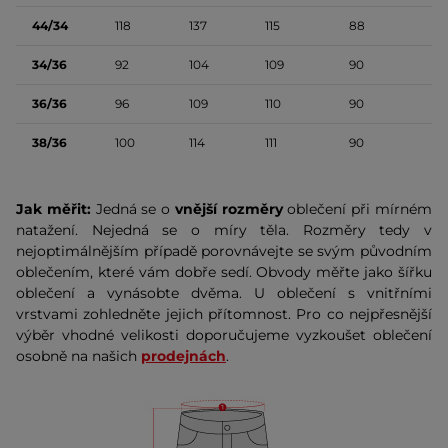
44/34
118
137
115
88
34/36
92
104
109
90
36/36
96
109
110
90
38/36
100
114
111
90
Jak měřit:
Jedná se o
vnější rozměry
oblečení při mírném
natažení. Nejedná se o míry těla. Rozměry tedy v
nejoptimálnějším případě porovnávejte se svým původním
oblečením, které vám dobře sedí. Obvody měřte jako šířku
oblečení a vynásobte dvěma. U oblečení s vnitřními
vrstvami zohledněte jejich přítomnost. Pro co nejpřesnější
výběr vhodné velikosti doporučujeme vyzkoušet oblečení
osobně na našich
prodejnách
.