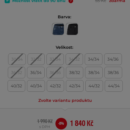
Možnost vrátit do 90 dnů
55 Kč
zdarma
Barva:
Velikost:
30/34
32/32
32/34
34/32
34/34
34/36
36/32
36/34
36/36
38/32
38/34
38/36
40/32
40/34
42/32
42/34
44/32
44/34
Zvolte variantu produktu
1 990 Kč
1 840 Kč
-8%
s DPH