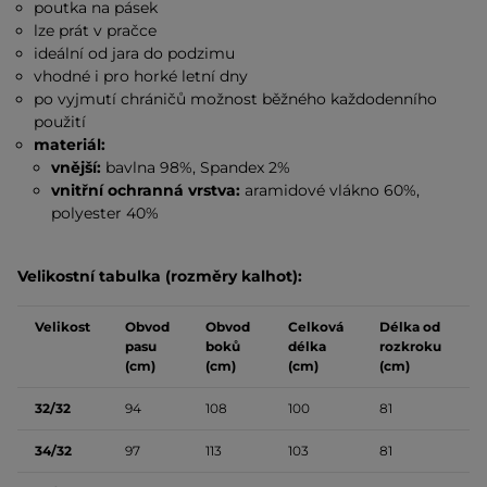
poutka na pásek
lze prát v pračce
ideální od jara do podzimu
vhodné i pro horké letní dny
po vyjmutí chráničů možnost běžného každodenního
použití
materiál:
vnější:
bavlna 98%, Spandex 2%
vnitřní ochranná vrstva:
aramidové vlákno 60%,
polyester 40%
Velikostní tabulka (rozměry kalhot):
Velikost
Obvod
Obvod
Celková
Délka od
pasu
boků
délka
rozkroku
(cm)
(cm)
(cm)
(cm)
32/32
94
108
100
81
34/32
97
113
103
81