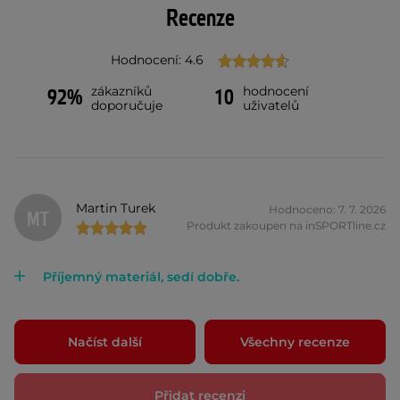
Recenze
Hodnocení: 4.6
zákazníků
hodnocení
92%
10
doporučuje
uživatelů
Martin Turek
Hodnoceno: 7. 7. 2026
MT
Produkt zakoupen na inSPORTline.cz
Příjemný materiál, sedí dobře.
Načíst další
Všechny recenze
Přidat recenzi