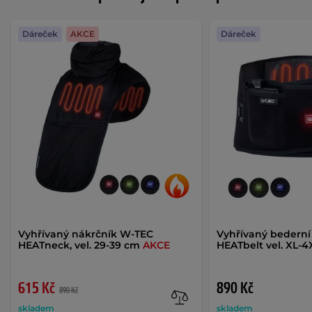
Dáreček
AKCE
Dáreček
Vyhřívaný nákrčník W-TEC
Vyhřívaný bederní
HEATneck, vel. 29-39 cm
AKCE
HEATbelt vel. XL-4
615 Kč
890 Kč
890 Kč
skladem
skladem