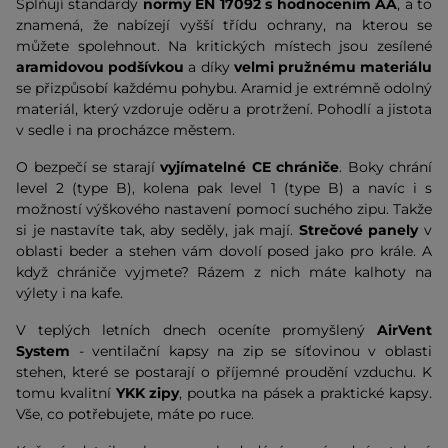
Splňují standardy
normy EN 17092 s hodnocením AA
, a to
znamená, že nabízejí vyšší třídu ochrany, na kterou se
můžete spolehnout. Na kritických místech jsou zesílené
aramidovou podšívkou
a díky
velmi pružnému materiálu
se přizpůsobí každému pohybu. Aramid je extrémně odolný
materiál, který vzdoruje oděru a protržení. Pohodlí a jistota
v sedle i na procházce městem.
O bezpečí se starají
vyjímatelné CE chrániče
. Boky chrání
level 2 (type B), kolena pak level 1 (type B) a navíc i s
možností výškového nastavení pomocí suchého zipu. Takže
si je nastavíte tak, aby seděly, jak mají.
Strečové panely
v
oblasti beder a stehen vám dovolí posed jako pro krále. A
když chrániče vyjmete? Rázem z nich máte kalhoty na
výlety i na kafe.
V teplých letních dnech oceníte promyšlený
AirVent
System
- ventilační kapsy na zip se síťovinou v oblasti
stehen, které se postarají o příjemné proudění vzduchu. K
tomu kvalitní
YKK zipy
, poutka na pásek a praktické kapsy.
Vše, co potřebujete, máte po ruce.