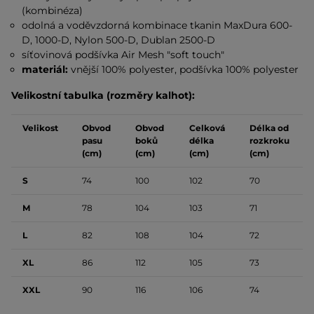
(kombinéza)
odolná a voděvzdorná kombinace tkanin MaxDura 600-
D, 1000-D, Nylon 500-D, Dublan 2500-D
síťovinová podšívka Air Mesh "soft touch"
materiál:
vnější 100% polyester, podšívka 100% polyester
Velikostní tabulka (rozměry kalhot):
Velikost
Obvod
Obvod
Celková
Délka od
pasu
boků
délka
rozkroku
(cm)
(cm)
(cm)
(cm)
S
74
100
102
70
M
78
104
103
71
L
82
108
104
72
XL
86
112
105
73
XXL
90
116
106
74