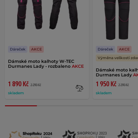
Dáreček
AKCE
Dáreček
AKCE
Výměna velikosti zd
Dámské moto kalhoty W-TEC
Durmanes Lady - rozbaleno
AKCE
Dámské moto kal
Durmanes Lady
A
1 890 Kč
1 950 Kč
2 290 Kč
2 290 Kč
skladem
skladem