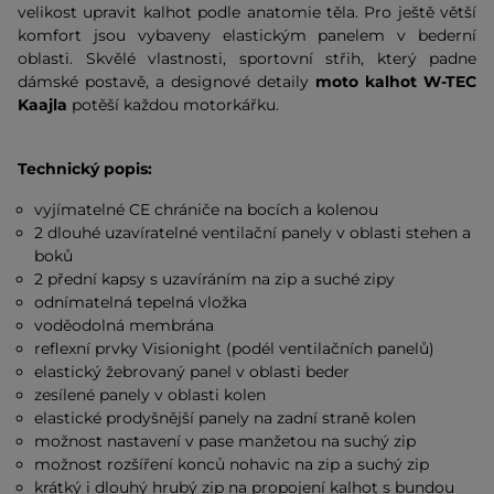
velikost upravit kalhot podle anatomie těla. Pro ještě větší
komfort jsou vybaveny elastickým panelem v bederní
oblasti. Skvělé vlastnosti, sportovní střih, který padne
dámské postavě, a designové detaily
moto kalhot W-TEC
Kaajla
potěší každou motorkářku.
Technický popis:
vyjímatelné CE chrániče na bocích a kolenou
2 dlouhé uzavíratelné ventilační panely v oblasti stehen a
boků
2 přední kapsy s uzavíráním na zip a suché zipy
odnímatelná tepelná vložka
voděodolná membrána
reflexní prvky Visionight (podél ventilačních panelů)
elastický žebrovaný panel v oblasti beder
zesílené panely v oblasti kolen
elastické prodyšnější panely na zadní straně kolen
možnost nastavení v pase manžetou na suchý zip
možnost rozšíření konců nohavic na zip a suchý zip
krátký i dlouhý hrubý zip na propojení kalhot s bundou