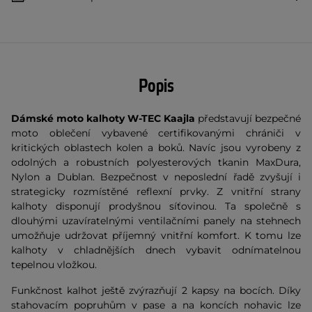
Popis
Dámské moto kalhoty W-TEC Kaajla
představují bezpečné
moto oblečení vybavené certifikovanými chrániči v
kritických oblastech kolen a boků. Navíc jsou vyrobeny z
odolných a robustních polyesterových tkanin MaxDura,
Nylon a Dublan. Bezpečnost v neposlední řadě zvyšují i
strategicky rozmístěné reflexní prvky. Z vnitřní strany
kalhoty disponují prodyšnou síťovinou. Ta společně s
dlouhými uzavíratelnými ventilačními panely na stehnech
umožňuje udržovat příjemný vnitřní komfort. K tomu lze
kalhoty v chladnějších dnech vybavit odnímatelnou
tepelnou vložkou.
Funkčnost kalhot ještě zvýrazňují 2 kapsy na bocích. Díky
stahovacím popruhům v pase a na koncích nohavic lze