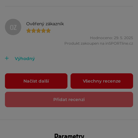
Ověřený zákazník
OZ
Hodnoceno: 29. 5. 2025
Produkt zakoupen na inSPORTline.cz
Výhodný
Načíst další
Všechny recenze
Přidat recenzi
Parametry