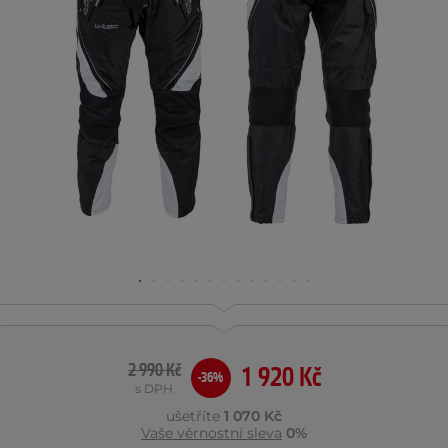
2 990 Kč
1 920 Kč
-36%
s DPH
ušetříte
1 070 Kč
Vaše věrnostní sleva
0%